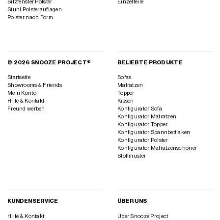
Sitzfenster Polster
Einzelteile
Stuhl Polsterauflagen
Polster nach Form
© 2026 SNOOZE PROJECT®
BELIEBTE PRODUKTE
Startseite
Sofas
Showrooms & Friends
Matratzen
Mein Konto
Topper
Hilfe & Kontakt
Kissen
Freund werben
Konfigurator Sofa
Konfigurator Matratzen
Konfigurator Topper
Konfigurator Spannbettlaken
Konfigurator Polster
Konfigurator Matratzenschoner
Stoffmuster
KUNDENSERVICE
ÜBER UNS
Hilfe & Kontakt
Über Snooze Project