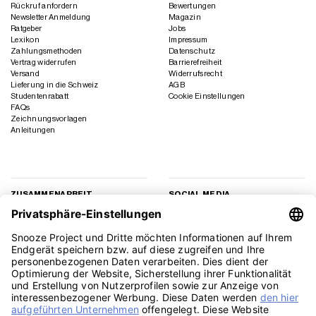
Rückruf anfordern
Bewertungen
Newsletter Anmeldung
Magazin
Ratgeber
Jobs
Lexikon
Impressum
Zahlungsmethoden
Datenschutz
Vertrag widerrufen
Barrierefreiheit
Versand
Widerrufsrecht
Lieferung in die Schweiz
AGB
Studentenrabatt
Cookie Einstellungen
FAQs
Zeichnungsvorlagen
Anleitungen
ZUSAMMENARBEIT
SOCIAL MEDIA
Geschäftskunden
Instagram
Kooperation
Facebook
Presse
TikTok
Affiliate Marketing
YouTube
Pinterest
LinkedIn