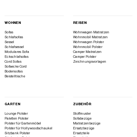
WOHNEN
REISEN
Sofas
Wohnwagen Matratzen
Schlafsofas
Wohnmobil Matratzen
Sessel
Wohnwagen Polster
Schlafsessel
Wohnmobil Polster
Modulares Sofa
Camper Matratzen
Eckschlafsofas
Camper Polster
Cord Sofas
Zeichnungsvorlagen
Sofaecke Cord
Bodensofas
Beistelltische
GARTEN
ZUBEHÖR
Lounge Polster
Stoffmuster
Paletten Polster
Sofabezüge
Polster für Gartenmöbel
Matratzenbezüge
Polster für Hollywoodschaukel
Ersatzbezüge
Sitzbank Polster
Ersatzteile