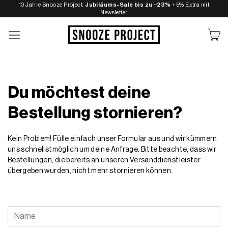
Zum
10 Jahre Snooze Project:
Jubiläums-Sale bis zu −23%
+5% Extra mit
Newsletter
Inhalt
springen
Du möchtest deine
Bestellung stornieren?
Kein Problem! Fülle einfach unser Formular aus und wir kümmern
uns schnellstmöglich um deine Anfrage. Bitte beachte, dass wir
Bestellungen, die bereits an unseren Versanddienstleister
übergeben wurden, nicht mehr stornieren können.