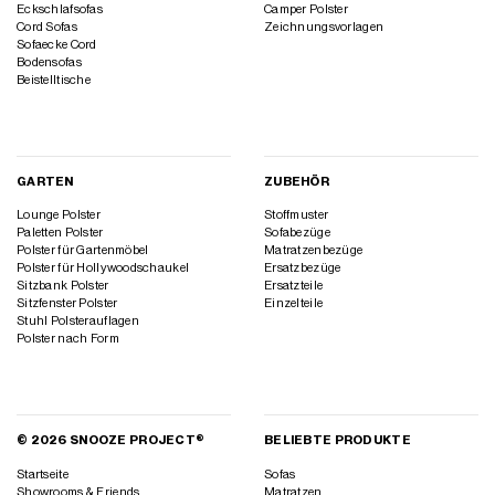
Eckschlafsofas
Camper Polster
Cord Sofas
Zeichnungsvorlagen
Sofaecke Cord
Bodensofas
Beistelltische
GARTEN
ZUBEHÖR
Lounge Polster
Stoffmuster
Paletten Polster
Sofabezüge
Polster für Gartenmöbel
Matratzenbezüge
Polster für Hollywoodschaukel
Ersatzbezüge
Sitzbank Polster
Ersatzteile
Sitzfenster Polster
Einzelteile
Stuhl Polsterauflagen
Polster nach Form
© 2026 SNOOZE PROJECT®
BELIEBTE PRODUKTE
Startseite
Sofas
Showrooms & Friends
Matratzen