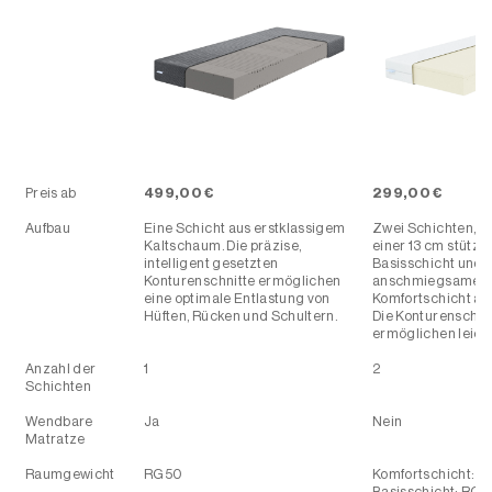
TUVA ULTIMATE SYSTEM-
ENNO PREMIUM
Preis ab
499,00 €
299,00 €
SCHAUM MATRATZE
SCHAUM MATR
Aufbau
Eine Schicht aus erstklassigem
Zwei Schichten, b
Kaltschaum. Die präzise,
einer 13 cm stütz
intelligent gesetzten
Basisschicht und 
Konturenschnitte ermöglichen
anschmiegsamen
eine optimale Entlastung von
Komfortschicht au
Hüften, Rücken und Schultern.
Die Konturenschni
ermöglichen leicht
Anzahl der
1
2
Schichten
Wendbare
Ja
Nein
Matratze
Raumgewicht
RG50
Komfortschicht: 