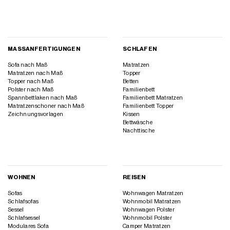
MASSANFERTIGUNGEN
SCHLAFEN
Sofa nach Maß
Matratzen
Matratzen nach Maß
Topper
Topper nach Maß
Betten
Polster nach Maß
Familienbett
Spannbettlaken nach Maß
Familienbett Matratzen
Matratzenschoner nach Maß
Familienbett Topper
Zeichnungsvorlagen
Kissen
Bettwäsche
Nachttische
WOHNEN
REISEN
Sofas
Wohnwagen Matratzen
Schlafsofas
Wohnmobil Matratzen
Sessel
Wohnwagen Polster
Schlafsessel
Wohnmobil Polster
Modulares Sofa
Camper Matratzen