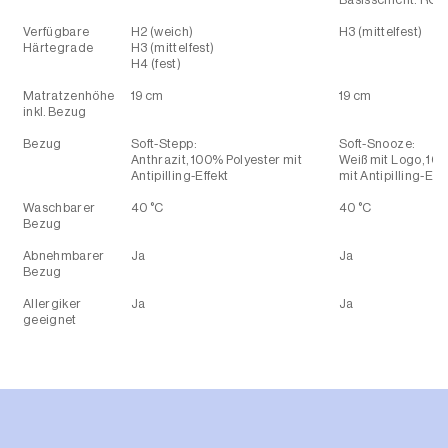
Basisschicht: RG
Verfügbare
H2 (weich)
H3 (mittelfest)
Härtegrade
H3 (mittelfest)
H4 (fest)
Matratzenhöhe
19 cm
19 cm
inkl. Bezug
Bezug
Soft-Stepp:
Soft-Snooze:
Anthrazit, 100% Polyester mit
Weiß mit Logo, 10
Antipilling-Effekt
mit Antipilling-Effe
Waschbarer
40 °C
40 °C
Bezug
Abnehmbarer
Ja
Ja
Bezug
Allergiker
Ja
Ja
geeignet