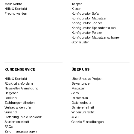
Mein Konto
Topper
Hilfe & Kontakt
Kissen
Freund werben
Konfigurator Sofa
Konfigurator Matratzen
Konfigurator Topper
Konfigurator Spannbettlaken
Konfigurator Polster
Konfigurator Matratzenschoner
Stoffmuster
KUNDENSERVICE
ÜBER UNS
Hilfe & Kontakt
Über Snooze Project
Rückruf anfordern
Bewertungen
Newsletter Anmeldung
Magazin
Ratgeber
Jobs
Lexikon
Impressum
Zahlungsmethoden
Datenschutz
Vertrag widerrufen
Barrierefreiheit
Versand
Widerrufsrecht
Lieferung in die Schweiz
AGB
Studentenrabatt
Cookie Einstellungen
FAQs
Zeichnungsvorlagen