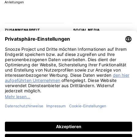
Anleitungen
ZUSAMMENARBEIT
SOCIAL MEDIA
Geschäftskunden
Instagram
Kooperation
Facebook
Presse
TikTok
Affiliate Marketing
YouTube
Pinterest
LinkedIn
PayPal
Visa
MasterCard
Klarna
Sepa
Sofort
Rechu
Amazon
American
Apple
Google
GiroPay
Eps
Bank
Express
Pay
Pay
Transfe
Credit
Stripe
Card