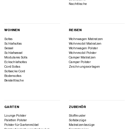
Sofas
Wohnwagen Matratzen
Schlafsofas
Wohnmobil Matratzen
Sessel
Wohnwagen Polster
Schlafsessel
Wohnmobil Polster
Modulares Sofa
Camper Matratzen
Eckschlafsofas
Camper Polster
Cord Sofas
Zeichnungsvorlagen
Sofaecke Cord
Bodensofas
Beistelltische
GARTEN
ZUBEHÖR
Lounge Polster
Stoffmuster
Paletten Polster
Sofabezüge
Polster für Gartenmöbel
Matratzenbezüge
Polster für Hollywoodschaukel
Ersatzbezüge
Sitzbank Polster
Ersatzteile
Sitzfenster Polster
Einzelteile
Stuhl Polsterauflagen
Polster nach Form