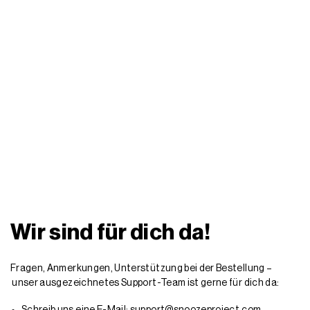
Wir sind für dich da!
Fragen, Anmerkungen, Unterstützung bei der Bestellung –
unser ausgezeichnetes Support-Team ist gerne für dich da:
Schreib uns eine E-Mail: support@snoozeproject.com
Schick uns eine SMS: +49 157 3598 3093
Ruf uns an: +49 30 588 49171
Fordere einen
Rückruf
an
Schau in unseren
Hilfebereich
Entdecke unseren
Ratgeber