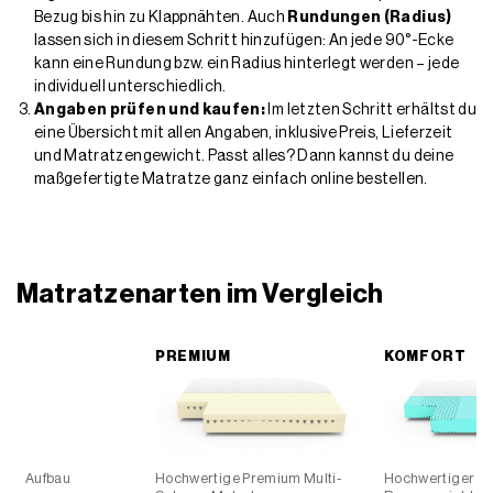
und Matratzengewicht. Passt alles? Dann kannst du deine
maßgefertigte Matratze ganz einfach online bestellen.
Matratzenarten im Vergleich
PREMIUM
KOMFORT
PREMIUM
KOMFORT
Aufbau
Hochwertige Premium Multi-
Hochwertiger K
Schaum Matratze –
Raumgewicht 30
Basisschicht: Raumgewicht 40
Konturenschnitte
mit Konturenschnitten für leichte
Zonierung
Zonierung, Komfortschicht:
Raumgewicht 50 (RG50)
Verfügbare Höhe
19-30 cm
14-18 cm
Anzahl der
2
1