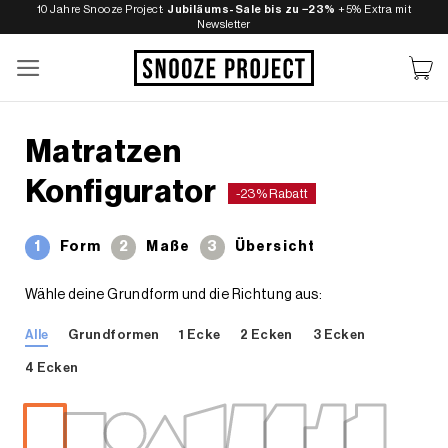
Zum
10 Jahre Snooze Project:
Jubiläums-Sale bis zu −23%
+5% Extra mit
Newsletter
Inhalt
springen
Matratzen
Konfigurator
-23% Rabatt
1
Form
2
Maße
3
Übersicht
Wähle deine Grundform und die Richtung aus:
Alle
Grundformen
1 Ecke
2 Ecken
3 Ecken
4 Ecken