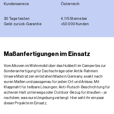
Kundenservice
Österreich
30 Tage testen
4,7/5 Sterne bei
Geld-zurück-Garantie
+50.000 Kunden
Maßanfertigungen im Einsatz
Vom Alkoven im Wohnmobil über das Hubbett im Camper bis zur
Sonderanfertigung für Dachschräge oder Antik-Rahmen:
Unsere Matratzen entstehen Made in Germany, exakt nach
euren Maßen und passgenau für jeden Ort und Anlass. Mit
Klappnaht für teilbare Lösungen, Anti-Rutsch-Beschichtung für
sicheren Halt unterwegs oder Outdoor-Bezug für draußen – je
nachdem, was eure Umgebung verlangt. Hier seht ihr ein paar
dieser Projekte im Einsatz.