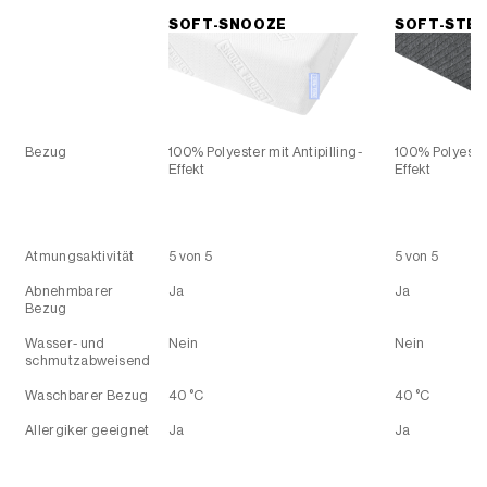
Bezug
100% Polyester mit Antipilling-
100% Polyester
Effekt
Effekt
Atmungsaktivität
5 von 5
5 von 5
Abnehmbarer
Ja
Ja
Bezug
Wasser- und
Nein
Nein
schmutzabweisend
Waschbarer Bezug
40 °C
40 °C
Allergiker geeignet
Ja
Ja