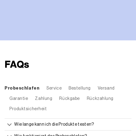
FAQs
Probeschlafen
Service
Bestellung
Versand
Garantie
Zahlung
Rückgabe
Rückzahlung
Produktsicherheit
Wie lange kann ich die Produkte testen?
Wie funktioniert das Probeschlafen?
Ab wann beginnt das 30 Tage Probeschlafen?
Wie funktioniert die 30 Tage Geld-zurück-Garantie?
Kann ich auch Sondergrößen bzw. Matratzen und