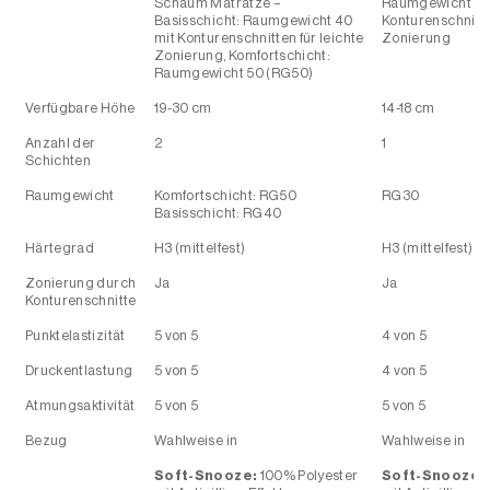
Schichten
Raumgewicht
Komfortschicht: RG50
RG30
Basisschicht: RG40
Härtegrad
H3 (mittelfest)
H3 (mittelfest)
Zonierung durch
Ja
Ja
Konturenschnitte
Punktelastizität
5 von 5
4 von 5
Druckentlastung
5 von 5
4 von 5
Atmungsaktivität
5 von 5
5 von 5
Bezug
Wahlweise in
Wahlweise in
Soft-Snooze:
100% Polyester
Soft-Snooze:
mit Antipilling-Effekt
mit Antipilling-Ef
Soft-Stepp:
100% Polyester
Soft-Stepp:
10
mit Antipilling-Effekt
mit Antipilling-Ef
Soft-Stepp + Outdoor-
Soft-Stepp + 
Canvas:
Oberseite – Soft-
Canvas:
Obersei
Stepp: 100% Polyester mit
Stepp: 100% Poly
Antipilling-Effekt, Unterseite –
Antipilling-Effekt