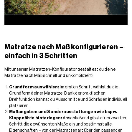
Matratze nach Maß konfigurieren –
einfach in 3 Schritten
Mit unserem Matratzen-Konfigurator gestaltest du deine
Matratze nach Maß schnell und unkompliziert:
Grundform auswählen:
Im ersten Schritt wählst du die
Grundform deiner Matratze. Dank der praktischen
Drehfunktion kannst du Ausschnitte und Schrägen individuell
platzieren.
Maßangaben und Sonderausstattungen wie bspw.
Klappnähte hinterlegen:
Anschließend gibst du im zweiten
Schritt die gewünschten Maße ein und bestimmst alle
Eigenschaften – von der Matratzenart über den passenden
Bezug bis hin zu Klappnähten. Auch
Rundungen (Radius)
lassen sich in diesem Schritt hinzufügen: An jede 90°-Ecke
kann eine Rundung bzw. ein Radius hinterlegt werden – jede
individuell unterschiedlich.
Angaben prüfen und kaufen:
Im letzten Schritt erhältst du
eine Übersicht mit allen Angaben, inklusive Preis, Lieferzeit