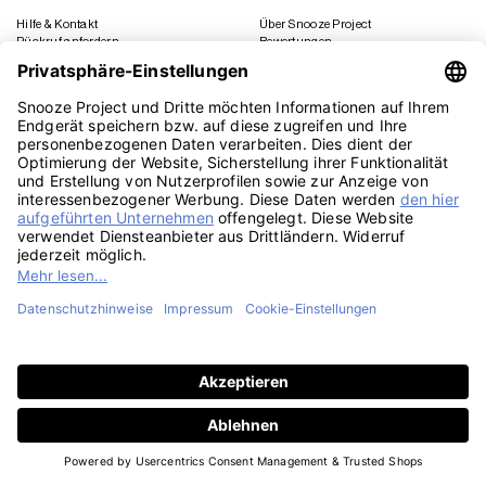
Versand
Widerrufsrecht
Lieferung in die Schweiz
AGB
Studentenrabatt
Cookie Einstellungen
FAQs
Zeichnungsvorlagen
Anleitungen
ZUSAMMENARBEIT
SOCIAL MEDIA
Geschäftskunden
Instagram
Kooperation
Facebook
Presse
TikTok
Affiliate Marketing
YouTube
Pinterest
LinkedIn
PayPal
Visa
MasterCard
Klarna
Sepa
Sofort
Rechu