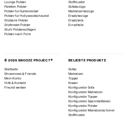
Lounge Polster
Stoffmuster
Paletten Polster
Sofabezüge
Polster für Gartenmöbel
Matratzenbezüge
Polster für Hollywoodschaukel
Ersatzbezüge
Sitzbank Polster
Ersatzteile
Sitzfenster Polster
Einzelteile
Stuhl Polsterauflagen
Polster nach Form
© 2026 SNOOZE PROJECT®
BELIEBTE PRODUKTE
Startseite
Sofas
Showrooms & Friends
Matratzen
Mein Konto
Topper
Hilfe & Kontakt
Kissen
Freund werben
Konfigurator Sofa
Konfigurator Matratzen
Konfigurator Topper
Konfigurator Spannbettlaken
Konfigurator Polster
Konfigurator Matratzenschoner
Stoffmuster