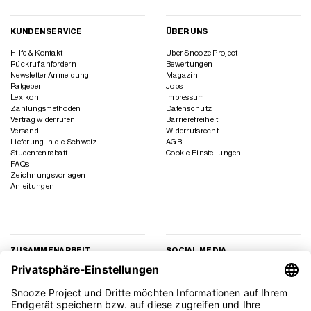
KUNDENSERVICE
ÜBER UNS
Hilfe & Kontakt
Über Snooze Project
Rückruf anfordern
Bewertungen
Newsletter Anmeldung
Magazin
Ratgeber
Jobs
Lexikon
Impressum
Zahlungsmethoden
Datenschutz
Vertrag widerrufen
Barrierefreiheit
Versand
Widerrufsrecht
Lieferung in die Schweiz
AGB
Studentenrabatt
Cookie Einstellungen
FAQs
Zeichnungsvorlagen
Anleitungen
ZUSAMMENARBEIT
SOCIAL MEDIA
Geschäftskunden
Instagram
Kooperation
Facebook
Presse
TikTok
Affiliate Marketing
YouTube