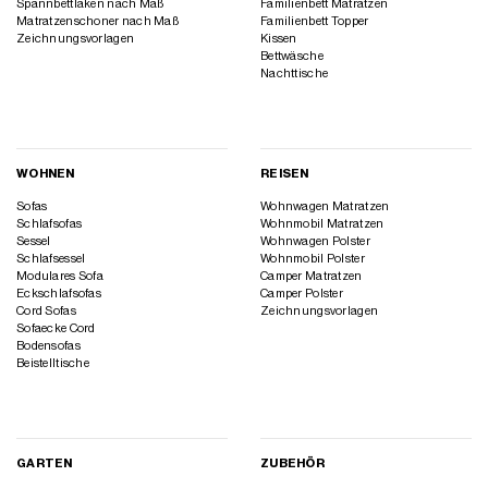
Spannbettlaken nach Maß
Familienbett Matratzen
Matratzenschoner nach Maß
Familienbett Topper
Zeichnungsvorlagen
Kissen
Bettwäsche
Nachttische
WOHNEN
REISEN
Sofas
Wohnwagen Matratzen
Schlafsofas
Wohnmobil Matratzen
Sessel
Wohnwagen Polster
Schlafsessel
Wohnmobil Polster
Modulares Sofa
Camper Matratzen
Eckschlafsofas
Camper Polster
Cord Sofas
Zeichnungsvorlagen
Sofaecke Cord
Bodensofas
Beistelltische
GARTEN
ZUBEHÖR