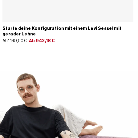
Starte deine Konfiguration mit einem Levi Sessel mit
gerader Lehne
Ab 1.149,00 €
Ab
942,18
€