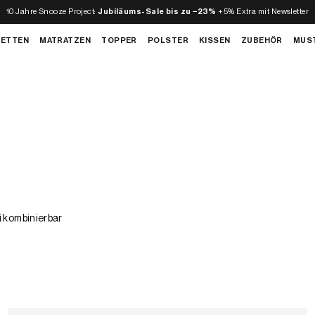
10 Jahre Snooze Project:
Jubiläums-Sale bis zu −23%
+5% Extra mit Newsletter
BETTEN
MATRATZEN
TOPPER
POLSTER
KISSEN
ZUBEHÖR
MUS
i kombinierbar