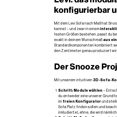
konfigurierbar 
Mit dem Levi Sofa nach Maß hat Snoo
kannst – und zwar in einem
interakt
festen Größen bestehen, passt du be
exakt in deinem Wunschmaß
aus ei
Standardkomponenten kombiniert werd
den Zentimeter genau produziert w
Der Snooze Proje
Mit unserem intuitiven
3D-Sofa-Ko
Schritt: Module wählen
– Entsch
du entweder eine unserer Grundfor
im
freien Konfigurator
und stell
Sofa Platz finden sollen und beach
inkludierte Lehne, die wird nämlich