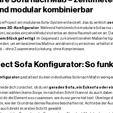
und modular kombinierbar
ze Project ein modulares Sofa-System entwickelt, das du wirklich
ze
iven 3D-Konfigurator
. Während herkömmliche modulare Sofas nur 
im Levi jedes einzelne Modul stufenlos an deine Raumsituation an. D
nem Stück gefertigt
. Im Gegensatz zu konventionellen Maßanferti
en, um ein bestimmtes Maß nur annähernd zu erreichen, erhältst du 
ird – ohne Zusammenstückelung, ohne Kompromisse.
ct Sofa Konfigurator: So funk
nfigurator
gestaltest du dein individuelles Sofa nach Maß in wenige
eide dich zunächst, ob du ein
gerades Sofa, ein Ecksofa oder e
men wählen (keine Sorge, im nächsten Schritt kannst du auch dabei 
st dir die Elemente so zusammen, wie du sie gerne hättest. Überlege d
te, wie der Grundriss deines Raumes beschaffen ist. Achte bei der Au
 auch direkt im ersten Schritt gewählt.