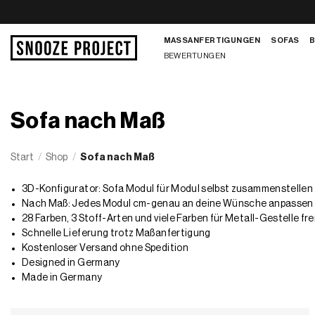
Zum
Inhalt
MASSANFERTIGUNGEN
SOFAS
springen
BEWERTUNGEN
Sofa nach Maß
Start
/
Shop
/
Sofa nach Maß
3D-Konfigurator: Sofa Modul für Modul selbst zusammenstellen
Nach Maß: Jedes Modul cm-genau an deine Wünsche anpassen
28 Farben, 3 Stoff-Arten und viele Farben für Metall-Gestelle fre
Schnelle Lieferung trotz Maßanfertigung
Kostenloser Versand ohne Spedition
Designed in Germany
Made in Germany