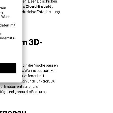
ummer sicher gehen. Deshalb schicken
Hand, vergleiche
Cloud-Bouclé,
ken. So triffst du deine Entscheidung
raktivem 3D-
rd-Sofas nicht in die Nische passen
ne individuelle Wohnsituation. Ein
uwohnung oder offener Loft-
bilität in Design und Funktion. Du
ürfnissen entspricht. Ein
infügt und genau die Features
ergenau