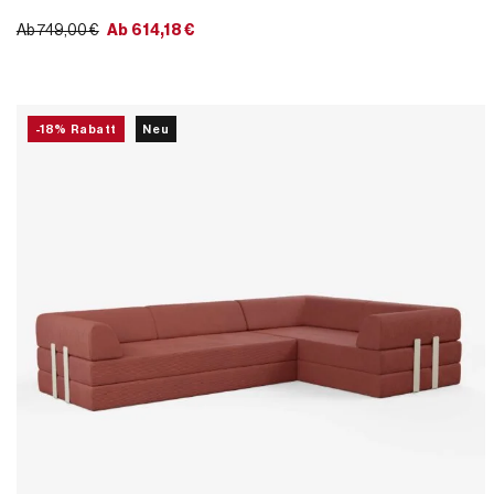
Ab 749,00 €
Ab
614,18
€
-18% Rabatt
Neu