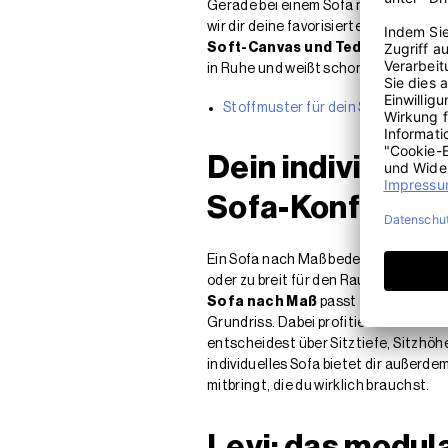
Gerade bei einem Sofa nach Maß, das i
wir dir deine favorisierten
Stoffmust
Soft-Canvas und Teddy-Cord
dire
in Ruhe und weißt schon vor der Beste
Stoffmuster für dein Sofa nach Ma
Dein individuell
Sofa-Konfigura
Ein Sofa nach Maß bedeutet echte Fre
oder zu breit für den Raum sind, sch
Sofa nach Maß
passt zentimeterge
Grundriss. Dabei profitierst du nich
entscheidest über Sitztiefe, Sitzhöh
individuelles Sofa bietet dir außerde
mitbringt, die du wirklich brauchst.
Levi: das modul