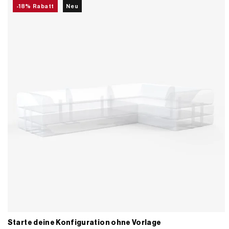
-18% Rabatt
Neu
Starte deine Konfiguration ohne Vorlage