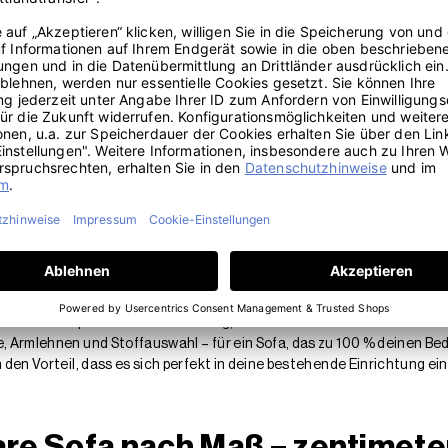
ndividuell für dich gefertigt wird, willst du bei der Stoffwahl auf N
er direkt nach Hause
. Halte die verschiedenen Qualitäten in der 
kt nebeneinander und prüfe, wie die Farben bei deinem Tageslicht wir
llung genau, wie sich dein neues Sofa anfühlen wird.
ß bestellen
es Sofa nach Maß mittels inte
tor
iheit in der Einrichtung. Statt Kompromisse einzugehen, weil Standa
affst du mit einem maßgeschneiderten Sofa die perfekte Lösung für dei
nau in jeden Raum, egal ob schmale Dachschräge, verwinkelte Altba
t nur von der optimalen Raumnutzung, sondern auch von maximaler Flexi
e, Armlehnen und Stoffauswahl – für ein Sofa, das zu 100 % deinen Bed
m den Vorteil, dass es sich perfekt in deine bestehende Einrichtung e
are Sofa nach Maß – zentimet