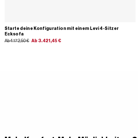
Starte deine Konfiguration mit einem Levi 4-Sitzer
Ecksofa
Ab 4.172,50 €
Ab
3.421,45
€