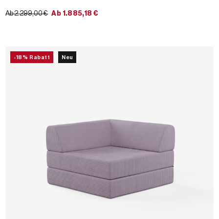
Ab 2.299,00 €
Ab
1.885,18
€
-18% Rabatt
Neu