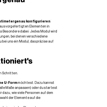
ntimetergenau konfigurieren
aus vorgefertigten Elementen in
as Besondere dabei: Jedes Modul wird
gungen, bei denen verschiedene
bei uns ein Modul, das präzise auf
tioniert's
n Schritten.
ine U-Form
möchtest. Dazu kannst
alle Maße anpassen) oder du startest
ir dazu, wie viele Personen auf dem
swahl der Elemente auf die