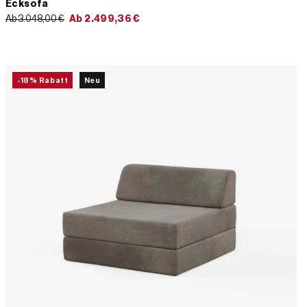
Ecksofa
Ab 3.048,00 €
Ab
2.499,36
€
-18% Rabatt
Neu