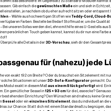
 kommt das Besondere: Im Gegensatz zu Standard-Modulen kannst du
assen. Gib einfach die
gewünschten Maße
ein und sieh in Echtzeit
uell einstellen, je nachdem ob du eher aufrecht sitzen oder entspann
ählen
– Wähle aus hochwertigen Stoffen wie
Teddy-Cord, Cloud-B
 verfügbaren Farben. Bestelle bei Bedarf Stoffmuster, um die Qualität 
– Bei unseren Sofas werden die Lehne mithilfe eines U-Gestells aus S
inen persönlichen Touch geben kannst, kannst du dir nun eine Farbe 
stoff
 Überprüfe alle Details in der
3D-Vorschau
, sieh dir den Gesamtpreis
passgenau für (nahezu) jede 
 von exakt 192 cm Breite? Oder du brauchst ein Sitzelement mit nur
r solche Situationen ist unser
3D-Sofa-Konfigurator
gemacht. Du 
des Modul exakt in diesem Maß
aus einem Stück gefertigt
wird. Ein
m. Ein gemütlicher Sessel in
125 × 93 cm
für die Leseecke? Genauso 
er bestehenden Einrichtung? Den Wünschen sind nahezu keine Grenzen
en
Sessel
oder ein
einzelnes Sitzelement
, das du individuell an d
driss zur Chance: Statt dich mit einem Standardmaß zu begnügen, das