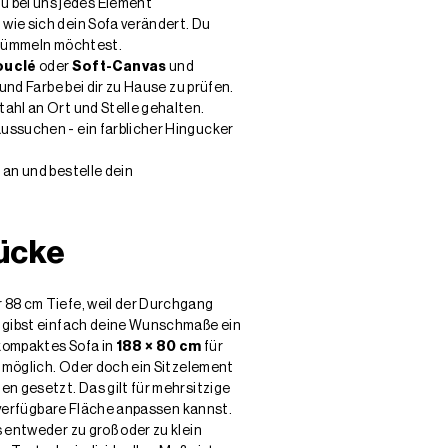
 bei uns jedes Element
, wie sich dein Sofa verändert. Du
t lümmeln möchtest.
ouclé
oder
Soft-Canvas
und
und Farbe bei dir zu Hause zu prüfen.
tahl an Ort und Stelle gehalten.
aussuchen - ein farblicher Hingucker
 an und bestelle dein
Lücke
 88 cm Tiefe, weil der Durchgang
gibst einfach deine Wunschmaße ein
 kompaktes Sofa in
188 × 80 cm
für
möglich. Oder doch ein Sitzelement
 gesetzt. Das gilt für mehrsitzige
ie verfügbare Fläche anpassen kannst.
 entweder zu groß oder zu klein