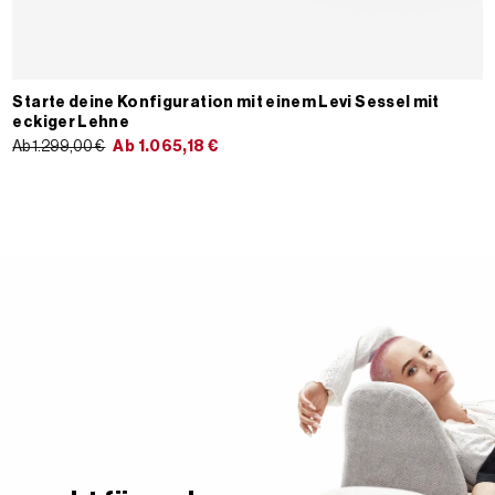
Starte deine Konfiguration mit einem Levi Sessel mit
eckiger Lehne
Ab 1.299,00 €
Ab
1.065,18
€