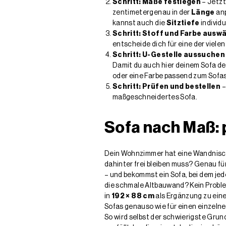
Schritt: Maße festlegen
– Jetzt
zentimetergenau in der
Länge
anp
kannst auch die
Sitztiefe
individ
Schritt: Stoff und Farbe ausw
entscheide dich für eine der vielen
Schritt: U-Gestelle aussuchen
Damit du auch hier deinem Sofa de
oder eine Farbe passend zum Sofa
Schritt: Prüfen und bestellen
–
maßgeschneidertes Sofa.
Sofa nach Maß: 
Dein Wohnzimmer hat eine Wandnische
dahinter frei bleiben muss? Genau fü
– und bekommst ein Sofa, bei dem je
die schmale Altbauwand? Kein Proble
in
192 × 88 cm
als Ergänzung zu ein
Sofas genauso wie für einen einzeln
So wird selbst der schwierigste Grun