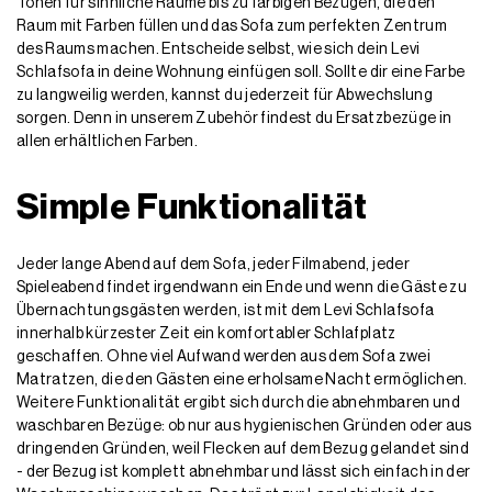
Tönen für sinnliche Räume bis zu farbigen Bezügen, die den
Raum mit Farben füllen und das Sofa zum perfekten Zentrum
des Raums machen. Entscheide selbst, wie sich dein Levi
Schlafsofa in deine Wohnung einfügen soll. Sollte dir eine Farbe
zu langweilig werden, kannst du jederzeit für Abwechslung
sorgen. Denn in unserem Zubehör findest du Ersatzbezüge in
allen erhältlichen Farben.
Simple Funktionalität
Jeder lange Abend auf dem Sofa, jeder Filmabend, jeder
Spieleabend findet irgendwann ein Ende und wenn die Gäste zu
Übernachtungsgästen werden, ist mit dem Levi Schlafsofa
innerhalb kürzester Zeit ein komfortabler Schlafplatz
geschaffen. Ohne viel Aufwand werden aus dem Sofa zwei
Matratzen, die den Gästen eine erholsame Nacht ermöglichen.
Weitere Funktionalität ergibt sich durch die abnehmbaren und
waschbaren Bezüge: ob nur aus hygienischen Gründen oder aus
dringenden Gründen, weil Flecken auf dem Bezug gelandet sind
- der Bezug ist komplett abnehmbar und lässt sich einfach in der