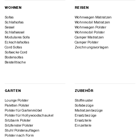
WOHNEN
REISEN
Sofas
Wohnwagen Matratzen
Schlafsofas
Wohnmobil Matratzen
Sessel
Wohnwagen Polster
Schlafsessel
Wohnmobil Polster
Modulares Sofa
Camper Matratzen
Eckschlafsofas
Camper Polster
Cord Sofas
Zeichnungsvorlagen
Sofaecke Cord
Bodensofas
Beistelltische
GARTEN
ZUBEHÖR
Lounge Polster
Stoffmuster
Paletten Polster
Sofabezüge
Polster für Gartenmöbel
Matratzenbezüge
Polster für Hollywoodschaukel
Ersatzbezüge
Sitzbank Polster
Ersatzteile
Sitzfenster Polster
Einzelteile
Stuhl Polsterauflagen
Polster nach Form