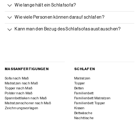
Wie lange hält ein Schlafsofa?
Wie viele Personen können darauf schlafen?
Kann man den Bezug des Schlafsofas austauschen?
MASSANFERTIGUNGEN
SCHLAFEN
Sofa nach Maß
Matratzen
Matratzen nach Maß
Topper
Topper nach Maß
Betten
Polster nach Maß
Familienbett
Spannbettlaken nach Maß
Familienbett Matratzen
Matratzenschoner nach Maß
Familienbett Topper
Zeichnungsvorlagen
Kissen
Bettwäsche
Nachttische