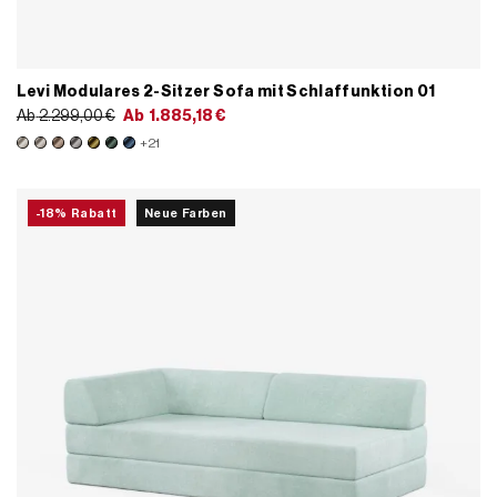
Levi Modulares 2-Sitzer Sofa mit Schlaffunktion 01
Ab
2.299,00
€
Ab
1.885,18
€
+21
-18% Rabatt
Neue Farben