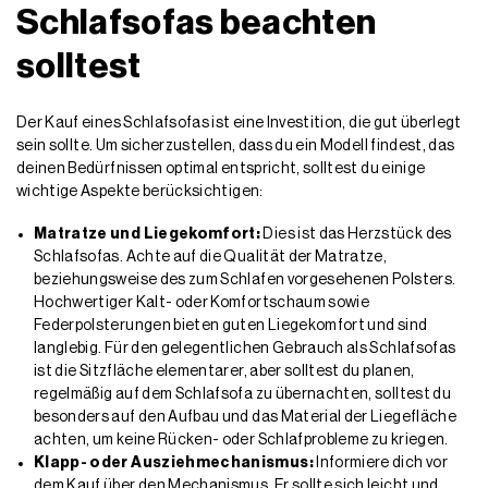
Schlafsofas beachten
solltest
Der Kauf eines Schlafsofas ist eine Investition, die gut überlegt
sein sollte. Um sicherzustellen, dass du ein Modell findest, das
deinen Bedürfnissen optimal entspricht, solltest du einige
wichtige Aspekte berücksichtigen:
Matratze und Liegekomfort:
Dies ist das Herzstück des
Schlafsofas. Achte auf die Qualität der Matratze,
beziehungsweise des zum Schlafen vorgesehenen Polsters.
Hochwertiger Kalt- oder Komfortschaum sowie
Federpolsterungen bieten guten Liegekomfort und sind
langlebig. Für den gelegentlichen Gebrauch als Schlafsofas
ist die Sitzfläche elementarer, aber solltest du planen,
regelmäßig auf dem Schlafsofa zu übernachten, solltest du
besonders auf den Aufbau und das Material der Liegefläche
achten, um keine Rücken- oder Schlafprobleme zu kriegen.
Klapp- oder Ausziehmechanismus:
Informiere dich vor
dem Kauf über den Mechanismus. Er sollte sich leicht und