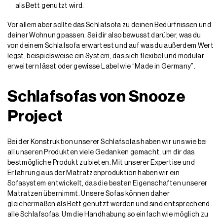
als Bett genutzt wird.
Vor allem aber sollte das Schlafsofa zu deinen Bedürfnissen und
deiner Wohnung passen. Sei dir also bewusst darüber, was du
von deinem Schlafsofa erwartest und auf was du außerdem Wert
legst, beispielsweise ein System, das sich flexibel und modular
erweitern lässt oder gewisse Label wie “Made in Germany”.
Schlafsofas von Snooze
Project
Bei der Konstruktion unserer Schlafsofas haben wir uns wie bei
all unseren Produkten viele Gedanken gemacht, um dir das
bestmögliche Produkt zu bieten. Mit unserer Expertise und
Erfahrung aus der Matratzenproduktion haben wir ein
Sofasystem entwickelt, das die besten Eigenschaften unserer
Matratzen übernimmt. Unsere Sofas können daher
gleichermaßen als Bett genutzt werden und sind entsprechend
alle Schlafsofas. Um die Handhabung so einfach wie möglich zu