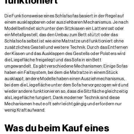
funktioniert
Die Funktionsweise eines Schlafsofas basiert in der Regel auf
einem ausklappbaren oder ausziehbaren Mechanismus. Je nach
Modell befindet sich unter den Sitzkissen ein Lattenrost oder
ein Metallgestell, das den Umbau zum Bett stützt oder das
Schlafsofa selbst ist wie eine Matratze und funktioniert ohne
zusätzliches Gestell und weitere Technik. Durch das Entfernen
der Kissen und das Ausklappen des Gestells oder Polsters wird
die Liegefläche freigelegt und das Sofa in ein Bett
umgewandelt. Es gibt verschiedene Mechanismen: Einige Sofas
haben ein Faltsystem, bei dem die Matratze in einem Stück
ausklappt, andere Modelle haben einen Ausziehmechanismus,
bei dem die Liegefläche unter dem Sofa hervorgezogen wird und
wieder andere funktionieren so, dass die Sitzfläche gleichzeitig
als Liegefläche fungiert. Dank moderner Technik sind diese
Mechanismen heute oft sehr leichtgängig und erfordern nur
wenig Kraftaufwand.
Was du beim Kauf eines