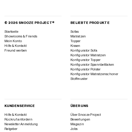
© 2026 SNOOZE PROJECT®
BELIEBTE PRODUKTE
Startseite
Sofas
Showrooms & Friends
Matratzen
Mein Konto
Topper
Hilfe & Kontakt
Kissen
Freund werben
Konfigurator Sofa
Konfigurator Matratzen
Konfigurator Topper
Konfigurator Spannbettlaken
Konfigurator Polster
Konfigurator Matratzenschoner
Stoffmuster
KUNDENSERVICE
ÜBER UNS
Hilfe & Kontakt
Über Snooze Project
Rückruf anfordern
Bewertungen
Newsletter Anmeldung
Magazin
Ratgeber
Jobs