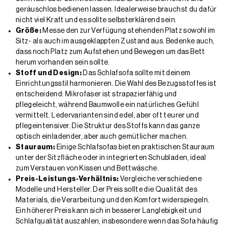
geräuschlos bedienen lassen. Idealerweise brauchst du dafür
nicht viel Kraft und es sollte selbsterklärend sein.
Größe:
Messe den zur Verfügung stehenden Platz sowohl im
Sitz- als auch im ausgeklappten Zustand aus. Bedenke auch,
dass noch Platz zum Aufstehen und Bewegen um das Bett
herum vorhanden sein sollte.
Stoff und Design:
Das Schlafsofa sollte mit deinem
Einrichtungsstil harmonieren. Die Wahl des Bezugsstoffes ist
entscheidend: Mikrofaser ist strapazierfähig und
pflegeleicht, während Baumwolle ein natürliches Gefühl
vermittelt. Ledervarianten sind edel, aber oft teurer und
pflegeintensiver. Die Struktur des Stoffs kann das ganze
optisch einladender, aber auch gemütlicher machen.
Stauraum:
Einige Schlafsofas bieten praktischen Stauraum
unter der Sitzfläche oder in integrierten Schubladen, ideal
zum Verstauen von Kissen und Bettwäsche.
Preis-Leistungs-Verhältnis:
Vergleiche verschiedene
Modelle und Hersteller. Der Preis sollte die Qualität des
Materials, die Verarbeitung und den Komfort widerspiegeln.
Ein höherer Preis kann sich in besserer Langlebigkeit und
Schlafqualität auszahlen, insbesondere wenn das Sofa häufig