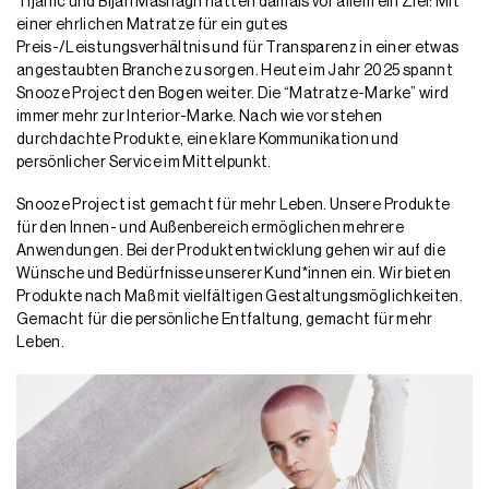
Tijanic und Bijan Mashagh hatten damals vor allem ein Ziel: Mit
einer ehrlichen Matratze für ein gutes
Preis-/Leistungsverhältnis und für Transparenz in einer etwas
angestaubten Branche zu sorgen.
Heute im Jahr 2025 spannt
Snooze Project den Bogen weiter. Die “Matratze-Marke” wird
immer mehr zur Interior-Marke. Nach wie vor stehen
durchdachte Produkte, eine klare Kommunikation und
persönlicher Service im Mittelpunkt.
Snooze Project ist gemacht für mehr Leben. Unsere Produkte
für den Innen- und Außenbereich ermöglichen mehrere
Anwendungen. Bei der Produktentwicklung gehen wir auf die
Wünsche und Bedürfnisse unserer Kund*innen ein. Wir bieten
Produkte nach Maß mit vielfältigen Gestaltungsmöglichkeiten.
Gemacht für die persönliche Entfaltung, gemacht für mehr
Leben.