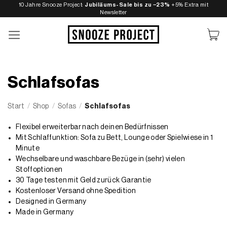
Zum
10 Jahre Snooze Project:
Jubiläums-Sale bis zu −23%
+5% Extra mit
Newsletter
Inhalt
springen
Schlafsofas
Start
/
Shop
/
Sofas
/
Schlafsofas
Flexibel erweiterbar nach deinen Bedürfnissen
Mit Schlaffunktion: Sofa zu Bett, Lounge oder Spielwiese in 1
Minute
Wechselbare und waschbare Bezüge in (sehr) vielen
Stoffoptionen
30 Tage testen mit Geld zurück Garantie
Kostenloser Versand ohne Spedition
Designed in Germany
Made in Germany