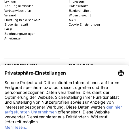
Lexikon
Impressum
Zahlungsmethoden
Datenschutz
Vertrag widerrufen
Barrierefreiheit
Versand
Widerrufsrecht
Lieferung in die Schweiz
AGB
Studentenrabatt
Cookie Einstellungen
FAQs
Zeichnungsvorlagen
Anleitungen
ZUSAMMENARBEIT
SOCIAL MEDIA
Geschäftskunden
Instagram
Kooperation
Facebook
Presse
TikTok
Affiliate Marketing
YouTube
Pinterest
LinkedIn