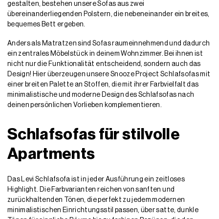
gestalten, bestehen unsere Sofas aus zwei
übereinanderliegenden Polstern, die nebeneinander ein breites,
bequemes Bett ergeben.
Anders als Matratzen sind Sofas raumeinnehmend und dadurch
ein zentrales Möbelstück in deinem Wohnzimmer. Bei ihnen ist
nicht nur die Funktionalität entscheidend, sondern auch das
Design! Hier überzeugen unsere Snooze Project Schlafsofas mit
einer breiten Palette an Stoffen, die mit ihrer Farbvielfalt das
minimalistische und moderne Design des Schlafsofas nach
deinen persönlichen Vorlieben komplementieren.
Schlafsofas für stilvolle
Apartments
Das Levi Schlafsofa ist in jeder Ausführung ein zeitloses
Highlight. Die Farbvarianten reichen von sanften und
zurückhaltenden Tönen, die perfekt zu jedem modernen
minimalistischen Einrichtungsstil passen, über satte, dunkle