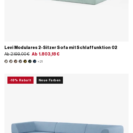
Levi Modulares 2-Sitzer Sofa mit Schlaffunktion 02
Ab
2.199,00
€
Ab
1.803,18
€
+21
-18% Rabatt
Neue Farben