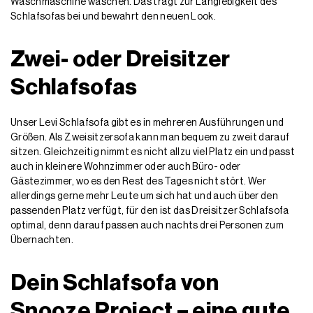
Waschmaschine waschen. Das trägt zur Langlebigkeit des
Schlafsofas bei und bewahrt den neuen Look.
Zwei- oder Dreisitzer
Schlafsofas
Unser Levi Schlafsofa gibt es in mehreren Ausführungen und
Größen. Als Zweisitzersofa kann man bequem zu zweit darauf
sitzen. Gleichzeitig nimmt es nicht allzu viel Platz ein und passt
auch in kleinere Wohnzimmer oder auch Büro- oder
Gästezimmer, wo es den Rest des Tages nicht stört. Wer
allerdings gerne mehr Leute um sich hat und auch über den
passenden Platz verfügt, für den ist das Dreisitzer Schlafsofa
optimal, denn darauf passen auch nachts drei Personen zum
Übernachten.
Dein Schlafsofa von
Snooze Project – eine gute