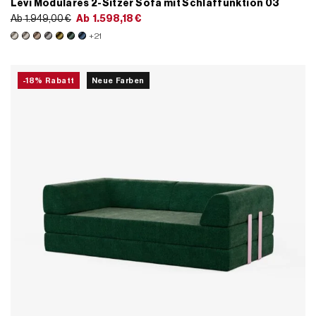
Levi Modulares 2-Sitzer Sofa mit Schlaffunktion 03
Ab
1.949,00
€
Ab
1.598,18
€
+21
-18% Rabatt
Neue Farben