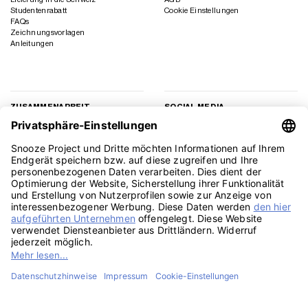
Studentenrabatt
Cookie Einstellungen
FAQs
Zeichnungsvorlagen
Anleitungen
ZUSAMMENARBEIT
SOCIAL MEDIA
Geschäftskunden
Instagram
Kooperation
Facebook
Presse
TikTok
Affiliate Marketing
YouTube
Pinterest
LinkedIn
PayPal
Visa
MasterCard
Klarna
Sepa
Sofort
Rechu
Amazon
American
Apple
Google
GiroPay
Eps
Bank