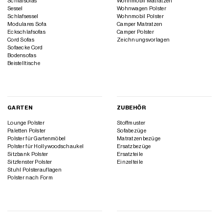
Schlafsofas
Wohnmobil Matratzen
Sessel
Wohnwagen Polster
Schlafsessel
Wohnmobil Polster
Modulares Sofa
Camper Matratzen
Eckschlafsofas
Camper Polster
Cord Sofas
Zeichnungsvorlagen
Sofaecke Cord
Bodensofas
Beistelltische
GARTEN
ZUBEHÖR
Lounge Polster
Stoffmuster
Paletten Polster
Sofabezüge
Polster für Gartenmöbel
Matratzenbezüge
Polster für Hollywoodschaukel
Ersatzbezüge
Sitzbank Polster
Ersatzteile
Sitzfenster Polster
Einzelteile
Stuhl Polsterauflagen
Polster nach Form