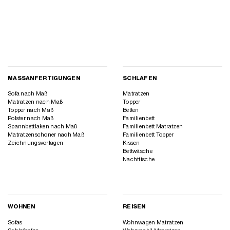
MASSANFERTIGUNGEN
SCHLAFEN
Sofa nach Maß
Matratzen
Matratzen nach Maß
Topper
Topper nach Maß
Betten
Polster nach Maß
Familienbett
Spannbettlaken nach Maß
Familienbett Matratzen
Matratzenschoner nach Maß
Familienbett Topper
Zeichnungsvorlagen
Kissen
Bettwäsche
Nachttische
WOHNEN
REISEN
Sofas
Wohnwagen Matratzen