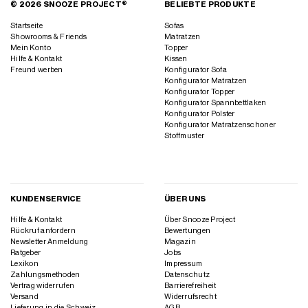
© 2026 SNOOZE PROJECT®
BELIEBTE PRODUKTE
Startseite
Sofas
Showrooms & Friends
Matratzen
Mein Konto
Topper
Hilfe & Kontakt
Kissen
Freund werben
Konfigurator Sofa
Konfigurator Matratzen
Konfigurator Topper
Konfigurator Spannbettlaken
Konfigurator Polster
Konfigurator Matratzenschoner
Stoffmuster
KUNDENSERVICE
ÜBER UNS
Hilfe & Kontakt
Über Snooze Project
Rückruf anfordern
Bewertungen
Newsletter Anmeldung
Magazin
Ratgeber
Jobs
Lexikon
Impressum
Zahlungsmethoden
Datenschutz
Vertrag widerrufen
Barrierefreiheit
Versand
Widerrufsrecht
Lieferung in die Schweiz
AGB