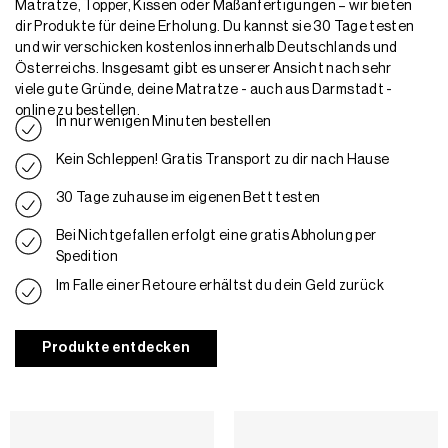
Matratze, Topper, Kissen oder Maßanfertigungen – wir bieten
dir Produkte für deine Erholung. Du kannst sie 30 Tage testen
und wir verschicken kostenlos innerhalb Deutschlands und
Österreichs. Insgesamt gibt es unserer Ansicht nach sehr
viele gute Gründe, deine Matratze - auch aus Darmstadt -
online zu bestellen.
In nur wenigen Minuten bestellen
Kein Schleppen! Gratis Transport zu dir nach Hause
30 Tage zuhause im eigenen Bett testen
Bei Nichtgefallen erfolgt eine gratis Abholung per
Spedition
Im Falle einer Retoure erhältst du dein Geld zurück
Produkte entdecken