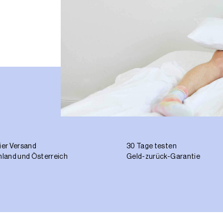
ier Versand
30 Tage testen
hland und Österreich
Geld-zurück-Garantie