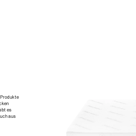
r Produkte
icken
ibt es
auch aus