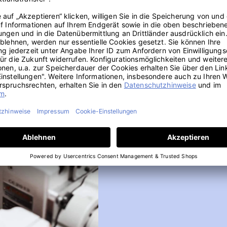
Zertifizierte Qua
Unsere Matratzen werden unt
produziert. Schaum und Bezug 
CertiPUR® und OEKO-TEX® Stan
Produktklasse hat die stren
beinhaltet Produkte für Babys