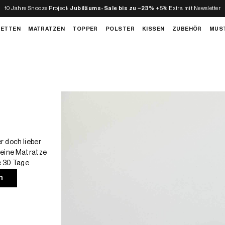
10 Jahre Snooze Project:
Jubiläums-Sale bis zu −23%
+5% Extra mit Newsletter
BETTEN
MATRATZEN
TOPPER
POLSTER
KISSEN
ZUBEHÖR
MUS
 doch lieber
deine Matratze
e 30 Tage
n