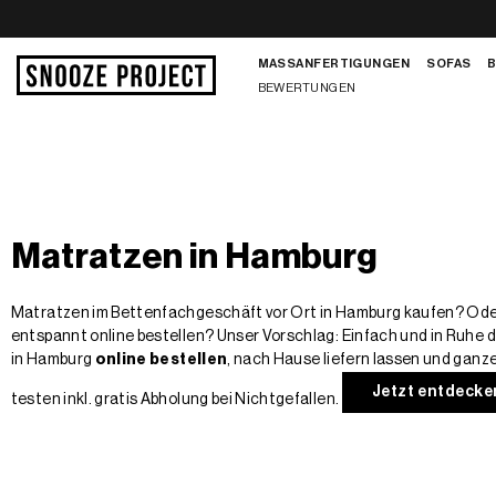
Zum
Inhalt
MASSANFERTIGUNGEN
SOFAS
springen
BEWERTUNGEN
Matratzen in Hamburg
Matratzen im Bettenfachgeschäft vor Ort in Hamburg kaufen? Oder
entspannt online bestellen? Unser Vorschlag: Einfach und in Ruhe 
in Hamburg
online
bestellen
, nach Hause liefern lassen und ganz
Jetzt entdecke
testen inkl. gratis Abholung bei Nichtgefallen.