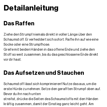
Detailanleitung
Das Raffen
Ziehe den Strumpf niemals direkt in voller Länge über den
Schaumstoff. Er
verheddert sich sofort. Raffe ihn auf wie eine
Socke oder eine Strumpfhose.
Greife mit beiden Händen in das offene Ende und ziehe den
Stoff so weit zusammen, bis du das geschlossene Ende direkt
vor dir hast.
Das Aufsetzen und Stauchen
Schaumstoff lässt sich komprimieren! Nutze das aus, um die
erste Hürde zu nehmen.
Setze den gerafften Strumpf oben auf.
Bevor du ihn nach unten
streifst, drücke die Seiten des Schaumstoffs mit den Händen
kräftig zusammen,
damit der Einstieg ganz leicht geht. Am