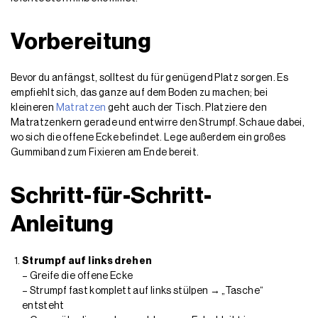
Vorbereitung
Bevor du anfängst, solltest du für genügend Platz sorgen. Es
empfiehlt sich, das ganze auf dem Boden zu machen; bei
kleineren
Matratzen
geht auch der Tisch. Platziere den
Matratzenkern gerade und entwirre den Strumpf. Schaue dabei,
wo sich die offene Ecke befindet. Lege außerdem ein großes
Gummiband zum Fixieren am Ende bereit.
Schritt-für-Schritt-
Anleitung
Strumpf auf links drehen
– Greife die offene Ecke
–
Strumpf fast komplett auf links stülpen → „Tasche“
entsteht