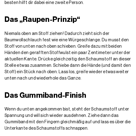
besten hilft dir dabei eine zweite Person.
Das „Raupen-Prinzip“
Niemals oben am Stoff ziehen!
Dadurch zieht sich der
Baumwollschlauch fest wie eine
Würgeschlange. Du musst den
Stoff von unten nach oben
schieben. Greife dazu mit beiden
Händen den gerafften Stoffwulst ein paar Zentimeter unter der
aktuellen Kante. Drücke gleichzeitig den Schaumstoff an dieser
Stelle etwas zusammen. Schiebe dann die Hände (und damit den
Stoff) ein Stück nach oben. Lass los, greife wieder etwas weiter
unten nach und wiederhole das Ganze.
Das Gummiband-Finish
Wenn du unten angekommen bist, steht der Schaumstoff unter
Spannung und will sich wieder ausdehnen. Ziehe dann das
Gummiband mit den Fingern gleichmäßig auf und lass es über die
Unterkante des Schaumstoffs schnappen.