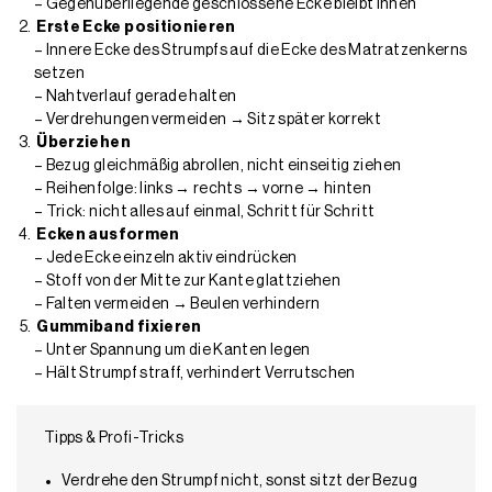
–
Gegenüberliegende geschlossene Ecke bleibt innen
Erste Ecke positionieren
–
Innere Ecke des Strumpfs auf die Ecke des Matratzenkerns
setzen
–
Nahtverlauf gerade halten
–
Verdrehungen vermeiden → Sitz später korrekt
Ü
berziehen
–
Bezug
gleichmäßig abrollen
, nicht einseitig ziehen
–
Reihenfolge: links → rechts → vorne → hinten
–
Trick: nicht alles auf einmal, Schritt für Schritt
Ecken ausformen
–
Jede Ecke einzeln aktiv eindrücken
–
Stoff von der Mitte zur Kante glattziehen
–
Falten vermeiden → Beulen verhindern
Gummiband fixieren
–
Unter Spannung um die Kanten legen
–
Hält Strumpf straff, verhindert Verrutschen
Tipps & Profi-Tricks
Verdrehe den
Strumpf nicht, sonst sitzt der Bezug