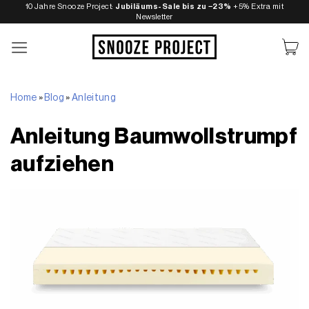
Zum
10 Jahre Snooze Project:
Jubiläums-Sale bis zu −23%
+5% Extra mit
Newsletter
Inhalt
springen
Home
»
Blog
»
Anleitung
Anleitung Baumwollstrumpf
aufziehen