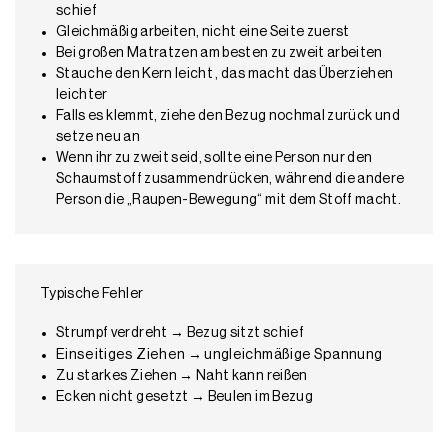
schief
Gleichmäßig arbeiten, nicht eine Seite zuerst
Bei großen Matratzen am besten
zu zweit arbeiten
Stauche den
Kern leicht , das macht das Überziehen
leichter
Falls es klemmt, ziehe den Bezug nochmal zurück und
setze neu an
Wenn ihr zu zweit seid, sollte eine Person nur den
Schaumstoff zusammendrücken, während die andere
Person die „Raupen-Bewegung“ mit dem Stoff macht.
Typische Fehler
Strumpf verdreht → Bezug sitzt schief
Einseitiges Ziehen → ungleichmäßige Spannung
Zu starkes Ziehen → Naht kann reißen
Ecken nicht gesetzt → Beulen im Bezug