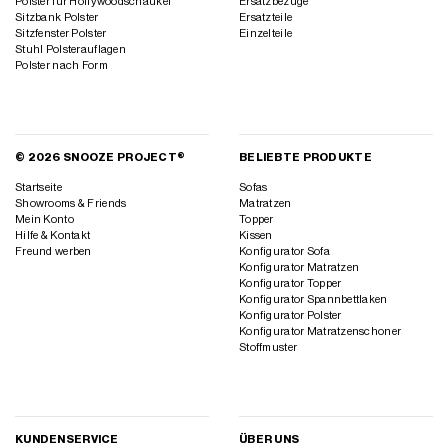
Polster für Hollywoodschaukel
Ersatzbezüge
Sitzbank Polster
Ersatzteile
Sitzfenster Polster
Einzelteile
Stuhl Polsterauflagen
Polster nach Form
© 2026 SNOOZE PROJECT®
BELIEBTE PRODUKTE
Startseite
Sofas
Showrooms & Friends
Matratzen
Mein Konto
Topper
Hilfe & Kontakt
Kissen
Freund werben
Konfigurator Sofa
Konfigurator Matratzen
Konfigurator Topper
Konfigurator Spannbettlaken
Konfigurator Polster
Konfigurator Matratzenschoner
Stoffmuster
KUNDENSERVICE
ÜBER UNS