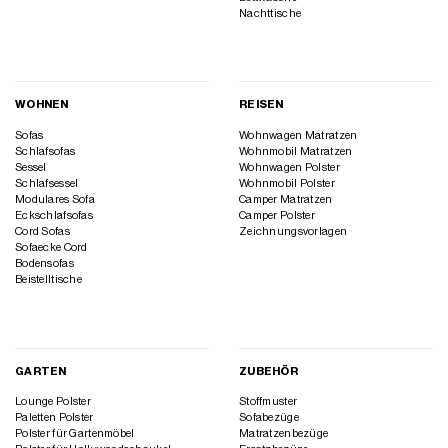
Nachttische
WOHNEN
REISEN
Sofas
Wohnwagen Matratzen
Schlafsofas
Wohnmobil Matratzen
Sessel
Wohnwagen Polster
Schlafsessel
Wohnmobil Polster
Modulares Sofa
Camper Matratzen
Eckschlafsofas
Camper Polster
Cord Sofas
Zeichnungsvorlagen
Sofaecke Cord
Bodensofas
Beistelltische
GARTEN
ZUBEHÖR
Lounge Polster
Stoffmuster
Paletten Polster
Sofabezüge
Polster für Gartenmöbel
Matratzenbezüge