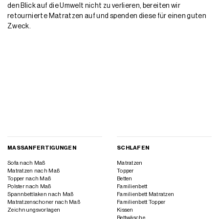
den Blick auf die Umwelt nicht zu verlieren, bereiten wir
retournierte Matratzen auf und spenden diese für einen guten
Zweck.
MASSANFERTIGUNGEN
SCHLAFEN
Sofa nach Maß
Matratzen
Matratzen nach Maß
Topper
Topper nach Maß
Betten
Polster nach Maß
Familienbett
Spannbettlaken nach Maß
Familienbett Matratzen
Matratzenschoner nach Maß
Familienbett Topper
Zeichnungsvorlagen
Kissen
Bettwäsche