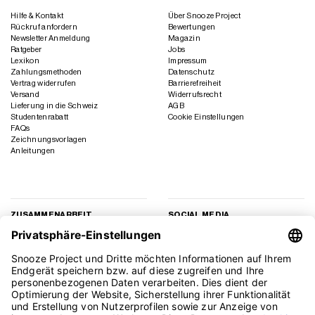
Hilfe & Kontakt
Über Snooze Project
Rückruf anfordern
Bewertungen
Newsletter Anmeldung
Magazin
Ratgeber
Jobs
Lexikon
Impressum
Zahlungsmethoden
Datenschutz
Vertrag widerrufen
Barrierefreiheit
Versand
Widerrufsrecht
Lieferung in die Schweiz
AGB
Studentenrabatt
Cookie Einstellungen
FAQs
Zeichnungsvorlagen
Anleitungen
ZUSAMMENARBEIT
SOCIAL MEDIA
Geschäftskunden
Instagram
Kooperation
Facebook
Presse
TikTok
Affiliate Marketing
YouTube
Pinterest
LinkedIn