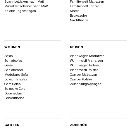
Spannbettlaken nach Maß
Familienbett Matratzen
Matratzenschoner nach Maß
Familienbett Topper
Zeichnungsvorlagen
Kissen
Bettwäsche
Nachttische
WOHNEN
REISEN
Sofas
Wohnwagen Matratzen
Schlafsofas
Wohnmobil Matratzen
Sessel
Wohnwagen Polster
Schlafsessel
Wohnmobil Polster
Modulares Sofa
Camper Matratzen
Eckschlafsofas
Camper Polster
Cord Sofas
Zeichnungsvorlagen
Sofaecke Cord
Bodensofas
Beistelltische
GARTEN
ZUBEHÖR