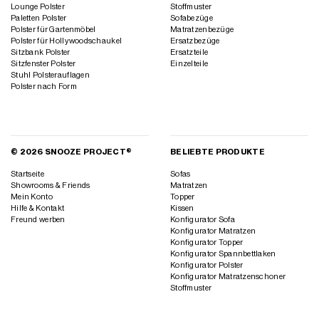
Lounge Polster
Stoffmuster
Paletten Polster
Sofabezüge
Polster für Gartenmöbel
Matratzenbezüge
Polster für Hollywoodschaukel
Ersatzbezüge
Sitzbank Polster
Ersatzteile
Sitzfenster Polster
Einzelteile
Stuhl Polsterauflagen
Polster nach Form
© 2026 SNOOZE PROJECT®
BELIEBTE PRODUKTE
Startseite
Sofas
Showrooms & Friends
Matratzen
Mein Konto
Topper
Hilfe & Kontakt
Kissen
Freund werben
Konfigurator Sofa
Konfigurator Matratzen
Konfigurator Topper
Konfigurator Spannbettlaken
Konfigurator Polster
Konfigurator Matratzenschoner
Stoffmuster