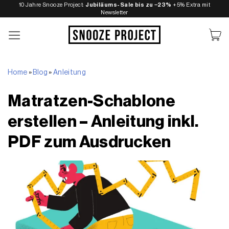
Zum
10 Jahre Snooze Project:
Jubiläums-Sale bis zu −23%
+5% Extra mit
Newsletter
Inhalt
springen
Home
»
Blog
»
Anleitung
Matratzen-Schablone
erstellen – Anleitung inkl.
PDF zum Ausdrucken