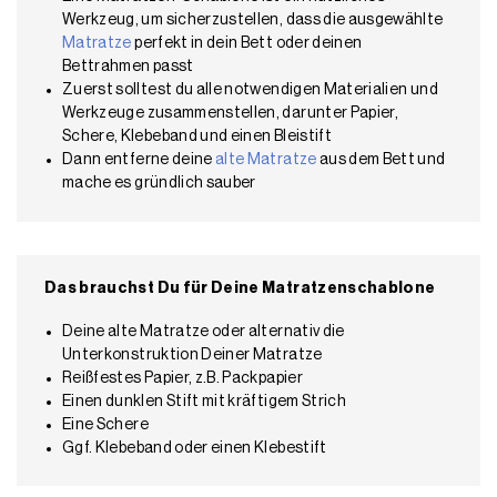
Werkzeug, um sicherzustellen, dass die ausgewählte
Matratze
perfekt in dein Bett oder deinen
Bettrahmen passt
Zuerst solltest du alle notwendigen Materialien und
Werkzeuge zusammenstellen, darunter Papier,
Schere, Klebeband und einen Bleistift
Dann entferne deine
alte Matratze
aus dem Bett und
mache es gründlich sauber
Das brauchst Du für Deine Matratzenschablone
Deine alte Matratze oder alternativ die
Unterkonstruktion Deiner Matratze
Reißfestes Papier, z.B. Packpapier
Einen dunklen Stift mit kräftigem Strich
Eine Schere
Ggf. Klebeband oder einen Klebestift