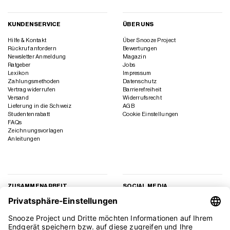
KUNDENSERVICE
ÜBER UNS
Hilfe & Kontakt
Über Snooze Project
Rückruf anfordern
Bewertungen
Newsletter Anmeldung
Magazin
Ratgeber
Jobs
Lexikon
Impressum
Zahlungsmethoden
Datenschutz
Vertrag widerrufen
Barrierefreiheit
Versand
Widerrufsrecht
Lieferung in die Schweiz
AGB
Studentenrabatt
Cookie Einstellungen
FAQs
Zeichnungsvorlagen
Anleitungen
ZUSAMMENARBEIT
SOCIAL MEDIA
Geschäftskunden
Instagram
Kooperation
Facebook
Presse
TikTok
Affiliate Marketing
YouTube