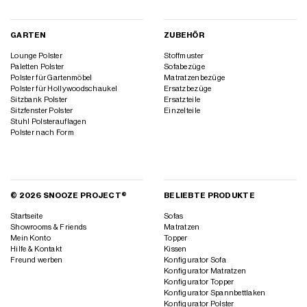
GARTEN
ZUBEHÖR
Lounge Polster
Stoffmuster
Paletten Polster
Sofabezüge
Polster für Gartenmöbel
Matratzenbezüge
Polster für Hollywoodschaukel
Ersatzbezüge
Sitzbank Polster
Ersatzteile
Sitzfenster Polster
Einzelteile
Stuhl Polsterauflagen
Polster nach Form
© 2026 SNOOZE PROJECT®
BELIEBTE PRODUKTE
Startseite
Sofas
Showrooms & Friends
Matratzen
Mein Konto
Topper
Hilfe & Kontakt
Kissen
Freund werben
Konfigurator Sofa
Konfigurator Matratzen
Konfigurator Topper
Konfigurator Spannbettlaken
Konfigurator Polster