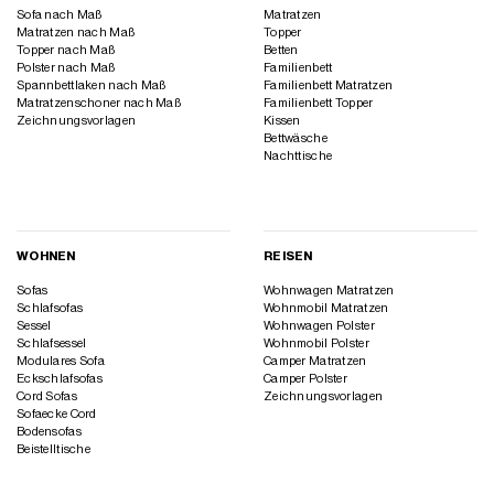
Sofa nach Maß
Matratzen
Matratzen nach Maß
Topper
Topper nach Maß
Betten
Polster nach Maß
Familienbett
Spannbettlaken nach Maß
Familienbett Matratzen
Matratzenschoner nach Maß
Familienbett Topper
Zeichnungsvorlagen
Kissen
Bettwäsche
Nachttische
WOHNEN
REISEN
Sofas
Wohnwagen Matratzen
Schlafsofas
Wohnmobil Matratzen
Sessel
Wohnwagen Polster
Schlafsessel
Wohnmobil Polster
Modulares Sofa
Camper Matratzen
Eckschlafsofas
Camper Polster
Cord Sofas
Zeichnungsvorlagen
Sofaecke Cord
Bodensofas
Beistelltische