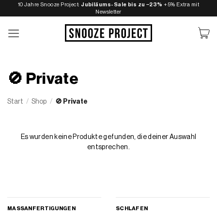
Zum
10 Jahre Snooze Project:
Jubiläums-Sale bis zu −23%
+5% Extra mit
Newsletter
Inhalt
springen
🚫 Private
Start
/
Shop
/
🚫 Private
Es wurden keine Produkte gefunden, die deiner Auswahl
entsprechen.
MASSANFERTIGUNGEN
SCHLAFEN