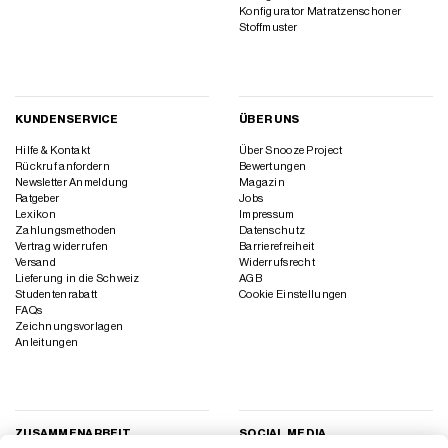
Konfigurator Matratzenschoner
Stoffmuster
KUNDENSERVICE
ÜBER UNS
Hilfe & Kontakt
Über Snooze Project
Rückruf anfordern
Bewertungen
Newsletter Anmeldung
Magazin
Ratgeber
Jobs
Lexikon
Impressum
Zahlungsmethoden
Datenschutz
Vertrag widerrufen
Barrierefreiheit
Versand
Widerrufsrecht
Lieferung in die Schweiz
AGB
Studentenrabatt
Cookie Einstellungen
FAQs
Zeichnungsvorlagen
Anleitungen
ZUSAMMENARBEIT
SOCIAL MEDIA