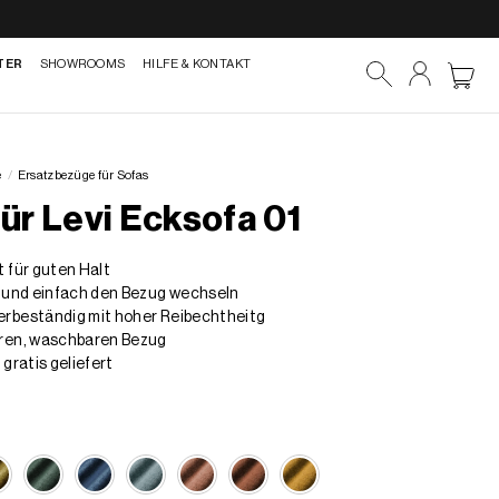
TER
SHOWROOMS
HILFE & KONTAKT
e
/
Ersatzbezüge für Sofas
ür Levi Ecksofa 01
 für guten Halt
l und einfach den Bezug wechseln
rbeständig mit hoher Reibechtheitg
ren, waschbaren Bezug
gratis geliefert