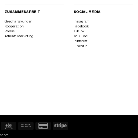
ZUSAMMENARBEIT
SOCIAL MEDIA
Geschäftskunden
Instagram
Kooperation
Facebook
Presse
TikTok
Affiliate Marketing
YouTube
Pinterest
LinkedIn
iroPay
Eps
Bank
Credit
Stripe
Transfer
Card
ct.com
2