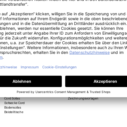
WOHNEN
REISEN
Sofas
Wohnwagen Matratzen
Schlafsofas
Wohnmobil Matratzen
Sessel
Wohnwagen Polster
Schlafsessel
Wohnmobil Polster
Modulares Sofa
Camper Matratzen
Eckschlafsofas
Camper Polster
Cord Sofas
Zeichnungsvorlagen
Sofaecke Cord
Bodensofas
Beistelltische