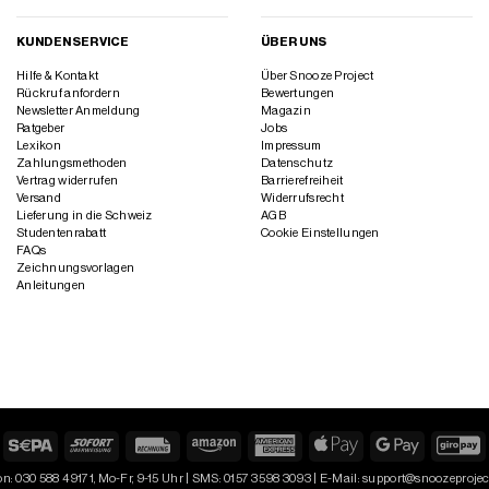
KUNDENSERVICE
ÜBER UNS
Hilfe & Kontakt
Über Snooze Project
Rückruf anfordern
Bewertungen
Newsletter Anmeldung
Magazin
Ratgeber
Jobs
Lexikon
Impressum
Zahlungsmethoden
Datenschutz
Vertrag widerrufen
Barrierefreiheit
Versand
Widerrufsrecht
Lieferung in die Schweiz
AGB
Studentenrabatt
Cookie Einstellungen
FAQs
Zeichnungsvorlagen
Anleitungen
larna
Sepa
Sofort
Rechung
Amazon
American
Apple
Google
G
Express
Pay
Pay
on: 030 588 49171, Mo-Fr, 9-15 Uhr | SMS: 0157 3598 3093 | E-Mail: support@snoozeproje