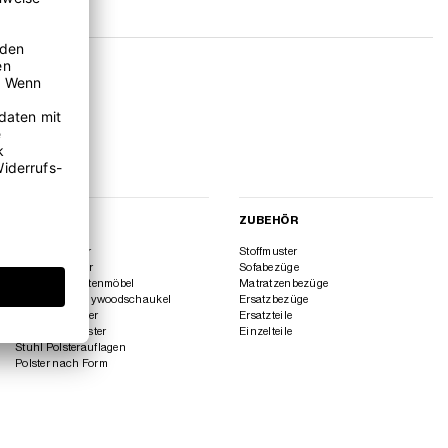
GARTEN
ZUBEHÖR
Lounge Polster
Stoffmuster
Paletten Polster
Sofabezüge
Polster für Gartenmöbel
Matratzenbezüge
Polster für Hollywoodschaukel
Ersatzbezüge
Sitzbank Polster
Ersatzteile
Sitzfenster Polster
Einzelteile
Stuhl Polsterauflagen
Polster nach Form