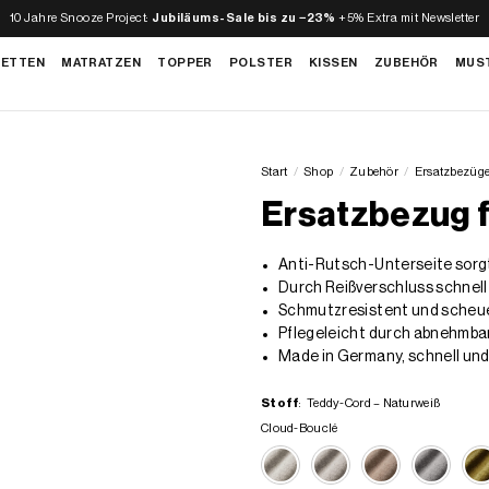
10 Jahre Snooze Project:
Jubiläums-Sale bis zu −23%
+5% Extra mit Newsletter
BETTEN
MATRATZEN
TOPPER
POLSTER
KISSEN
ZUBEHÖR
MUS
Start
/
Shop
/
Zubehör
/
Ersatzbezüg
Ersatzbezug f
Anti-Rutsch-Unterseite sorgt
Durch Reißverschluss schnel
Schmutzresistent und scheue
Pflegeleicht durch abnehmba
Made in Germany, schnell und 
Stoff
:
Teddy-Cord – Naturweiß
Cloud-Bouclé