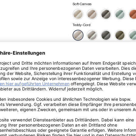
Soft-Canvas
Teddy-Cord
1.249,00
€
Enthält 19% MwSt.
oder ab
104,08 €/Monat
ⓘ
Ersatzbezug für Levi Ecksofa 01 Menge
Lieferzeit: ca. 4-7 Werktage
Artikelnummer:
LEVI816-TC-N