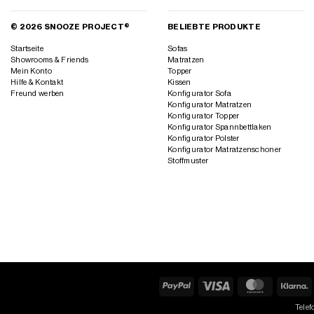
© 2026 SNOOZE PROJECT®
BELIEBTE PRODUKTE
Startseite
Sofas
Showrooms & Friends
Matratzen
Mein Konto
Topper
Hilfe & Kontakt
Kissen
Freund werben
Konfigurator Sofa
Konfigurator Matratzen
Konfigurator Topper
Konfigurator Spannbettlaken
Konfigurator Polster
Konfigurator Matratzenschoner
Stoffmuster
PayPal
Visa
MasterCard
K
Telef