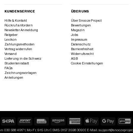
KUNDENSERVICE
ÜBER UNS
Hilfe & Kontakt
Über Snooze Project
Rückruf anfordern
Bewertungen
Newsletter Anmeldung
Magazin
Ratgeber
Jobs
Lexikon
Impressum
Zahlungsmethoden
Datenschutz
Vertrag widerrufen
Barrierefreiheit
Versand
Widerrufsrecht
Lieferung in die Schweiz
AGB
Studentenrabatt
Cookie Einstellungen
FAQs
Zeichnungsvorlagen
Anleitungen
larna
Sepa
Sofort
Rechung
Amazon
American
Apple
Google
G
Express
Pay
Pay
on: 030 588 49171, Mo-Fr, 9-15 Uhr | SMS: 0157 3598 3093 | E-Mail: support@snoozeproje