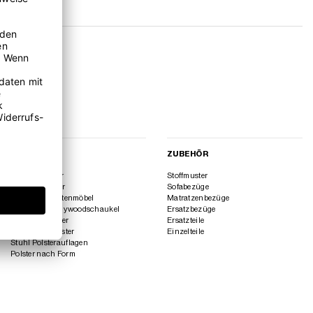
GARTEN
ZUBEHÖR
Lounge Polster
Stoffmuster
Paletten Polster
Sofabezüge
Polster für Gartenmöbel
Matratzenbezüge
Polster für Hollywoodschaukel
Ersatzbezüge
Sitzbank Polster
Ersatzteile
Sitzfenster Polster
Einzelteile
Stuhl Polsterauflagen
Polster nach Form