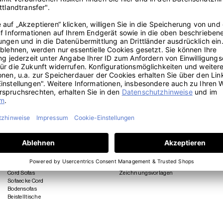
WOHNEN
REISEN
Sofas
Wohnwagen Matratzen
Schlafsofas
Wohnmobil Matratzen
Sessel
Wohnwagen Polster
Schlafsessel
Wohnmobil Polster
Modulares Sofa
Camper Matratzen
Eckschlafsofas
Camper Polster
Cord Sofas
Zeichnungsvorlagen
Sofaecke Cord
Bodensofas
Beistelltische