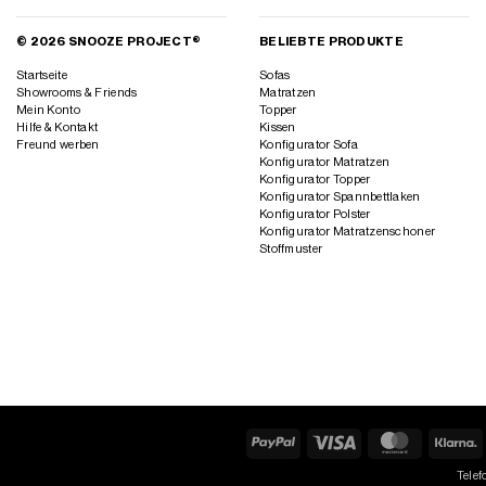
© 2026 SNOOZE PROJECT®
BELIEBTE PRODUKTE
Startseite
Sofas
Showrooms & Friends
Matratzen
Mein Konto
Topper
Hilfe & Kontakt
Kissen
Freund werben
Konfigurator Sofa
Konfigurator Matratzen
Konfigurator Topper
Konfigurator Spannbettlaken
Konfigurator Polster
Konfigurator Matratzenschoner
Stoffmuster
PayPal
Visa
MasterCard
K
Telef