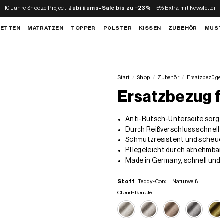
10 Jahre Snooze Project:
Jubiläums-Sale bis zu −23%
+5% Extra mit Newsletter
BETTEN
MATRATZEN
TOPPER
POLSTER
KISSEN
ZUBEHÖR
MUS
Start
/
Shop
/
Zubehör
/
Ersatzbezüg
Ersatzbezug f
Anti-Rutsch-Unterseite sorgt
Durch Reißverschluss schnel
Schmutzresistent und scheue
Pflegeleicht durch abnehmba
Made in Germany, schnell und 
Stoff
:
Teddy-Cord – Naturweiß
Cloud-Bouclé