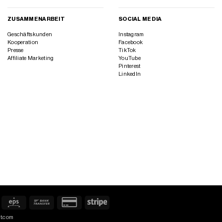
ZUSAMMENARBEIT
SOCIAL MEDIA
Geschäftskunden
Instagram
Kooperation
Facebook
Presse
TikTok
Affiliate Marketing
YouTube
Pinterest
LinkedIn
iroPay
Eps
Bank
Credit
Stripe
Transfer
Card
ct.com
2