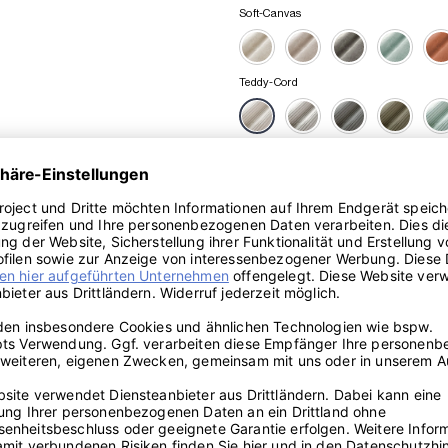
Soft-Canvas
Teddy-Cord
1.539,00
€
Enthält 19% MwSt.
oder ab
128,25 €/Monat
ⓘ
Ersatzbezug für Levi Ecksofa 03 Menge
Lieferzeit: ca. 4-7 Werktage
Artikelnummer:
LEVI818-TC-NW