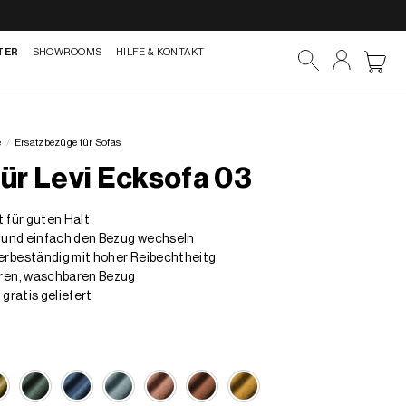
TER
SHOWROOMS
HILFE & KONTAKT
e
/
Ersatzbezüge für Sofas
ür Levi Ecksofa 03
 für guten Halt
l und einfach den Bezug wechseln
rbeständig mit hoher Reibechtheitg
ren, waschbaren Bezug
gratis geliefert