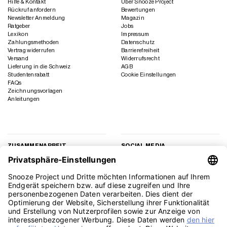
Hilfe & Kontakt
Über Snooze Project
Rückruf anfordern
Bewertungen
Newsletter Anmeldung
Magazin
Ratgeber
Jobs
Lexikon
Impressum
Zahlungsmethoden
Datenschutz
Vertrag widerrufen
Barrierefreiheit
Versand
Widerrufsrecht
Lieferung in die Schweiz
AGB
Studentenrabatt
Cookie Einstellungen
FAQs
Zeichnungsvorlagen
Anleitungen
ZUSAMMENARBEIT
SOCIAL MEDIA
Geschäftskunden
Instagram
Kooperation
Facebook
Presse
TikTok
Affiliate Marketing
YouTube
Pinterest
LinkedIn