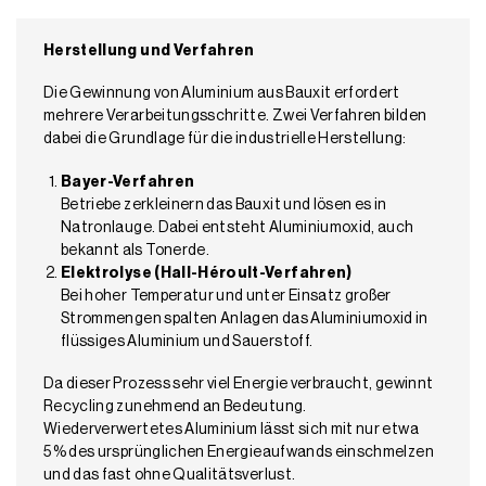
Herstellung und Verfahren
Die Gewinnung von Aluminium aus Bauxit erfordert
mehrere Verarbeitungsschritte. Zwei Verfahren bilden
dabei die Grundlage für die industrielle Herstellung:
Bayer-Verfahren
Betriebe zerkleinern das Bauxit und lösen es in
Natronlauge. Dabei entsteht Aluminiumoxid, auch
bekannt als Tonerde.
Elektrolyse (Hall-Héroult-Verfahren)
Bei hoher Temperatur und unter Einsatz großer
Strommengen spalten Anlagen das Aluminiumoxid in
flüssiges Aluminium und Sauerstoff.
Da dieser Prozess sehr viel Energie verbraucht, gewinnt
Recycling zunehmend an Bedeutung.
Wiederverwertetes Aluminium lässt sich mit nur etwa
5 % des ursprünglichen Energieaufwands einschmelzen
und das fast ohne Qualitätsverlust.