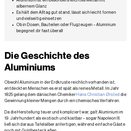
Aluminium ist ein besonders leichtes Metall mit
silbernem Glanz
Es hält dem Alltag gut stand, lässt sich leicht formen
und vielseitig einsetzen
Ob in Dosen, Bauteilen oder Flugzeugen – Aluminium
begegnet dir fast überall
Die Geschichte des
Aluminiums
Obwohl Aluminium in der Erdkruste reichlich vorhanden ist,
entdeckten Menschen es erst spät als reines Metall. Im Jahr
1825 gelang dem dänischen Chemiker
Hans Christian Ørsted
die
Gewinnung kleiner Mengen durch ein chemisches Verfahren.
Da die Herstellung teuer und kompliziert war, galt Aluminium im
19. Jahrhundert als exotisch und kostbar – sogar Napoleon III.
ließ sich daraus Tafelsilber anfertigen, während einfache Gäste
noch mit Goldbesteck aßen.