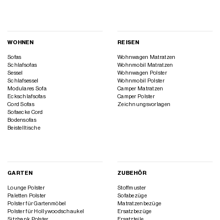
WOHNEN
REISEN
Sofas
Wohnwagen Matratzen
Schlafsofas
Wohnmobil Matratzen
Sessel
Wohnwagen Polster
Schlafsessel
Wohnmobil Polster
Modulares Sofa
Camper Matratzen
Eckschlafsofas
Camper Polster
Cord Sofas
Zeichnungsvorlagen
Sofaecke Cord
Bodensofas
Beistelltische
GARTEN
ZUBEHÖR
Lounge Polster
Stoffmuster
Paletten Polster
Sofabezüge
Polster für Gartenmöbel
Matratzenbezüge
Polster für Hollywoodschaukel
Ersatzbezüge
Sitzbank Polster
Ersatzteile