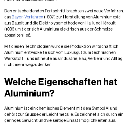
Den entscheidenden Fortschritt brachten zwei neue Verfahren:
das
Bayer-Verfahren
(1887) zur Herstellung von Aluminiumoxid
aus Bauxit und die Elektrolysemethode von Hall und Héroult
(1886), mit der sich Aluminium elektrisch aus der Schmelze
abspalten ließ.
Mit diesen Technologien wurde die Produktion wirtschaftlich.
Aluminium entwickelte sich vom Luxusgut zum technischen
Werkstoff – und ist heute aus Industrie, Bau, Verkehr und Alltag
nicht mehr wegzudenken.
Welche Eigenschaften hat
Aluminium?
Aluminium ist ein chemisches Element mit dem Symbol Al und
gehört zur Gruppe der Leichtmetalle. Es zeichnet sich durch ein
geringes Gewicht und vielseitige Einsatzmöglichkeiten aus.