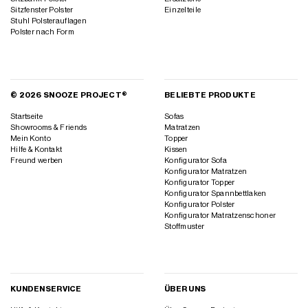
Sitzfenster Polster
Einzelteile
Stuhl Polsterauflagen
Polster nach Form
© 2026 SNOOZE PROJECT®
BELIEBTE PRODUKTE
Startseite
Sofas
Showrooms & Friends
Matratzen
Mein Konto
Topper
Hilfe & Kontakt
Kissen
Freund werben
Konfigurator Sofa
Konfigurator Matratzen
Konfigurator Topper
Konfigurator Spannbettlaken
Konfigurator Polster
Konfigurator Matratzenschoner
Stoffmuster
KUNDENSERVICE
ÜBER UNS