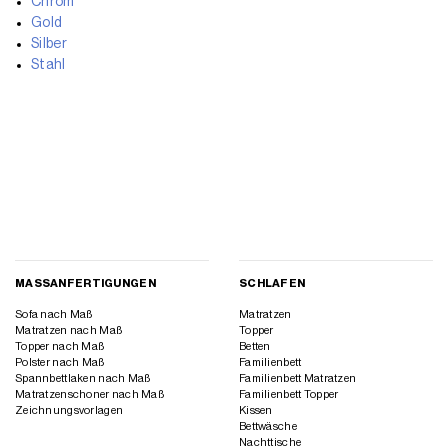
Chrom
Gold
Silber
Stahl
MASSANFERTIGUNGEN
SCHLAFEN
Sofa nach Maß
Matratzen
Matratzen nach Maß
Topper
Topper nach Maß
Betten
Polster nach Maß
Familienbett
Spannbettlaken nach Maß
Familienbett Matratzen
Matratzenschoner nach Maß
Familienbett Topper
Zeichnungsvorlagen
Kissen
Bettwäsche
Nachttische