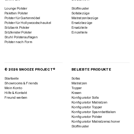
Lounge Polster
Stoffmuster
Paletten Polster
Sofabezüge
Polster für Gartenmöbel
Matratzenbezüge
Polster für Hollywoodschaukel
Ersatzbezüge
Sitzbank Polster
Ersatzteile
Sitzfenster Polster
Einzelteile
Stuhl Polsterauflagen
Polster nach Form
© 2026 SNOOZE PROJECT®
BELIEBTE PRODUKTE
Startseite
Sofas
Showrooms & Friends
Matratzen
Mein Konto
Topper
Hilfe & Kontakt
Kissen
Freund werben
Konfigurator Sofa
Konfigurator Matratzen
Konfigurator Topper
Konfigurator Spannbettlaken
Konfigurator Polster
Konfigurator Matratzenschoner
Stoffmuster