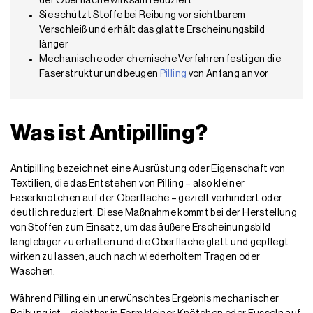
der Oberfläche wirksam reduziert
Sie schützt Stoffe bei Reibung vor sichtbarem
Verschleiß und erhält das glatte Erscheinungsbild
länger
Mechanische oder chemische Verfahren festigen die
Faserstruktur und beugen
Pilling
von Anfang an vor
Was ist Antipilling?
Antipilling bezeichnet eine Ausrüstung oder Eigenschaft von
Textilien, die das Entstehen von Pilling – also kleiner
Faserknötchen auf der Oberfläche – gezielt verhindert oder
deutlich reduziert. Diese Maßnahme kommt bei der Herstellung
von Stoffen zum Einsatz, um das äußere Erscheinungsbild
langlebiger zu erhalten und die Oberfläche glatt und gepflegt
wirken zu lassen, auch nach wiederholtem Tragen oder
Waschen.
Während Pilling ein unerwünschtes Ergebnis mechanischer