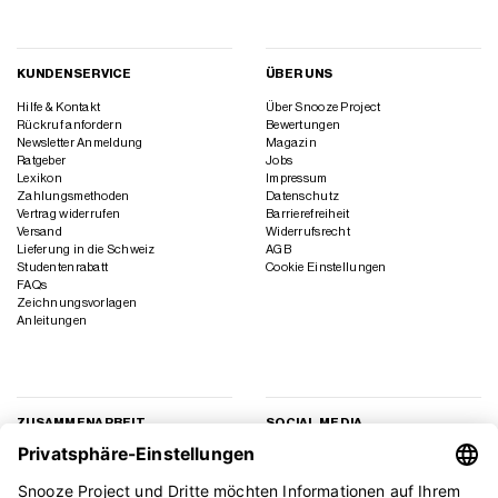
KUNDENSERVICE
ÜBER UNS
Hilfe & Kontakt
Über Snooze Project
Rückruf anfordern
Bewertungen
Newsletter Anmeldung
Magazin
Ratgeber
Jobs
Lexikon
Impressum
Zahlungsmethoden
Datenschutz
Vertrag widerrufen
Barrierefreiheit
Versand
Widerrufsrecht
Lieferung in die Schweiz
AGB
Studentenrabatt
Cookie Einstellungen
FAQs
Zeichnungsvorlagen
Anleitungen
ZUSAMMENARBEIT
SOCIAL MEDIA
Geschäftskunden
Instagram
Kooperation
Facebook
Presse
TikTok