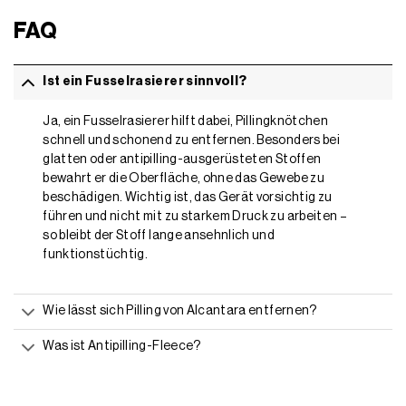
FAQ
Ist ein Fusselrasierer sinnvoll?
Ja, ein Fusselrasierer hilft dabei, Pillingknötchen
schnell und schonend zu entfernen. Besonders bei
glatten oder antipilling-ausgerüsteten Stoffen
bewahrt er die Oberfläche, ohne das Gewebe zu
beschädigen. Wichtig ist, das Gerät vorsichtig zu
führen und nicht mit zu starkem Druck zu arbeiten –
so bleibt der Stoff lange ansehnlich und
funktionstüchtig.
Wie lässt sich Pilling von Alcantara entfernen?
Was ist Antipilling-Fleece?