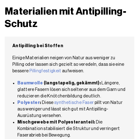
Materialien mit Antipilling-
Schutz
Antipilling bei Stoffen
Einige Materialien neigen von Natur aus weniger zu
Pilling oder lassen sich gezielt so veredeln, dass sie eine
bessere
Pillingfestigkeit
aufweisen.
Baumwolle
(langstapelig, gekämmt):
Längere,
glattere Fasern lösen sich seltener aus dem Garn und
reduzieren die Knötchenbildung deutlich.
Polyester
:
Diese
synthetische Faser
pillt von Natur
aus weniger und lässt sich gut mit Antipilling-
Ausrüstung versehen.
Mischgewebe mit Polyesteranteil:
Die
Kombination stabilisiert die Struktur und verringert
Faserabrieb bei Bewegung.