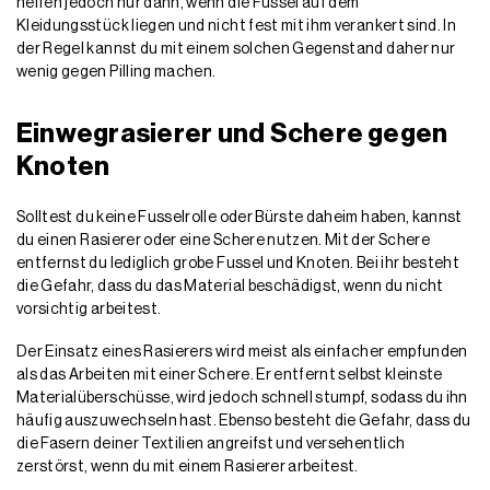
helfen jedoch nur dann, wenn die Fussel auf dem
Kleidungsstück liegen und nicht fest mit ihm verankert sind. In
der Regel kannst du mit einem solchen Gegenstand daher nur
wenig gegen Pilling machen.
Einwegrasierer und Schere gegen
Knoten
Solltest du keine Fusselrolle oder Bürste daheim haben, kannst
du einen Rasierer oder eine Schere nutzen. Mit der Schere
entfernst du lediglich grobe Fussel und Knoten. Bei ihr besteht
die Gefahr, dass du das Material beschädigst, wenn du nicht
vorsichtig arbeitest.
Der Einsatz eines Rasierers wird meist als einfacher empfunden
als das Arbeiten mit einer Schere. Er entfernt selbst kleinste
Materialüberschüsse, wird jedoch schnell stumpf, sodass du ihn
häufig auszuwechseln hast. Ebenso besteht die Gefahr, dass du
die Fasern deiner Textilien angreifst und versehentlich
zerstörst, wenn du mit einem Rasierer arbeitest.