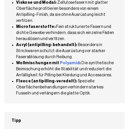
Viskose und Modal:
Zellulosefasern mit glatter
Oberfläche profitieren besonders von einem
Antipilling-Finish, da sie ohne Ausrüstung leicht
verfilzen.
Microfaserstoffe:
Fein strukturierte Fasern und
dichte Gewebe verhindern, dass sich einzelne Fäden
herauslösen und verfilzen.
Acryl (antipilling-behandelt):
Besonders in
Strickwaren schützt die Ausrüstung vor starker
Faserablösung durch Reibung.
Wollmischungen mit
Polyamid
:
Die synthetische
Beimischung erhöht die Stabilität und reduziert die
Anfälligkeit für Pilling bei Kleidung und Accessoires.
Fleece (antipilling-veredelt):
Spezielle
Oberflächenbehandlungen verhindern starkes
Fusseln und verlängern die glatte Optik.
Tipp