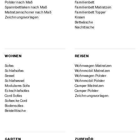
Polster nach Maß
Familienbett
Spannbettlaken nach Maß
Familienbett Matratzen
Matratzenschoner nach Maß
Familienbett Topper
Zeichnungsvorlagen
Kissen
Bettwäsche
Nachttische
WOHNEN
REISEN
Sofas
Wohnwagen Matratzen
Schlafsofas
Wohnmobil Matratzen
Sessel
Wohnwagen Polster
Schlafsessel
Wohnmobil Polster
Modulares Sofa
Camper Matratzen
Eckschlafsofas
Camper Polster
Cord Sofas
Zeichnungsvorlagen
Sofaecke Cord
Bodensofas
Beistelltische
GARTEN
ZUBEHÖR