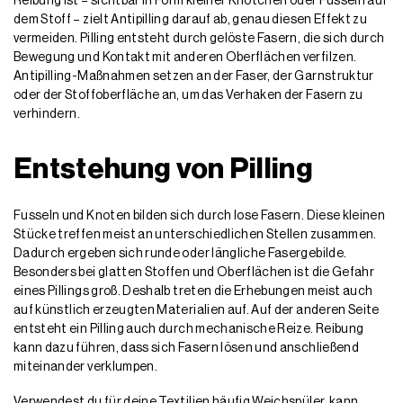
Reibung ist – sichtbar in Form kleiner Knötchen oder Fusseln auf
dem Stoff – zielt Antipilling darauf ab, genau diesen Effekt zu
vermeiden. Pilling entsteht durch gelöste Fasern, die sich durch
Bewegung und Kontakt mit anderen Oberflächen verfilzen.
Antipilling-Maßnahmen setzen an der Faser, der Garnstruktur
oder der Stoffoberfläche an, um das Verhaken der Fasern zu
verhindern.
Entstehung von Pilling
Fusseln und Knoten bilden sich durch lose Fasern. Diese kleinen
Stücke treffen meist an unterschiedlichen Stellen zusammen.
Dadurch ergeben sich runde oder längliche Fasergebilde.
Besonders bei glatten Stoffen und Oberflächen ist die Gefahr
eines Pillings groß. Deshalb treten die Erhebungen meist auch
auf künstlich erzeugten Materialien auf. Auf der anderen Seite
entsteht ein Pilling auch durch mechanische Reize. Reibung
kann dazu führen, dass sich Fasern lösen und anschließend
miteinander verklumpen.
Verwendest du für deine Textilien häufig Weichspüler, kann