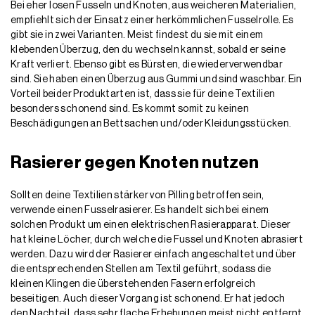
Bei eher losen Fusseln und Knoten, aus weicheren Materialien,
empfiehlt sich der Einsatz einer herkömmlichen Fusselrolle. Es
gibt sie in zwei Varianten. Meist findest du sie mit einem
klebenden Überzug, den du wechseln kannst, sobald er seine
Kraft verliert. Ebenso gibt es Bürsten, die wiederverwendbar
sind. Sie haben einen Überzug aus Gummi und sind waschbar. Ein
Vorteil beider Produktarten ist, dass sie für deine Textilien
besonders schonend sind. Es kommt somit zu keinen
Beschädigungen an Bettsachen und/oder Kleidungsstücken.
Rasierer gegen Knoten nutzen
Sollten deine Textilien stärker von Pilling betroffen sein,
verwende einen Fusselrasierer. Es handelt sich bei einem
solchen Produkt um einen elektrischen Rasierapparat. Dieser
hat kleine Löcher, durch welche die Fussel und Knoten abrasiert
werden. Dazu wird der Rasierer einfach angeschaltet und über
die entsprechenden Stellen am Textil geführt, sodass die
kleinen Klingen die überstehenden Fasern erfolgreich
beseitigen. Auch dieser Vorgang ist schonend. Er hat jedoch
den Nachteil, dass sehr flache Erhebungen meist nicht entfernt