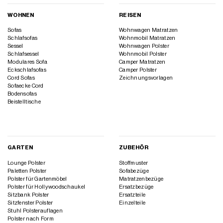
WOHNEN
REISEN
Sofas
Wohnwagen Matratzen
Schlafsofas
Wohnmobil Matratzen
Sessel
Wohnwagen Polster
Schlafsessel
Wohnmobil Polster
Modulares Sofa
Camper Matratzen
Eckschlafsofas
Camper Polster
Cord Sofas
Zeichnungsvorlagen
Sofaecke Cord
Bodensofas
Beistelltische
GARTEN
ZUBEHÖR
Lounge Polster
Stoffmuster
Paletten Polster
Sofabezüge
Polster für Gartenmöbel
Matratzenbezüge
Polster für Hollywoodschaukel
Ersatzbezüge
Sitzbank Polster
Ersatzteile
Sitzfenster Polster
Einzelteile
Stuhl Polsterauflagen
Polster nach Form