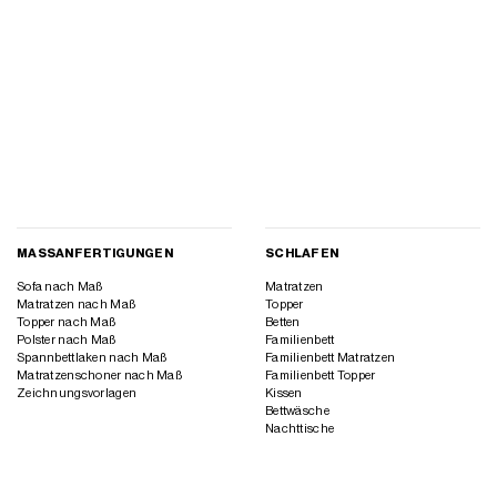
MASSANFERTIGUNGEN
SCHLAFEN
Sofa nach Maß
Matratzen
Matratzen nach Maß
Topper
Topper nach Maß
Betten
Polster nach Maß
Familienbett
Spannbettlaken nach Maß
Familienbett Matratzen
Matratzenschoner nach Maß
Familienbett Topper
Zeichnungsvorlagen
Kissen
Bettwäsche
Nachttische