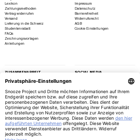
Lexikon
Impressum
Zahlungsmethoden
Datenschutz
Vertrag widerrufen
Barrierefreiheit
Versand
Widerrufsrecht
Lieferung in die Schweiz
AGB
Studentenrabatt
Cookie Einstellungen
FAQs
Zeichnungsvorlagen
Anleitungen
ZUSAMMENARBEIT
SOCIAL MEDIA
Geschäftskunden
Instagram
Kooperation
Facebook
Presse
TikTok
Affiliate Marketing
YouTube
Pinterest
LinkedIn