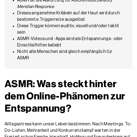
ASMR ist die Abkürzung für
Autonomous Sensory
Meridian Response
Dieses angenehme Kribbeln auf der Haut wird durch
bestimmte Triggerreize ausgelöst
Diese Trigger können auditiv, visuell und/oder taktil
sein
ASMR-Videos und -Apps sind als Entspannungs- oder
Einschlafhilfen beliebt
Nicht alle Menschen sind gleich empfänglich für
ASMR
ASMR: Was steckt hinter
dem Online-Phänomen zur
Entspannung?
Alltagsstress kann unser Leben bestimmen. Nach Meetings, To-
Do-Listen, Mehrarbeit und Konkurrenzkampf warten in der