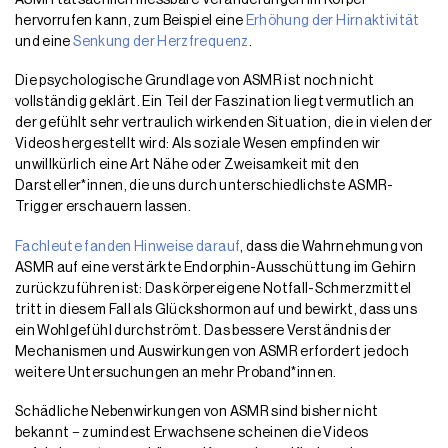
ASMR tatsächlich messbare Veränderungen im Körper
hervorrufen kann, zum Beispiel eine
Erhöhung der Hirnaktivität
und eine
Senkung der Herzfrequenz
.
Die psychologische Grundlage von ASMR ist noch nicht
vollständig geklärt. Ein Teil der Faszination liegt vermutlich an
der gefühlt sehr vertraulich wirkenden Situation, die in vielen der
Videos hergestellt wird: Als soziale Wesen empfinden wir
unwillkürlich eine Art Nähe oder Zweisamkeit mit den
Darsteller*innen, die uns durch unterschiedlichste ASMR-
Trigger erschauern lassen.
Fachleute fanden Hinweise darauf
, dass die Wahrnehmung von
ASMR auf eine verstärkte Endorphin-Ausschüttung im Gehirn
zurückzuführen ist: Das körpereigene Notfall-Schmerzmittel
tritt in diesem Fall als Glückshormon auf und bewirkt, dass uns
ein Wohlgefühl durchströmt. Das bessere Verständnis der
Mechanismen und Auswirkungen von ASMR erfordert jedoch
weitere Untersuchungen an mehr Proband*innen.
Schädliche Nebenwirkungen von ASMR sind bisher nicht
bekannt − zumindest Erwachsene scheinen die Videos