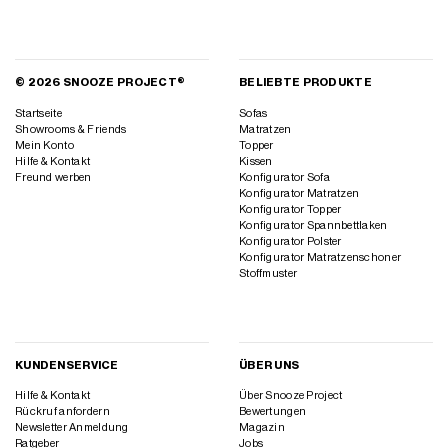
© 2026 SNOOZE PROJECT®
BELIEBTE PRODUKTE
Startseite
Sofas
Showrooms & Friends
Matratzen
Mein Konto
Topper
Hilfe & Kontakt
Kissen
Freund werben
Konfigurator Sofa
Konfigurator Matratzen
Konfigurator Topper
Konfigurator Spannbettlaken
Konfigurator Polster
Konfigurator Matratzenschoner
Stoffmuster
KUNDENSERVICE
ÜBER UNS
Hilfe & Kontakt
Über Snooze Project
Rückruf anfordern
Bewertungen
Newsletter Anmeldung
Magazin
Ratgeber
Jobs