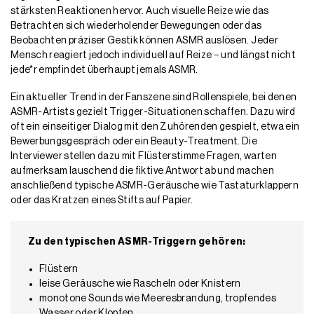
stärksten Reaktionen hervor. Auch visuelle Reize wie das
Betrachten sich wiederholender Bewegungen oder das
Beobachten präziser Gestik können ASMR auslösen. Jeder
Mensch reagiert jedoch individuell auf Reize − und längst nicht
jede*r empfindet überhaupt jemals ASMR.
Ein aktueller Trend in der Fanszene sind Rollenspiele, bei denen
ASMR-Artists gezielt Trigger-Situationen schaffen. Dazu wird
oft ein einseitiger Dialog mit den Zuhörenden gespielt, etwa ein
Bewerbungsgespräch oder ein Beauty-Treatment. Die
Interviewer stellen dazu mit Flüsterstimme Fragen, warten
aufmerksam lauschend die fiktive Antwort ab und machen
anschließend typische ASMR-Geräusche wie Tastaturklappern
oder das Kratzen eines Stifts auf Papier.
Zu den typischen ASMR-Triggern gehören:
Flüstern
leise Geräusche wie Rascheln oder Knistern
monotone Sounds wie Meeresbrandung, tropfendes
Wasser oder Klopfen