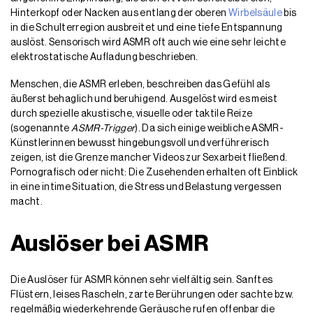
Hinterkopf oder Nacken aus entlang der oberen
Wirbelsäule
bis
in die Schulterregion ausbreitet und eine tiefe Entspannung
auslöst. Sensorisch wird ASMR oft auch wie eine sehr leichte
elektrostatische Aufladung beschrieben.
Menschen, die ASMR erleben, beschreiben das Gefühl als
äußerst behaglich und beruhigend. Ausgelöst wird es meist
durch spezielle akustische, visuelle oder taktile Reize
(sogenannte
ASMR-Trigger
). Da sich einige weibliche ASMR-
Künstlerinnen bewusst hingebungsvoll und verführerisch
zeigen, ist die Grenze mancher Videos zur Sexarbeit fließend.
Pornografisch oder nicht: Die Zusehenden erhalten oft Einblick
in eine intime Situation, die Stress und Belastung vergessen
macht.
Auslöser bei ASMR
Die Auslöser für ASMR können sehr vielfältig sein. Sanftes
Flüstern, leises Rascheln, zarte Berührungen oder sachte bzw.
regelmäßig wiederkehrende Geräusche rufen offenbar die