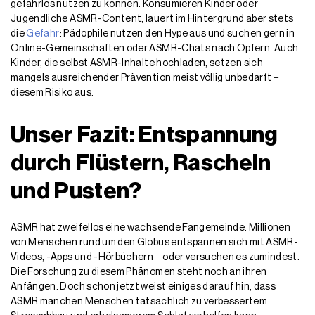
gefahrlos nutzen zu können. Konsumieren Kinder oder
Jugendliche ASMR-Content, lauert im Hintergrund aber stets
die
Gefahr
: Pädophile nutzen den Hype aus und suchen gern in
Online-Gemeinschaften oder ASMR-Chats nach Opfern. Auch
Kinder, die selbst ASMR-Inhalte hochladen, setzen sich −
mangels ausreichender Prävention meist völlig unbedarft −
diesem Risiko aus.
Unser Fazit: Entspannung
durch Flüstern, Rascheln
und Pusten?
ASMR hat zweifellos eine wachsende Fangemeinde. Millionen
von Menschen rund um den Globus entspannen sich mit ASMR-
Videos, -Apps und -Hörbüchern − oder versuchen es zumindest.
Die Forschung zu diesem Phänomen steht noch an ihren
Anfängen. Doch schon jetzt weist einiges darauf hin, dass
ASMR manchen Menschen tatsächlich zu verbessertem