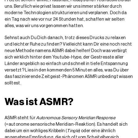
Freizeit schon Familie, Haushalt, Hobbys und Freundeskreis auf
uns. Beruflich wie privat lassen wir uns immer stärker durch
moderne Technologien strukturieren und verplanen. Doch da
ein Tag nach wie vor nur 24 Stunden hat, schaffen wir selten
alles, was wir uns vorgenommen hatten.
Sehnst auch Du Dich danach, trotz dieses Drucks zu relaxen
und leichter Ruhe zu finden? Vielleicht kann Dir eine noch recht
neue Methode namens ASMR dabei helfen! Doch was verbirgt
sich wirklich hinter dem Youtube-Hype, der Gestresste aller
Länder angeblich so einfach und schnell in tiefe Entspannung
versetzt? Lies in den kommenden 5 Minuten alles, was Du über
das faszinierende Zeitgeist-Phänomen ASMR unbedingt wissen
solltest.
Was ist ASMR?
ASMR steht für
Autonomous Sensory Meridian Response
(=autonome sensorische Meridian-Reaktion). Es handelt sich
dabei um ein wohliges Kribbeln (
Tingle
) oder eine ähnlich
angenehme Empfindung, die sich oft vom Scheitelbereich,