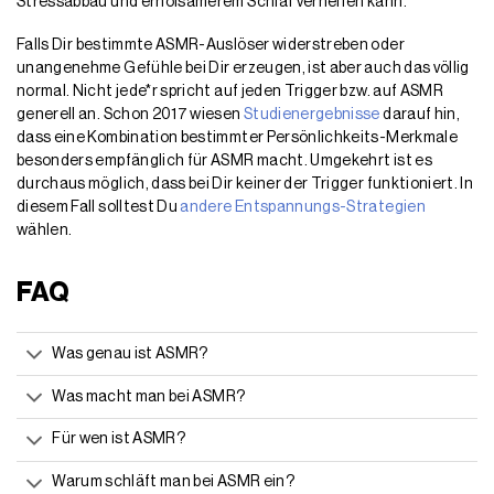
Stressabbau und erholsamerem Schlaf verhelfen kann.
Falls Dir bestimmte ASMR-Auslöser widerstreben oder
unangenehme Gefühle bei Dir erzeugen, ist aber auch das völlig
normal. Nicht jede*r spricht auf jeden Trigger bzw. auf ASMR
generell an. Schon 2017 wiesen
Studienergebnisse
darauf hin,
dass eine Kombination bestimmter Persönlichkeits-Merkmale
besonders empfänglich für ASMR macht. Umgekehrt ist es
durchaus möglich, dass bei Dir keiner der Trigger funktioniert. In
diesem Fall solltest Du
andere Entspannungs-Strategien
wählen.
FAQ
Was genau ist ASMR?
Was macht man bei ASMR?
Für wen ist ASMR?
Warum schläft man bei ASMR ein?