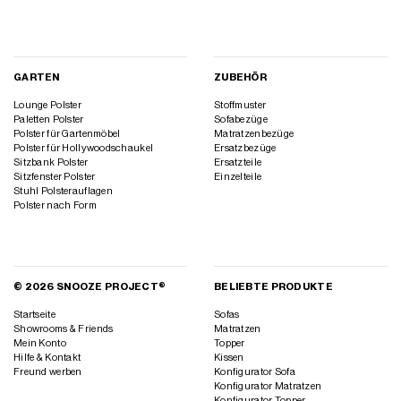
GARTEN
ZUBEHÖR
Lounge Polster
Stoffmuster
Paletten Polster
Sofabezüge
Polster für Gartenmöbel
Matratzenbezüge
Polster für Hollywoodschaukel
Ersatzbezüge
Sitzbank Polster
Ersatzteile
Sitzfenster Polster
Einzelteile
Stuhl Polsterauflagen
Polster nach Form
© 2026 SNOOZE PROJECT®
BELIEBTE PRODUKTE
Startseite
Sofas
Showrooms & Friends
Matratzen
Mein Konto
Topper
Hilfe & Kontakt
Kissen
Freund werben
Konfigurator Sofa
Konfigurator Matratzen
Konfigurator Topper