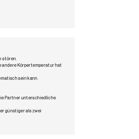
 stören.
ne andere Körpertemperatur hat
ematisch sein kann.
ie Partner unterschiedliche
r günstiger als zwei