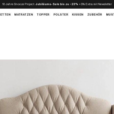
10 Jahre Snooze Project:
Jubiläums-Sale bis zu −23%
+5% Extra mit Newsletter
BETTEN
MATRATZEN
TOPPER
POLSTER
KISSEN
ZUBEHÖR
MUS