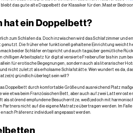
bleibt das gute alte Doppelbett der Klassiker für den ‚Master Bedroom
 hat ein Doppelbett?
atürlich zum Schlafen da. Doch inzwischen wird das Schlafzimmer und
t genutzt. Die früher eher funktionell gehaltene Einrichtung weicht
hmack beider Schläfer entspricht und auch tagsüber gemütliche Rüc
hilligen Arbeitsplatz für digital versierte Freiberufler bis hin zum 
allein für erotische Begegnungen, sondern auch als literarischer Hot
d nicht zuletzt als erholsame Schlafstätte. Wen wundert es da, das
ze(n) gründlich überlegt sein will?
 das Doppelbett durch komfortable Größe und ausreichend Platz maßge
 wie etwa beim Französischen Bett, aber auch auf zwei Lattenroste 
oft als störend empfundene Besucherritze, weiß jedoch mit harmonis
 Partners nicht auf die eigene Matratze übertragen werden. Im Falle
e nach Präferenz individuell angepasst werden.
elbetten