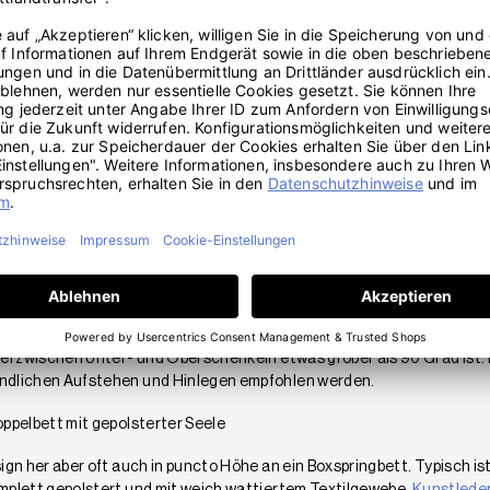
le aufrollbare Futonmatratze für den westlichen Geschmack häufig ni
ettgestell besonders bei jungen Schläfern beliebt. Auch
Futonbette
gt. Älteren Ruhesuchenden mit Rückenproblemen könnte hingegen die
n
Betten
meist wohler.
betten samt Komforthöhe
pringbetten
, die sich aufgrund ihrer komfortablen Höhe nicht nur für
oße Hype ist wie so oft aus den USA nach Europa gekommen. Dank me
 im US-Original ohne Lattenrost daherkommt – durch hohe Luftzirkul
n Doppelbett sind der integrierte Bettunterbau und die ‚Federn in der
ng bildet als unterste von drei Schichten das Herzstück jedes Boxspri
dem alles krönenden
Topper
für das charakteristische Liegegefühl.
nigen Modellen in die Matratze integriert – bei anderen wird er separat 
Komforthöhe spricht man übrigens, wenn Du auf dem Bettrand sitzend
el zwischen Unter- und Oberschenkeln etwas größer als 90 Grad ist. 
ndlichen Aufstehen und Hinlegen empfohlen werden.
ppelbett mit gepolsterter Seele
ign her aber oft auch in puncto Höhe an ein Boxspringbett. Typisch is