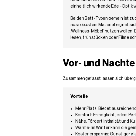
auch Außenseiten und Fußteil ko
einheitlich wirkende Edel-Optik
Beiden Bett-Typen gemein ist zu
aus robustem Material eignet sich
‚Wellness-Möbel‘ nutzen wollen.
lesen, frühstücken oder Filme s
Vor- und Nachte
Zusammengefasst lassen sich übergeo
Vorteile
Mehr Platz: Bietet ausreichend
Komfort: Ermöglicht jedem Pa
Nähe: Fördert Intimität und 
Wärme: Im Winter kann die g
Kostenersparnis: Günstiger al