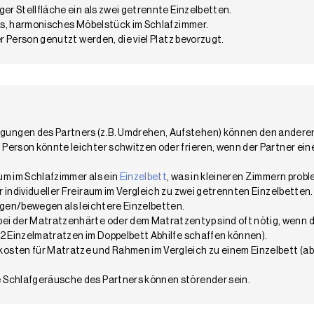
ger Stellfläche ein als zwei getrennte Einzelbetten.
les, harmonisches Möbelstück im Schlafzimmer.
er Person genutzt werden, die viel Platz bevorzugt.
ngen des Partners (z.B. Umdrehen, Aufstehen) können den anderen
Person könnte leichter schwitzen oder frieren, wenn der Partner ei
um im Schlafzimmer als ein
Einzelbett
, was in kleineren Zimmern probl
 individueller Freiraum im Vergleich zu zwei getrennten Einzelbetten.
igen/bewegen als leichtere Einzelbetten.
i der Matratzenhärte oder dem Matratzentyp sind oft nötig, wenn d
 2 Einzelmatratzen im Doppelbett Abhilfe schaffen können).
sten für Matratze und Rahmen im Vergleich zu einem Einzelbett (abe
 Schlafgeräusche des Partners können störender sein.