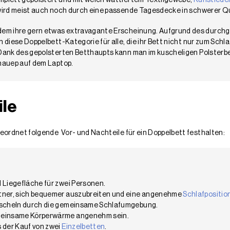
mplett gepolstert und mit weich wattiertem Textilgewebe,
Kunstlede
 wird meist auch noch durch eine passende Tagesdecke in schwerer Qu
dem ihre gern etwas extravagante Erscheinung. Aufgrund des durchg
 diese Doppelbett-Kategorie für alle, die ihr Bett nicht nur zum Schl
 Dank des gepolsterten Betthaupts kann man im kuscheligen Polsterbe
chauep auf dem Laptop.
ile
rdnet folgende Vor- und Nachteile für ein Doppelbett festhalten:
 Liegefläche für zwei Personen.
rtner, sich bequemer auszubreiten und eine angenehme
Schlafpositio
Kuscheln durch die gemeinsame Schlafumgebung.
emeinsame Körperwärme angenehm sein.
s der Kauf von zwei
Einzelbetten
.