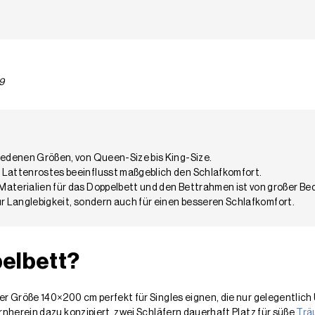
9
hiedenen Größen, von Queen-Size bis King-Size.
 Lattenrostes beeinflusst maßgeblich den Schlafkomfort.
Materialien für das Doppelbett und den Bettrahmen ist von großer B
ür Langlebigkeit, sondern auch für einen besseren Schlafkomfort.
pelbett?
er Größe 140×200 cm perfekt für Singles eignen, die nur gelegentl
nherein dazu konzipiert, zwei Schläfern dauerhaft Platz für süße
Trä