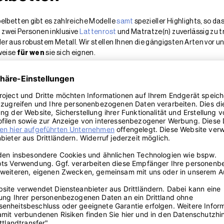
elbetten gibt es zahlreiche Modelle
samt
spezieller Highlights, so d
n zwei Personen inklusive
Lattenrost
und Matratze(n) zuverlässig zu t
er aus robustem Metall. Wir stellen Ihnen die gängigsten Arten vor u
weise
für wen
sie sich eignen.
nter den Doppelbetten
lle, langlebige Doppelbett. Doppelbetten aus
Massivholz
basieren auf
ieser Bettentyp war früher die absolute Nummer 1, sobald es um den K
.
ianten des Massivholz-Doppelbetts. So können sich ordnungsliebende S
tem, leicht zugänglichem Bettkasten entscheiden. Ein weiteres Plus
en Wohnstilen harmonieren. Mit detailverliebten Mustern, kunstvollen 
kommen hauptsächlich antike Doppelbetten aus Massivholz daher.
t mit dem fernöstlichen Zauber
japanischen Klarheit ist elegant und zeitlos. Fans von bodennahem Sch