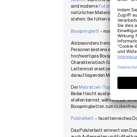
Kosten
. Während die traditionel
sind moderne
Futonbetten
samt B
natürlichen Materialien geferti
stehen: Sie fühlen sich in höhere
Boxspringbett
– moderne Doppel
Als besonders trendy gelten
Boxs
Personen bestens eignen. Der gr
hochwertiges Boxspringbett – das
Charakteristisch für diese Art vo
Lattenrost ersetzen. Das Boxspri
darauf liegenden Matratze und 
Der
Matratzen-Topper
ist bei ei
Bedarf leicht austauschen. Von 
stellen kannst, während der Wink
Boxspringbetten zum rückenfreu
Polsterbett
– facettenreiches Do
Das Polsterbett erinnert vom Des