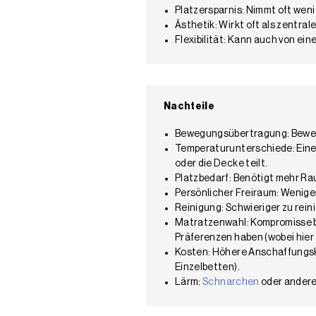
Platzersparnis: Nimmt oft weni
Ästhetik: Wirkt oft als zentra
Flexibilität: Kann auch von ein
Nachteile
Bewegungsübertragung: Bewegu
Temperaturunterschiede: Eine 
oder die Decke teilt.
Platzbedarf: Benötigt mehr Ra
Persönlicher Freiraum: Weniger
Reinigung: Schwieriger zu rein
Matratzenwahl: Kompromisse be
Präferenzen haben (wobei hier
Kosten: Höhere Anschaffungsko
Einzelbetten).
Lärm:
Schnarchen
oder andere