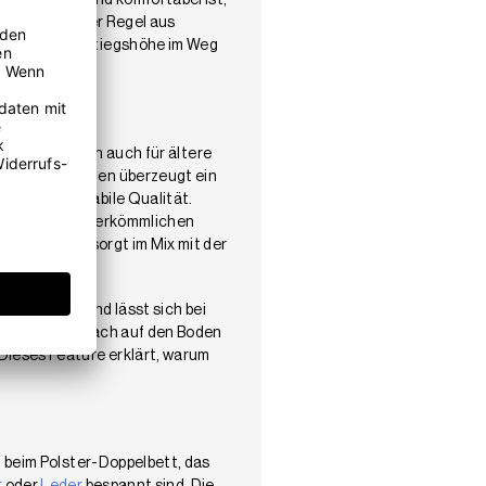
cht ausreichend komfortabel ist,
n
werden in der Regel aus
 niedrige Einstiegshöhe im Weg
 junge, sondern auch für ältere
hrerer Schichten überzeugt ein
ation und stabile Qualität.
 Box‘, die den herkömmlichen
ngbetts und sorgt im Mix mit der
mitgeliefert und lässt sich bei
 beide Füße flach auf den Boden
Dieses Feature erklärt, warum
t beim Polster-Doppelbett, das