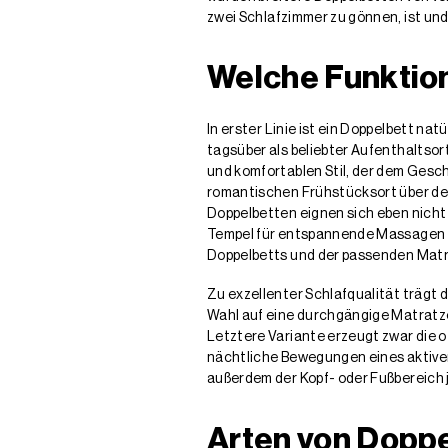
zwei Schlafzimmer zu gönnen, ist und 
Welche Funktion
In erster Linie ist ein Doppelbett n
tagsüber als beliebter Aufenthaltsor
und komfortablen Stil, der dem Gesc
romantischen Frühstücksort über den c
Doppelbetten eignen sich eben nicht 
Tempel für entspannende Massagen un
Doppelbetts und der passenden Matrat
Zu exzellenter Schlafqualität trägt
Wahl auf eine durchgängige Matratze
Letztere Variante erzeugt zwar die 
nächtliche Bewegungen eines aktiven
außerdem der Kopf- oder Fußbereich j
Arten von Dopp