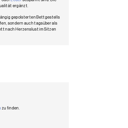
r
oder
Leder
bespannt sind. Die
alität ergänzt.
ängig gepolsterten Bettgestells
afen, sondern auch tagsüber als
tt nach Herzenslust im Sitzen
n
zu finden.