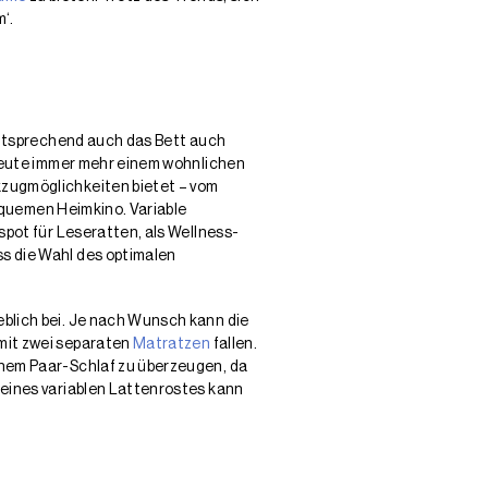
‘.
 entsprechend auch das Bett auch
 heute immer mehr einem wohnlichen
kzugmöglichkeiten bietet – vom
bequemen Heimkino. Variable
spot für Leseratten, als Wellness-
s die Wahl des optimalen
blich bei. Je nach Wunsch kann die
mit zwei separaten
Matratzen
fallen.
chem Paar-Schlaf zu überzeugen, da
 eines variablen Lattenrostes kann