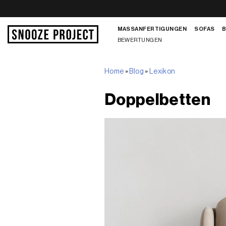
Zum
Inhalt
MASSANFERTIGUNGEN
SOFAS
springen
BEWERTUNGEN
Home
»
Blog
»
Lexikon
Doppelbetten