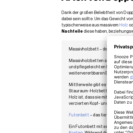
Dank der großen Beliebtheit von Dopp
dabei sein sollte. Um das Gewicht vo
typischerweise aus massivem
Holz
od
Nachteile
diese haben, beziehungs
Massivholzbett – der Klassiker u
Massivholzbetten sind traditione
und pflegeleichten Materialien. D
weitervererbbaren Ehebetts ging
Mittlerweile gibt es weitere Var
Stauraum-Holzbett mit integrier
Holz ist, dass sie mit zahlreich
verzierten Kopf- und Fußteilen 
Futonbett
– das tiefe Doppelbet
Ein Futonbett mit seiner typisch 