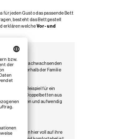
ass für jeden Gusto das passende Bett
ragen, besteht das Bettgestell
nd erklären welche
Vor- und
 natürlichen, nachwachsenden
auf eines innerhalb der Familie
chläfer zum Beispiel für ein
 von massiven Doppelbetten aus
Intarsienarbeiten und aufwendig
lafen kommen hier voll auf ihre