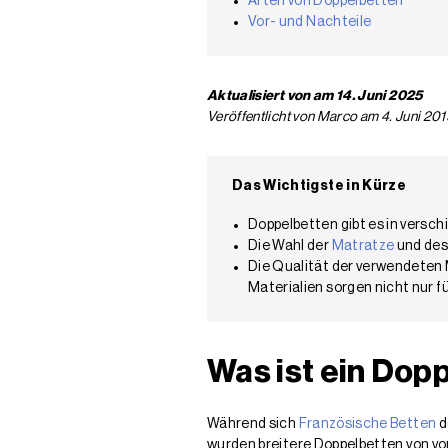
Arten von Doppelbetten
Vor- und Nachteile
Aktualisiert von am 14. Juni 2025
Veröffentlicht von Marco am 4. Juni 201
Das Wichtigste in Kürze
Doppelbetten gibt es in versc
Die Wahl der
Matratze
und des
Die Qualität der verwendeten 
Materialien sorgen nicht nur f
Was ist ein Dop
Während sich
Französische Betten
d
wurden breitere Doppelbetten von vor