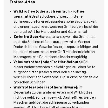
Frottee-Arten
Walkfrottee (oder auch einfach Frottier
genannt):
Besitzt lockere, ungeschnittene
Schlingen, die für eine besonders hohe Saugfähigkeit
und einen flauschigen, weichen Griff sorgen. Es ist die
gängigste Art für Handtücher und Bademäntel.
Zwirnfrottee:
Hier bestehen sowohl die Grund- als
auch die Schlingenfäden aus gezwirnten Garnen.
Dadurch ist das Gewebe fester, strapazierfähiger und
hat einen etwas robusteren Griff mit einem leichten
Massageeffekt. Es ist ebenfalls sehr saugfähig.
Veloursfrottee (oder Frottier-Velours):
Bei
dieser Variante werden die Schlingen auf einer Seite
aufgeschnitten (rasiert), wodurch eine samtig-
weiche Oberfläche entsteht. Die Rückseite behält die
typischen Schlingen.
Wirkfrottee (oder Frottierwirkware):
Im
Gegensatz zu den anderen Arten wird Wirkfrottee
nicht gewebt, sondern gewirkt. Das heißt, es werden
Maschen gebildet, die schlingenartig verbunden
werden. Wirkfrottee ist oft etwas leichter und