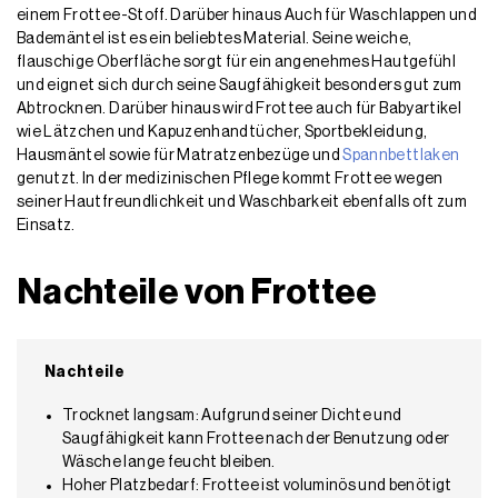
einem Frottee-Stoff. Darüber hinaus Auch für Waschlappen und
Bademäntel ist es ein beliebtes Material. Seine weiche,
flauschige Oberfläche sorgt für ein angenehmes Hautgefühl
und eignet sich durch seine Saugfähigkeit besonders gut zum
Abtrocknen. Darüber hinaus wird Frottee auch für Babyartikel
wie Lätzchen und Kapuzenhandtücher, Sportbekleidung,
Hausmäntel sowie für Matratzenbezüge und
Spannbettlaken
genutzt. In der medizinischen Pflege kommt Frottee wegen
seiner Hautfreundlichkeit und Waschbarkeit ebenfalls oft zum
Einsatz.
Nachteile von Frottee
Nachteile
Trocknet langsam: Aufgrund seiner Dichte und
Saugfähigkeit kann Frottee nach der Benutzung oder
Wäsche lange feucht bleiben.
Hoher Platzbedarf: Frottee ist voluminös und benötigt