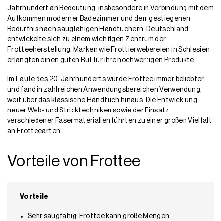
Jahrhundert an Bedeutung, insbesondere in Verbindung mit dem
Aufkommen moderner Badezimmer und dem gestiegenen
Bedürfnis nach saugfähigen Handtüchern. Deutschland
entwickelte sich zu einem wichtigen Zentrum der
Frotteeherstellung. Marken wie Frottierwebereien in Schlesien
erlangten einen guten Ruf für ihre hochwertigen Produkte.
Im Laufe des 20. Jahrhunderts wurde Frottee immer beliebter
und fand in zahlreichen Anwendungsbereichen Verwendung,
weit über das klassische Handtuch hinaus. Die Entwicklung
neuer Web- und Stricktechniken sowie der Einsatz
verschiedener Fasermaterialien führten zu einer großen Vielfalt
an Frotteearten.
Vorteile von Frottee
Vorteile
Sehr saugfähig: Frottee kann große Mengen