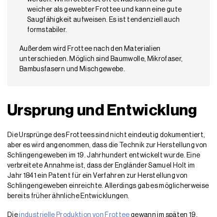
weicher als gewebter Frottee und kann eine gute
Saugfähigkeit aufweisen. Es ist tendenziell auch
formstabiler.
Außerdem wird Frottee nach den Materialien
unterschieden. Möglich sind Baumwolle, Mikrofaser,
Bambusfasern und Mischgewebe.
Ursprung und Entwicklung
Die Ursprünge des Frottees sind nicht eindeutig dokumentiert,
aber es wird angenommen, dass die Technik zur Herstellung von
Schlingengeweben im 19. Jahrhundert entwickelt wurde. Eine
verbreitete Annahme ist, dass der Engländer Samuel Holt im
Jahr 1841 ein Patent für ein Verfahren zur Herstellung von
Schlingengeweben einreichte. Allerdings gab es möglicherweise
bereits früher ähnliche Entwicklungen.
Die
industrielle Produktion von Frottee
gewann im späten 19.