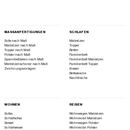
MASSANFERTIGUNGEN
SCHLAFEN
Sofa nach Maß
Matratzen
Matratzen nach Maß
Topper
Topper nach Maß
Betten
Polster nach Maß
Familienbett
Spannbettlaken nach Maß
Familienbett Matratzen
Matratzenschoner nach Maß
Familienbett Topper
Zeichnungsvorlagen
Kissen
Bettwäsche
Nachttische
WOHNEN
REISEN
Sofas
Wohnwagen Matratzen
Schlafsofas
Wohnmobil Matratzen
Sessel
Wohnwagen Polster
Schlafsessel
Wohnmobil Polster