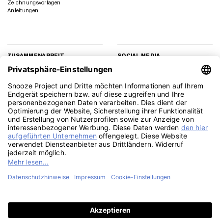
Zeichnungsvorlagen
Anleitungen
ZUSAMMENARBEIT
SOCIAL MEDIA
Geschäftskunden
Instagram
Kooperation
Facebook
Presse
TikTok
Affiliate Marketing
YouTube
Pinterest
LinkedIn
PayPal
Visa
MasterCard
Klarna
Sepa
Sofort
Rechu
Amazon
American
Apple
Google
GiroPay
Eps
Bank
Express
Pay
Pay
Transfe
Credit
Stripe