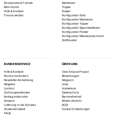
Showrooms & Friends
Matratzen
Mein Konto
Topper
Hilfe & Kontakt
Kissen
Freund werben
Konfigurator Sofa
Konfigurator Matratzen
Konfigurator Topper
Konfigurator Spannbettlaken
Konfigurator Polster
Konfigurator Matratzenschoner
Stoffmuster
KUNDENSERVICE
ÜBER UNS
Hilfe & Kontakt
Über Snooze Project
Rückruf anfordern
Bewertungen
Newsletter Anmeldung
Magazin
Ratgeber
Jobs
Lexikon
Impressum
Zahlungsmethoden
Datenschutz
Vertrag widerrufen
Barrierefreiheit
Versand
Widerrufsrecht
Lieferung in die Schweiz
AGB
Studentenrabatt
Cookie Einstellungen
FAQs