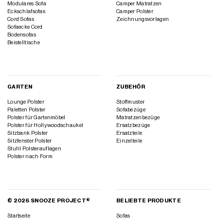
Modulares Sofa
Camper Matratzen
Eckschlafsofas
Camper Polster
Cord Sofas
Zeichnungsvorlagen
Sofaecke Cord
Bodensofas
Beistelltische
GARTEN
ZUBEHÖR
Lounge Polster
Stoffmuster
Paletten Polster
Sofabezüge
Polster für Gartenmöbel
Matratzenbezüge
Polster für Hollywoodschaukel
Ersatzbezüge
Sitzbank Polster
Ersatzteile
Sitzfenster Polster
Einzelteile
Stuhl Polsterauflagen
Polster nach Form
© 2026 SNOOZE PROJECT®
BELIEBTE PRODUKTE
Startseite
Sofas