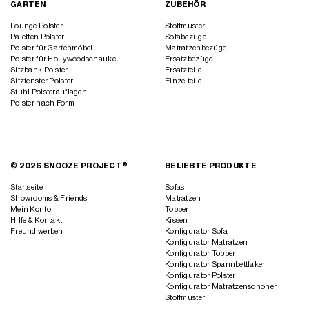
GARTEN
ZUBEHÖR
Lounge Polster
Stoffmuster
Paletten Polster
Sofabezüge
Polster für Gartenmöbel
Matratzenbezüge
Polster für Hollywoodschaukel
Ersatzbezüge
Sitzbank Polster
Ersatzteile
Sitzfenster Polster
Einzelteile
Stuhl Polsterauflagen
Polster nach Form
© 2026 SNOOZE PROJECT®
BELIEBTE PRODUKTE
Startseite
Sofas
Showrooms & Friends
Matratzen
Mein Konto
Topper
Hilfe & Kontakt
Kissen
Freund werben
Konfigurator Sofa
Konfigurator Matratzen
Konfigurator Topper
Konfigurator Spannbettlaken
Konfigurator Polster
Konfigurator Matratzenschoner
Stoffmuster