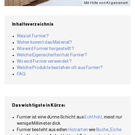
Mit Hilfe von KI generiert.
Inhaltsverzeichnis
Was ist Furnier?
Woher kommt das Material?
Wie wird Furnier hergestellt?
Welche Eigenschaften hat Furnier?
Wo wird Furnier verwendet?
Welche Produkte bestehen oft aus Furnier?
FAQ
Das wichtigste in Kürze:
Furnier ist eine dünne Schicht aus
Echtholz
, meist nur
wenige Millimeter dick.
Furnier besteht aus edlen
Holzarten
wie
Buche
,
Eiche