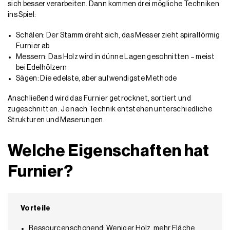
sich besser verarbeiten. Dann kommen drei mögliche Techniken
ins Spiel:
Schälen: Der Stamm dreht sich, das Messer zieht spiralförmig
Furnier ab
Messern: Das Holz wird in dünne Lagen geschnitten – meist
bei Edelhölzern
Sägen: Die edelste, aber aufwendigste Methode
Anschließend wird das Furnier getrocknet, sortiert und
zugeschnitten. Je nach Technik entstehen unterschiedliche
Strukturen und Maserungen.
Welche Eigenschaften hat
Furnier?
Vorteile
Ressourcenschonend: Weniger Holz, mehr Fläche