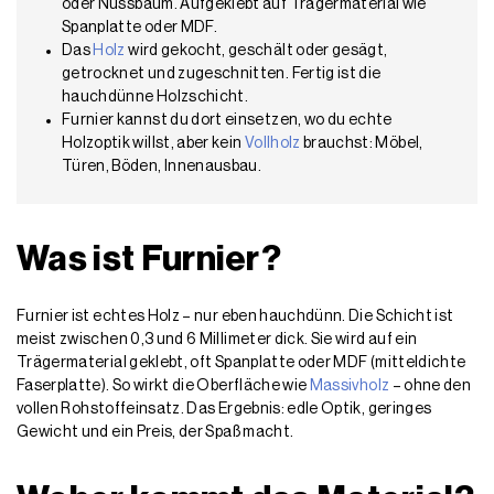
oder Nussbaum. Aufgeklebt auf Trägermaterial wie
Spanplatte oder MDF.
Das
Holz
wird gekocht, geschält oder gesägt,
getrocknet und zugeschnitten. Fertig ist die
hauchdünne Holzschicht.
Furnier kannst du dort einsetzen, wo du echte
Holzoptik willst, aber kein
Vollholz
brauchst: Möbel,
Türen, Böden, Innenausbau.
Was ist Furnier?
Furnier ist echtes Holz – nur eben hauchdünn. Die Schicht ist
meist zwischen 0,3 und 6 Millimeter dick. Sie wird auf ein
Trägermaterial geklebt, oft Spanplatte oder MDF (mitteldichte
Faserplatte). So wirkt die Oberfläche wie
Massivholz
– ohne den
vollen Rohstoffeinsatz. Das Ergebnis: edle Optik, geringes
Gewicht und ein Preis, der Spaß macht.