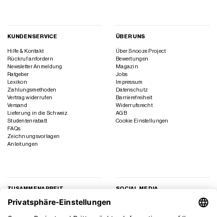
KUNDENSERVICE
ÜBER UNS
Hilfe & Kontakt
Über Snooze Project
Rückruf anfordern
Bewertungen
Newsletter Anmeldung
Magazin
Ratgeber
Jobs
Lexikon
Impressum
Zahlungsmethoden
Datenschutz
Vertrag widerrufen
Barrierefreiheit
Versand
Widerrufsrecht
Lieferung in die Schweiz
AGB
Studentenrabatt
Cookie Einstellungen
FAQs
Zeichnungsvorlagen
Anleitungen
ZUSAMMENARBEIT
SOCIAL MEDIA
Geschäftskunden
Instagram
Kooperation
Facebook