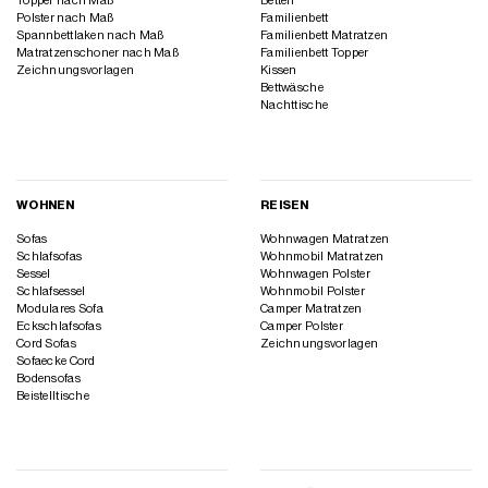
Topper nach Maß
Betten
Polster nach Maß
Familienbett
Spannbettlaken nach Maß
Familienbett Matratzen
Matratzenschoner nach Maß
Familienbett Topper
Zeichnungsvorlagen
Kissen
Bettwäsche
Nachttische
WOHNEN
REISEN
Sofas
Wohnwagen Matratzen
Schlafsofas
Wohnmobil Matratzen
Sessel
Wohnwagen Polster
Schlafsessel
Wohnmobil Polster
Modulares Sofa
Camper Matratzen
Eckschlafsofas
Camper Polster
Cord Sofas
Zeichnungsvorlagen
Sofaecke Cord
Bodensofas
Beistelltische