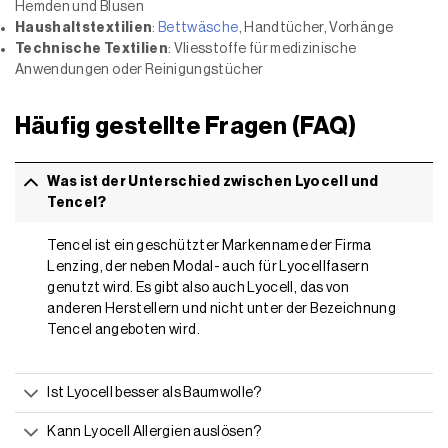
Hemden und Blusen
Haushaltstextilien
:
Bettwäsche
, Handtücher, Vorhänge
Technische Textilien
: Vliesstoffe für medizinische
Anwendungen oder Reinigungstücher
Häufig gestellte Fragen (FAQ)
Was ist der Unterschied zwischen Lyocell und
Tencel?
Tencel ist ein geschützter Markenname der Firma
Lenzing, der neben Modal- auch für Lyocellfasern
genutzt wird. Es gibt also auch Lyocell, das von
anderen Herstellern und nicht unter der Bezeichnung
Tencel angeboten wird.
Ist Lyocell besser als Baumwolle?
Kann Lyocell Allergien auslösen?