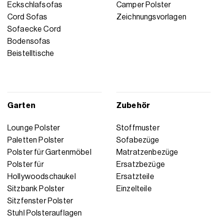
Eckschlafsofas
Camper Polster
Cord Sofas
Zeichnungsvorlagen
Sofaecke Cord
Bodensofas
Beistelltische
Garten
Zubehör
Lounge Polster
Stoffmuster
Paletten Polster
Sofabezüge
Polster für Gartenmöbel
Matratzenbezüge
Polster für
Ersatzbezüge
Hollywoodschaukel
Ersatzteile
Sitzbank Polster
Einzelteile
Sitzfenster Polster
Stuhl Polsterauflagen