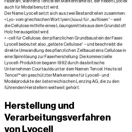
Faserart, während Tencel ein Markenname ist, der neben Lyocell
auch für Modal benutzt wird.
Der Name Lyocell setzt sich aus zwei Bestandteilen zusammen:
• Lyo- vom griechischen Wort lyein (λύειν) für „auflösen“ − weil
die Cellulose mithilfe eines Lösungsmittels aus dem Grundstoff
Holz herausgelöst wird.
• -cell für Cellulose, den pflanzlichen Grundbaustein der Faser.
Lyocell bedeutet also „gelöste Cellulose“ − und beschreibt die
direkte Umwandlung des pflanzlichen Zellbausteins Cellulose in
eine Spinnlösung zur Faserherstellung. Die kommerzielle
Lyocell-Produktion begann 1992 durch das britische
Unternehmen Courtaulds unter dem Namen Tencel. Heute ist
Tencel™ ein geschützter Markenname für Lyocell- und
Modalprodukte der österreichischen Lenzing AG, die zu den
führenden Herstellern weltweit gehört.
Herstellung und
Verarbeitungsverfahren
von Lyocell