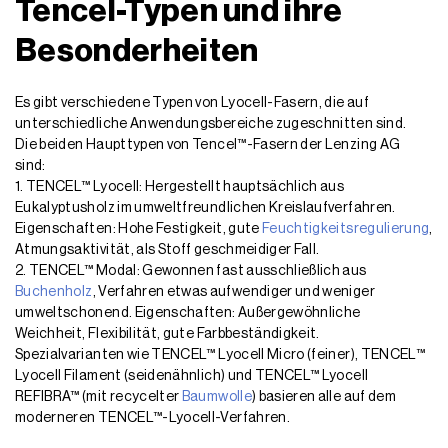
Tencel-Typen und ihre
Besonderheiten
Es gibt verschiedene Typen von Lyocell-Fasern, die auf
unterschiedliche Anwendungsbereiche zugeschnitten sind.
Die beiden Haupttypen von Tencel™-Fasern der Lenzing AG
sind:
1. TENCEL™ Lyocell: Hergestellt hauptsächlich aus
Eukalyptusholz im umweltfreundlichen Kreislaufverfahren.
Eigenschaften: Hohe Festigkeit, gute
Feuchtigkeitsregulierung
,
Atmungsaktivität, als Stoff geschmeidiger Fall.
2. TENCEL™ Modal: Gewonnen fast ausschließlich aus
Buchenholz
, Verfahren etwas aufwendiger und weniger
umweltschonend. Eigenschaften: Außergewöhnliche
Weichheit, Flexibilität, gute Farbbeständigkeit.
Spezialvarianten wie TENCEL™ Lyocell Micro (feiner), TENCEL™
Lyocell Filament (seidenähnlich) und TENCEL™ Lyocell
REFIBRA™ (mit recycelter
Baumwolle
) basieren alle auf dem
moderneren TENCEL™-Lyocell-Verfahren.