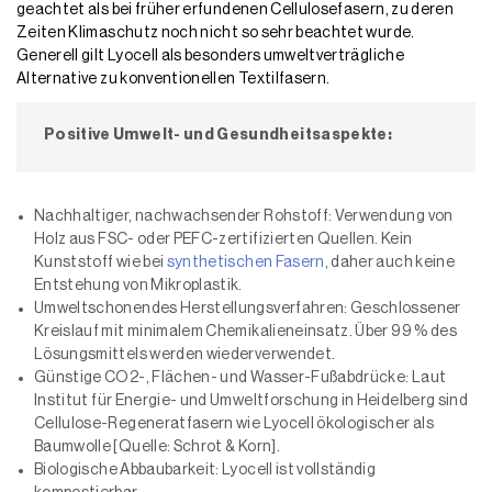
geachtet als bei früher erfundenen Cellulosefasern, zu deren
Zeiten Klimaschutz noch nicht so sehr beachtet wurde.
Generell gilt Lyocell als besonders umweltverträgliche
Alternative zu konventionellen Textilfasern.
Positive Umwelt- und Gesundheitsaspekte:
Nachhaltiger, nachwachsender Rohstoff: Verwendung von
Holz aus FSC- oder PEFC-zertifizierten Quellen. Kein
Kunststoff wie bei
synthetischen Fasern
, daher auch keine
Entstehung von Mikroplastik.
Umweltschonendes Herstellungsverfahren: Geschlossener
Kreislauf mit minimalem Chemikalieneinsatz. Über 99 % des
Lösungsmittels werden wiederverwendet.
Günstige CO2-, Flächen- und Wasser-Fußabdrücke: Laut
Institut für Energie- und Umweltforschung in Heidelberg sind
Cellulose-Regeneratfasern wie Lyocell ökologischer als
Baumwolle [Quelle: Schrot & Korn].
Biologische Abbaubarkeit: Lyocell ist vollständig