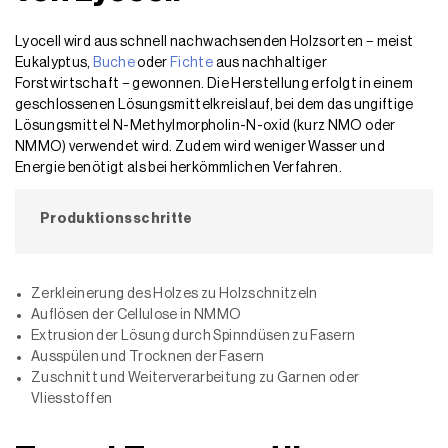
Lyocell wird aus schnell nachwachsenden Holzsorten − meist
Eukalyptus,
Buche
oder
Fichte
aus nachhaltiger
Forstwirtschaft − gewonnen. Die Herstellung erfolgt in einem
geschlossenen Lösungsmittelkreislauf, bei dem das ungiftige
Lösungsmittel N-Methylmorpholin-N-oxid (kurz NMO oder
NMMO) verwendet wird. Zudem wird weniger Wasser und
Energie benötigt als bei herkömmlichen Verfahren.
Produktionsschritte
Zerkleinerung des Holzes zu Holzschnitzeln
Auflösen der Cellulose in NMMO
Extrusion der Lösung durch Spinndüsen zu Fasern
Ausspülen und Trocknen der Fasern
Zuschnitt und Weiterverarbeitung zu Garnen oder
Vliesstoffen