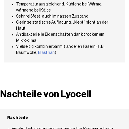
Temperaturausgleichend: Kühlend bei Wärme,
wärmend bei Kälte
Sehr reißfest, auch im nassen Zustand
Geringe statische Aufladung, „klebt“ nicht an der
Haut
Antibakterielle Eigenschaften dank trockenem
Mikroklima
Vielseitig kombinierbar mit anderen Fasern (z. B.
Baumwolle,
Elasthan
)
Nachteile von Lyocell
Nachteile
Empfindlich gegenüber mechanischer Beanspruchung