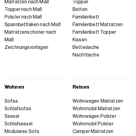
Matratzen nach Maß
Topper
Topper nach Maß
Betten
Polster nach Maß
Familienbett
Spannbettlaken nach Maß
Familienbett Matratzen
Matratzenschoner nach
Familienbett Topper
Maß
Kissen
Zeichnungsvorlagen
Bettwäsche
Nachttische
Wohnen
Reisen
Sofas
Wohnwagen Matratzen
Schlafsofas
Wohnmobil Matratzen
Sessel
Wohnwagen Polster
Schlafsessel
Wohnmobil Polster
Modulares Sofa
Camper Matratzen