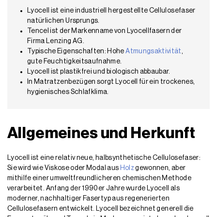
Lyocell ist eine industriell hergestellte Cellulosefaser
natürlichen Ursprungs.
Tencel ist der Markenname von Lyocellfasern der
Firma Lenzing AG.
Typische Eigenschaften: Hohe
Atmungsaktivität
,
gute Feuchtigkeitsaufnahme.
Lyocell ist plastikfrei und biologisch abbaubar.
In Matratzenbezügen sorgt Lyocell für ein trockenes,
hygienisches Schlafklima.
Allgemeines und Herkunft
Lyocell ist eine relativ neue, halbsynthetische Cellulosefaser:
Sie wird wie Viskose oder Modal aus
Holz
gewonnen, aber
mithilfe einer umweltfreundlicheren chemischen Methode
verarbeitet. Anfang der 1990er Jahre wurde Lyocell als
moderner, nachhaltiger Fasertyp aus regenerierten
Cellulosefasern entwickelt. Lyocell bezeichnet generell die