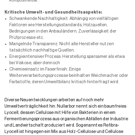
kompostierbar.
Kritische Umwelt- und Gesundheitsaspekte:
Schwankende Nachhaltigkeit: Abhängig von vielfältigen
Faktoren wie Herstellungsstandards, Holzquellen,
Bedingungen in den Anbauländern, Zuverlässigkeit der
Prüfprozesse etc.
Mangelnde Transparenz: Nicht alle Hersteller nutzen
tatsächlich nachhaltige Quellen.
Energieintensiver Prozess: Herstellung sparsamer als etwa
bei Viskose, aber dennoch
Chemieeinsatz im Faserfinish: Einige
Weiterverarbeitungsprozesse beinhalten Weichmacher oder
Farbstoffe, deren Umweltbilanz kritisch hinterfragt wird.
Diverse Neuentwicklungen arbeiten auf noch mehr
Umweltverträglichkeit hin. Nullarbor nennt sich ein baumfreies
Lyocell, dessen Cellulose mit Hilfe von Bakterien in einem
Fermentierungsprozess aus organischen Abfällen der Industrie
und Landwirtschaft produziert wird. Sogenanntes Refibra-
Lyocell ist hingegen ein Mix aus Holz-Cellulose und Cellulose