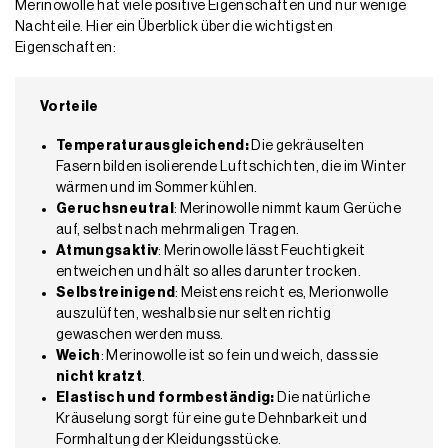
Merinowolle hat viele positive Eigenschaften und nur wenige
Nachteile. Hier ein Überblick über die wichtigsten
Eigenschaften:
Vorteile
Temperaturausgleichend:
Die gekräuselten
Fasern bilden isolierende Luftschichten, die im Winter
wärmen und im Sommer kühlen.
Geruchsneutral
: Merinowolle nimmt kaum Gerüche
auf, selbst nach mehrmaligen Tragen.
Atmungsaktiv
: Merinowolle lässt Feuchtigkeit
entweichen und hält so alles darunter trocken.
Selbstreinigend
: Meistens reicht es, Merionwolle
auszulüften, weshalb sie nur selten richtig
gewaschen werden muss.
Weich
: Merinowolle ist so fein und weich, dass sie
nicht kratzt
.
Elastisch und formbeständig:
Die natürliche
Kräuselung sorgt für eine gute Dehnbarkeit und
Formhaltung der Kleidungsstücke.