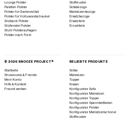
Lounge Polster
Stoffmuster
Paletten Polster
Sofabezüge
Polster für Gartenmöbel
Matratzenbezüge
Polster für Hollywoodschaukel
Ersatzbezüge
Sitzbank Polster
Ersatzteile
Sitzfenster Polster
Einzelteile
Stuhl Polsterauflagen
Polster nach Form
© 2026 SNOOZE PROJECT®
BELIEBTE PRODUKTE
Startseite
Sofas
Showrooms & Friends
Matratzen
Mein Konto
Topper
Hilfe & Kontakt
Kissen
Freund werben
Konfigurator Sofa
Konfigurator Matratzen
Konfigurator Topper
Konfigurator Spannbettlaken
Konfigurator Polster
Konfigurator Matratzenschoner
Stoffmuster