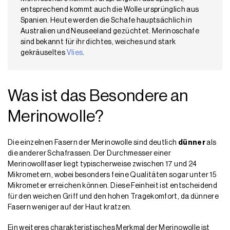
entsprechend kommt auch die Wolle ursprünglich aus
Spanien. Heute werden die Schafe hauptsächlich in
Australien und Neuseeland gezüchtet. Merinoschafe
sind bekannt für ihr dichtes, weiches und stark
gekräuseltes
Vlies
.
Was ist das Besondere an
Merinowolle?
Die einzelnen Fasern der Merinowolle sind deutlich
dünner
als
die anderer Schafrassen. Der Durchmesser einer
Merinowollfaser liegt typischerweise zwischen 17 und 24
Mikrometern, wobei besonders feine Qualitäten sogar unter 15
Mikrometer erreichen können. Diese Feinheit ist entscheidend
für den weichen Griff und den hohen Tragekomfort, da dünnere
Fasern weniger auf der Haut kratzen.
Ein weiteres charakteristisches Merkmal der Merinowolle ist