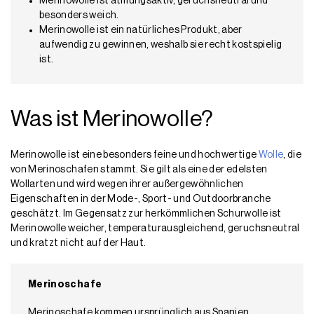
Merinowolle ist atmungsaktiv, geruchsneutral und
besonders weich.
Merinowolle ist ein natürliches Produkt, aber
aufwendig zu gewinnen, weshalb sie recht kostspielig
ist.
Was ist Merinowolle?
Merinowolle ist eine besonders feine und hochwertige
Wolle
, die
von Merinoschafen stammt. Sie gilt als eine der edelsten
Wollarten und wird wegen ihrer außergewöhnlichen
Eigenschaften in der Mode-, Sport- und Outdoorbranche
geschätzt. Im Gegensatz zur herkömmlichen Schurwolle ist
Merinowolle weicher, temperaturausgleichend, geruchsneutral
und kratzt nicht auf der Haut.
Merinoschafe
Merinoschafe kommen ursprünglich aus Spanien,