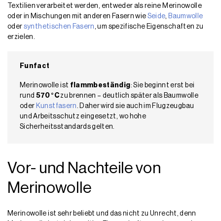
Textilien verarbeitet werden, entweder als reine Merinowolle
oder in Mischungen mit anderen Fasern wie
Seide
,
Baumwolle
oder
synthetischen Fasern
, um spezifische Eigenschaften zu
erzielen.
Funfact
Merinowolle ist
flammbeständig
: Sie beginnt erst bei
rund
570 °C
zu brennen – deutlich später als Baumwolle
oder
Kunstfasern
. Daher wird sie auch im Flugzeugbau
und Arbeitsschutz eingesetzt, wo hohe
Sicherheitsstandards gelten.
Vor- und Nachteile von
Merinowolle
Merinowolle ist sehr beliebt und das nicht zu Unrecht, denn