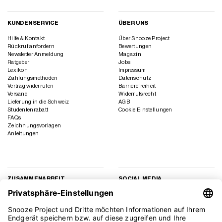
KUNDENSERVICE
ÜBER UNS
Hilfe & Kontakt
Über Snooze Project
Rückruf anfordern
Bewertungen
Newsletter Anmeldung
Magazin
Ratgeber
Jobs
Lexikon
Impressum
Zahlungsmethoden
Datenschutz
Vertrag widerrufen
Barrierefreiheit
Versand
Widerrufsrecht
Lieferung in die Schweiz
AGB
Studentenrabatt
Cookie Einstellungen
FAQs
Zeichnungsvorlagen
Anleitungen
ZUSAMMENARBEIT
SOCIAL MEDIA
Geschäftskunden
Instagram
Kooperation
Facebook
Presse
TikTok
Affiliate Marketing
YouTube