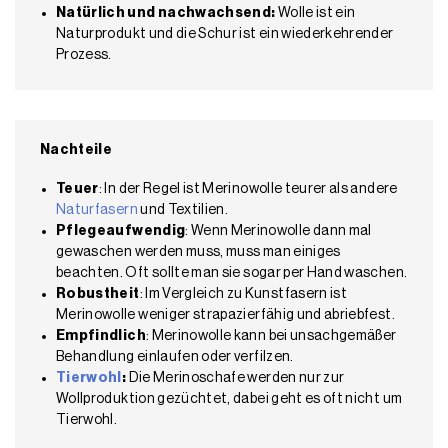
Natürlich und nachwachsend:
Wolle ist ein
Naturprodukt und die Schur ist ein wiederkehrender
Prozess.
Nachteile
Teuer
: In der Regel ist Merinowolle teurer als andere
Naturfasern
und Textilien.
Pflegeaufwendig
: Wenn Merinowolle dann mal
gewaschen werden muss, muss man einiges
beachten. Oft sollte man sie sogar per Hand waschen.
Robustheit
: Im Vergleich zu Kunstfasern ist
Merinowolle weniger strapazierfähig und abriebfest.
Empfindlich
: Merinowolle kann bei unsachgemäßer
Behandlung einlaufen oder verfilzen.
Tierwohl
:
Die Merinoschafe werden nur zur
Wollproduktion gezüchtet, dabei geht es oft nicht um
Tierwohl.