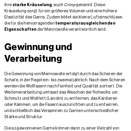
ihre
starke Kräuselung
, auch
Crimp
genannt. Diese
Kräuselung sorgt für ein größeres Volumen und eine höhere
Elastizität des Garns. Zudem bildet sie kleine Lufteinschlüsse,
die für die hervorragenden
temperaturausgleichenden
Eigenschaften
der Merinowolle verantwortlich sind.
Gewinnung und
Verarbeitung
Die Gewinnung von Merinowolle erfolgt durch das Scheren der
Schafe, in der Regel ein- bis zweimal jährlich. Nach dem Scheren
werden die Wollfasern nach Feinheit und Qualität sortiert. Die
Weiterverarbeitung umfasst das Waschen der Rohwolle, um
Schmutz und Wollfett (Lanolin) zu entfernen, das Kardieren
oder Kämmen, um die Fasern auszurichten und zu entwirren,
und schließlich das Verspinnen zu Garnen unterschiedlicher
Stärke und Struktur.
Die so gewonnenen Garne können dann zu einer Vielzahl von