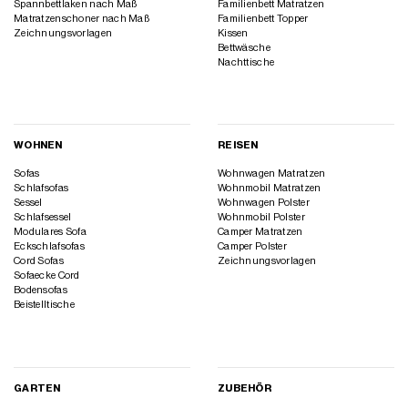
Spannbettlaken nach Maß
Familienbett Matratzen
Matratzenschoner nach Maß
Familienbett Topper
Zeichnungsvorlagen
Kissen
Bettwäsche
Nachttische
WOHNEN
REISEN
Sofas
Wohnwagen Matratzen
Schlafsofas
Wohnmobil Matratzen
Sessel
Wohnwagen Polster
Schlafsessel
Wohnmobil Polster
Modulares Sofa
Camper Matratzen
Eckschlafsofas
Camper Polster
Cord Sofas
Zeichnungsvorlagen
Sofaecke Cord
Bodensofas
Beistelltische
GARTEN
ZUBEHÖR