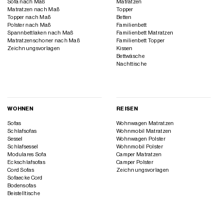
Sofa nach Maß
Matratzen
Matratzen nach Maß
Topper
Topper nach Maß
Betten
Polster nach Maß
Familienbett
Spannbettlaken nach Maß
Familienbett Matratzen
Matratzenschoner nach Maß
Familienbett Topper
Zeichnungsvorlagen
Kissen
Bettwäsche
Nachttische
WOHNEN
REISEN
Sofas
Wohnwagen Matratzen
Schlafsofas
Wohnmobil Matratzen
Sessel
Wohnwagen Polster
Schlafsessel
Wohnmobil Polster
Modulares Sofa
Camper Matratzen
Eckschlafsofas
Camper Polster
Cord Sofas
Zeichnungsvorlagen
Sofaecke Cord
Bodensofas
Beistelltische