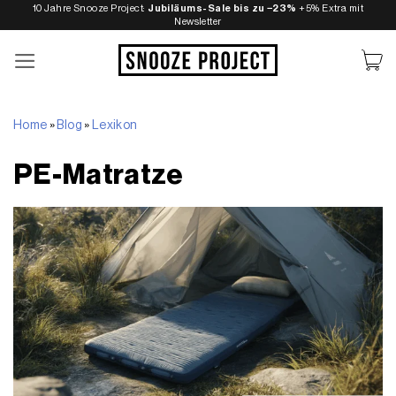
Zum
10 Jahre Snooze Project:
Jubiläums-Sale bis zu −23%
+5% Extra mit
Newsletter
Inhalt
springen
Home
»
Blog
»
Lexikon
PE-Matratze