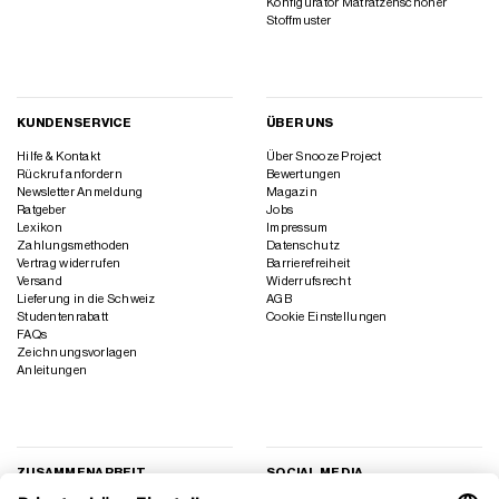
Konfigurator Matratzenschoner
Stoffmuster
KUNDENSERVICE
ÜBER UNS
Hilfe & Kontakt
Über Snooze Project
Rückruf anfordern
Bewertungen
Newsletter Anmeldung
Magazin
Ratgeber
Jobs
Lexikon
Impressum
Zahlungsmethoden
Datenschutz
Vertrag widerrufen
Barrierefreiheit
Versand
Widerrufsrecht
Lieferung in die Schweiz
AGB
Studentenrabatt
Cookie Einstellungen
FAQs
Zeichnungsvorlagen
Anleitungen
ZUSAMMENARBEIT
SOCIAL MEDIA