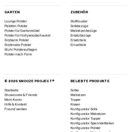
GARTEN
ZUBEHÖR
Lounge Polster
Stoffmuster
Paletten Polster
Sofabezüge
Polster für Gartenmöbel
Matratzenbezüge
Polster für Hollywoodschaukel
Ersatzbezüge
Sitzbank Polster
Ersatzteile
Sitzfenster Polster
Einzelteile
Stuhl Polsterauflagen
Polster nach Form
© 2026 SNOOZE PROJECT®
BELIEBTE PRODUKTE
Startseite
Sofas
Showrooms & Friends
Matratzen
Mein Konto
Topper
Hilfe & Kontakt
Kissen
Freund werben
Konfigurator Sofa
Konfigurator Matratzen
Konfigurator Topper
Konfigurator Spannbettlaken
Konfigurator Polster