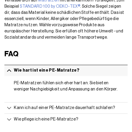
Verlasse dich auf
Matratzen
mit anerkannten Prüfsiegeln, zum
Beispiel
STANDARD 100 by OEKO-TEX®
. Solche Siegel zeigen
dir, dass das Material keine schädlichen Stoffe enthält. Das ist
essenziell, wenn Kinder, Allergiker oder Pflegebedürftige die
Matratze nutzen. Wähle vorzugsweise Produkte aus
europäischer Herstellung. Sie erfüllen oft höhere Umwelt- und
Sozialstandards und vermeiden lange Transportwege.
FAQ
Wie hart ist eine PE-Matratze?
PE-Matratzen fühlen sich eher hart an. Sie bieten
weniger Nachgiebigkeit und Anpassung an den Körper.
Kann ich auf einer PE-Matratze dauerhaft schlafen?
Wie pflege ich eine PE-Matratze?