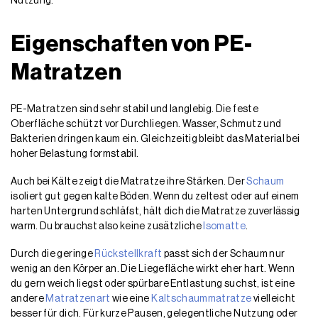
Nutzung.
Eigenschaften von PE-
Matratzen
PE-Matratzen sind sehr stabil und langlebig. Die feste
Oberfläche schützt vor Durchliegen. Wasser, Schmutz und
Bakterien dringen kaum ein. Gleichzeitig bleibt das Material bei
hoher Belastung formstabil.
Auch bei Kälte zeigt die Matratze ihre Stärken. Der
Schaum
isoliert gut gegen kalte Böden. Wenn du zeltest oder auf einem
harten Untergrund schläfst, hält dich die Matratze zuverlässig
warm. Du brauchst also keine zusätzliche
Isomatte
.
Durch die geringe
Rückstellkraft
passt sich der Schaum nur
wenig an den Körper an. Die Liegefläche wirkt eher hart. Wenn
du gern weich liegst oder spürbare Entlastung suchst, ist eine
andere
Matratzenart
wie eine
Kaltschaummatratze
vielleicht
besser für dich. Für kurze Pausen, gelegentliche Nutzung oder