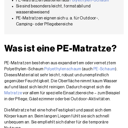
PE-Matratzen bestehen aus
Polyethylen-Schaum
Sie sind besonders leicht, formstabil und
wasserabweisend
PE-Matratzen eignen sich u. a. für Outdoor-,
Camping- oder Pflegebereiche
Was ist eine PE-Matratze?
PE-Matratzen bestehen aus expandiertem oder vernetztem
Polyethylen-Schaum
Polyethylenschaum
(auch
PE-Schaum
).
Dieses Material ist sehr leicht, robust und unempfindlich
gegenüber Feuchtigkeit. Die Oberfläche nimmt kaum Wasser
auf und lässt sich leicht reinigen. Dadurch eignet sich die
Matratze
vor allem für spezielle Einsatzbereiche – zum Beispiel
in der Pflege, Gästezimmer oder bei Outdoor-Aktivitäten.
Die Matratze hat eine hohe Festigkeit und passt sich dem
Körper kaum an. Beim langen Liegen fühlt sie sich schnell
unbequem an. Sie empfiehlt sich daher für die temporäre