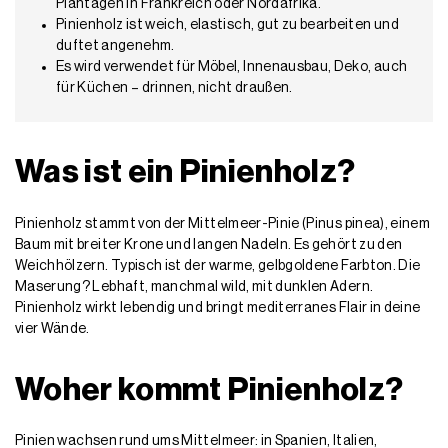
Plantagen in Frankreich oder Nordafrika.
Pinienholz ist weich, elastisch, gut zu bearbeiten und
duftet angenehm.
Es wird verwendet für Möbel, Innenausbau, Deko, auch
für Küchen – drinnen, nicht draußen.
Was ist ein Pinienholz?
Pinienholz stammt von der Mittelmeer-Pinie (Pinus pinea), einem
Baum mit breiter Krone und langen Nadeln. Es gehört zu den
Weichhölzern. Typisch ist der warme, gelbgoldene Farbton. Die
Maserung? Lebhaft, manchmal wild, mit dunklen Adern.
Pinienholz wirkt lebendig und bringt mediterranes Flair in deine
vier Wände.
Woher kommt Pinienholz?
Pinien wachsen rund ums Mittelmeer: in Spanien, Italien,