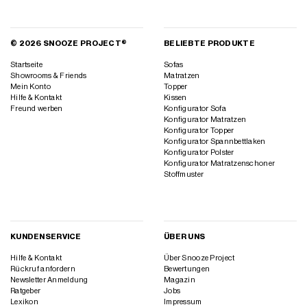
© 2026 SNOOZE PROJECT®
BELIEBTE PRODUKTE
Startseite
Sofas
Showrooms & Friends
Matratzen
Mein Konto
Topper
Hilfe & Kontakt
Kissen
Freund werben
Konfigurator Sofa
Konfigurator Matratzen
Konfigurator Topper
Konfigurator Spannbettlaken
Konfigurator Polster
Konfigurator Matratzenschoner
Stoffmuster
KUNDENSERVICE
ÜBER UNS
Hilfe & Kontakt
Über Snooze Project
Rückruf anfordern
Bewertungen
Newsletter Anmeldung
Magazin
Ratgeber
Jobs
Lexikon
Impressum