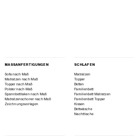
MASSANFERTIGUNGEN
SCHLAFEN
Sofa nach Maß
Matratzen
Matratzen nach Maß
Topper
Topper nach Maß
Betten
Polster nach Maß
Familienbett
Spannbettlaken nach Maß
Familienbett Matratzen
Matratzenschoner nach Maß
Familienbett Topper
Zeichnungsvorlagen
Kissen
Bettwäsche
Nachttische