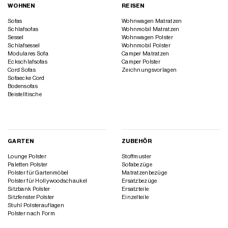
WOHNEN
REISEN
Sofas
Wohnwagen Matratzen
Schlafsofas
Wohnmobil Matratzen
Sessel
Wohnwagen Polster
Schlafsessel
Wohnmobil Polster
Modulares Sofa
Camper Matratzen
Eckschlafsofas
Camper Polster
Cord Sofas
Zeichnungsvorlagen
Sofaecke Cord
Bodensofas
Beistelltische
GARTEN
ZUBEHÖR
Lounge Polster
Stoffmuster
Paletten Polster
Sofabezüge
Polster für Gartenmöbel
Matratzenbezüge
Polster für Hollywoodschaukel
Ersatzbezüge
Sitzbank Polster
Ersatzteile
Sitzfenster Polster
Einzelteile
Stuhl Polsterauflagen
Polster nach Form