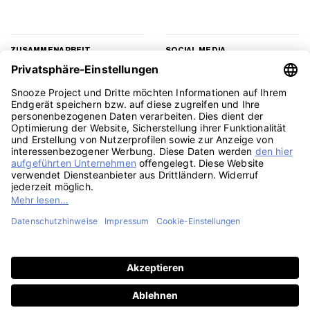
ZUSAMMENARBEIT
SOCIAL MEDIA
Geschäftskunden
Instagram
Kooperation
Facebook
Presse
TikTok
Affiliate Marketing
YouTube
Pinterest
LinkedIn
PayPal
Visa
MasterCard
Klarna
Sepa
Sofort
Rechu
Amazon
American
Apple
Google
GiroPay
Eps
Bank
Express
Pay
Pay
Transfe
Credit
Stripe
Card
Telefon: 030 588 49171, Mo-Fr, 9-15 Uhr | SMS: 0157 3598 3093 | E-Mail:
2
support@snoozeproject.com