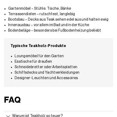
Gartenmöbel – Stühle, Tische, Bänke
Terrassendielen – rutschfest, langlebig
Bootsbau – Decks aus Teak sehen edel aus und halten ewig
Innenausbau – vor allem im Bad und in der Küche
Bodenbeläge – besonders bei Fußbodenheizung beliebt
Typische Teakholz-Produkte
Loungemöbel für den Garten
Esstische für draußen
Schneidebretter oder Arbeitsplatten
Schiffsdecks und Yachtverkleidungen
Designer-Leuchten und Accessoires
FAQ
Warum ist Teakholz so teuer?