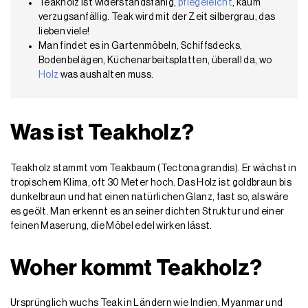
Teakholz ist widerstandsfähig,
pflegeleicht
, kaum
verzugsanfällig. Teak wird mit der Zeit silbergrau, das
lieben viele!
Man findet es in Gartenmöbeln, Schiffsdecks,
Bodenbelägen, Küchenarbeitsplatten, überall da, wo
Holz
was aushalten muss.
Was ist Teakholz?
Teakholz stammt vom Teakbaum (Tectona grandis). Er wächst in
tropischem Klima, oft 30 Meter hoch. Das Holz ist goldbraun bis
dunkelbraun und hat einen natürlichen Glanz, fast so, als wäre
es geölt. Man erkennt es an seiner dichten Struktur und einer
feinen Maserung, die Möbel edel wirken lässt.
Woher kommt Teakholz?
Ursprünglich wuchs Teak in Ländern wie Indien, Myanmar und