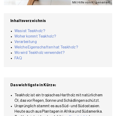
Mit Hilfe von KI generiert.
Inhaltsverzeichnis
Was ist Teakholz?
Woher kommt Teakholz?
Verarbeitung
Welche Eigenschaften hat Teakholz?
Wo wird Teakholz verwendet?
FAQ
Das wichtigste in Kürze:
Teakholz ist ein tropisches Hartholz mit natürlichem
Öl, das vor Regen, Sonne und Schädlingen schützt.
Ursprünglich stammt es aus Süd- und Südostasien.
Heute auch aus Plantagen in Afrika und Südamerika.