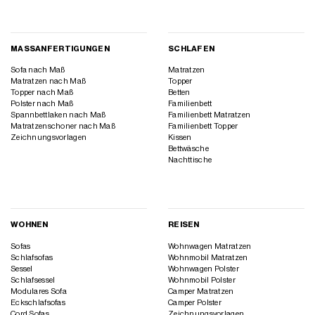
MASSANFERTIGUNGEN
SCHLAFEN
Sofa nach Maß
Matratzen
Matratzen nach Maß
Topper
Topper nach Maß
Betten
Polster nach Maß
Familienbett
Spannbettlaken nach Maß
Familienbett Matratzen
Matratzenschoner nach Maß
Familienbett Topper
Zeichnungsvorlagen
Kissen
Bettwäsche
Nachttische
WOHNEN
REISEN
Sofas
Wohnwagen Matratzen
Schlafsofas
Wohnmobil Matratzen
Sessel
Wohnwagen Polster
Schlafsessel
Wohnmobil Polster
Modulares Sofa
Camper Matratzen
Eckschlafsofas
Camper Polster
Cord Sofas
Zeichnungsvorlagen