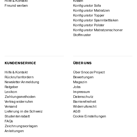
Hilfe & Kontakt
Kissen
Freund werben
Konfigurator Sofa
Konfigurator Matratzen
Konfigurator Topper
Konfigurator Spannbettlaken
Konfigurator Polster
Konfigurator Matratzenschoner
Stoffmuster
KUNDENSERVICE
ÜBER UNS
Hilfe & Kontakt
Über Snooze Project
Rückruf anfordern
Bewertungen
Newsletter Anmeldung
Magazin
Ratgeber
Jobs
Lexikon
Impressum
Zahlungsmethoden
Datenschutz
Vertrag widerrufen
Barrierefreiheit
Versand
Widerrufsrecht
Lieferung in die Schweiz
AGB
Studentenrabatt
Cookie Einstellungen
FAQs
Zeichnungsvorlagen
Anleitungen