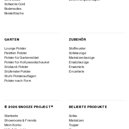
Sofaecke Cord
Bodensofas
Beistelltische
GARTEN
ZUBEHÖR
Lounge Polster
Stoffmuster
Paletten Polster
Sofabezüge
Polster für Gartenmöbel
Matratzenbezüge
Polster für Hollywoodschaukel
Ersatzbezüge
Sitzbank Polster
Ersatzteile
Sitzfenster Polster
Einzelteile
Stuhl Polsterauflagen
Polster nach Form
© 2026 SNOOZE PROJECT®
BELIEBTE PRODUKTE
Startseite
Sofas
Showrooms & Friends
Matratzen
Mein Konto
Topper