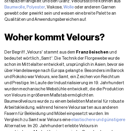
Strapazierfähigkeit und den Glanz. Veloursstoffe können aus
Baumwolle
,
Polyester
, Viskose,
Wolle
oder anderen Garnen
gewebt oder gewirkt sein und weisen eine breite Palette an
Qualitäten und Anwendungsbereichen auf.
Woher kommt Velours?
Der Begriff „Velours“ stammt aus dem
Französischen
und
bedeutet wörtlich „Samt“. Die Technik der Florgewebe wurde
schon im Mittelalter entwickelt, ursprünglich in Asien, bevor sie
über Handelswege nach Europa gelangte. Besonders im Barock
und Rokoko war Velours, wie Samt, ein Zeichen von Reichtum
und Prestige. Im Laufe der Industrialisierung im 19. Jahrhundert
wurden mechanische Webstühle entwickelt, die die Produktion
von Velours in größerem Maßstab ermöglichten.
Baumwollvelours wurde zu einem beliebten Material für robuste
Arbeitskleidung, während feinere Veloursarten aus anderen
Fasern für Bekleidung und Möbel eingesetzt wurden. Im
Vergleich zu Samt war Velours eine
elastischere und günstigere
Alternative. Im 20. Jahrhundert erlebte Velours in