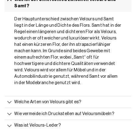
Samt?
Der Hauptunterschied zwischen Velours und Samt
liegt in der Länge und Dichte des Flors. Samt hat in der
Regel einen längeren und dichteren Flor als Velours,
wodurch er oft weicher und luxuriöser wirkt. Velours
hat einen kürzeren Flor, der ihn strapazierfähiger
machen kann. Im Grunde sind beides Gewebe mit
einem aufrechten Flor, wobei „Samt“ oft für
hochwertigere und dichtere Qualitäten verwendet
wird. Velours wird vor allem für Möbel und in der
Automobilindustrie genutzt, während Samt vor allem
in der Modebranche genutzt wird.
Welche Arten von Velours gibt es?
Wie vermeide ich Druckstellen auf Veloursmöbeln?
Was ist Velours-Leder?