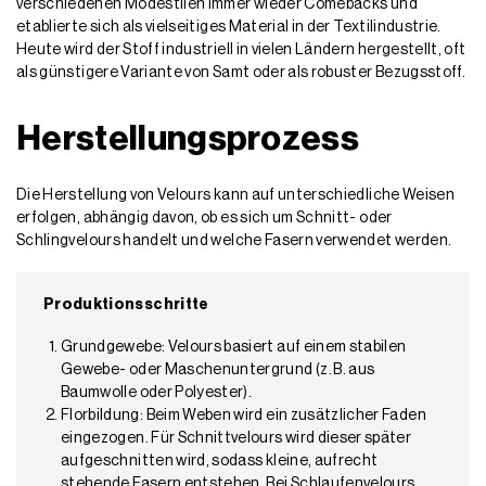
verschiedenen Modestilen immer wieder Comebacks und
etablierte sich als vielseitiges Material in der Textilindustrie.
Heute wird der Stoff industriell in vielen Ländern hergestellt, oft
als günstigere Variante von Samt oder als robuster Bezugsstoff.
Herstellungsprozess
Die Herstellung von Velours kann auf unterschiedliche Weisen
erfolgen, abhängig davon, ob es sich um Schnitt- oder
Schlingvelours handelt und welche Fasern verwendet werden.
Produktionsschritte
Grundgewebe: Velours basiert auf einem stabilen
Gewebe- oder Maschenuntergrund (z. B. aus
Baumwolle oder Polyester).
Florbildung: Beim Weben wird ein zusätzlicher Faden
eingezogen. Für Schnittvelours wird dieser später
aufgeschnitten wird, sodass kleine, aufrecht
stehende Fasern entstehen. Bei Schlaufenvelours