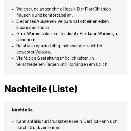
Weiche und angenehme Haptik: Der Flor fühlt sich
flauschig und komfortabel an.
Elegantes Aussehen: Velours hat oft einen edlen,
luxuriösen Touch.
Gute Wärmeisolation: Der dichte Flor kann Wärme gut
speichern.
Relativ strapazierfähig: Insbesondere dichter
gewebter Velours.
Vielfältige Gestaltungsmöglichkeiten: In
verschiedenen Farben und Florlängen erhältlich.
Nachteile (Liste)
Nachteile
Kann anfällig für Druckstellen sein: Der Flor kann sich
durch Druck verformen.