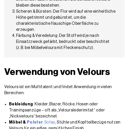
bleiben diese bestehen.
Scheren & Bürsten: Der Flor wird auf eine einheitliche
Höhe getrimmt und gebürstet, um die
charakteristische flauschige Oberfläche zu
erzeugen.
Färbung & Veredelung: Der Stoff wird je nach
Einsatzzweck gefärbt, bedruckt oder beschichtet
(z. B. bei Möbelvelours mit Fleckenschutz).
Verwendung von Velours
Velours ist ein Multitalent und findet Anwendung in vielen
Bereichen:
Bekleidung
: Kleider, Blazer, Röcke, Hosen oder
Trainingsanzüge – oft als „Velourslederimitat“ oder
„Nickivelours“ bezeichnet.
Möbel &
Polster
:
Sofas
, Stühle und Kopfteilbezüge nutzen
Velours für ein edles, gemütliches Finish.