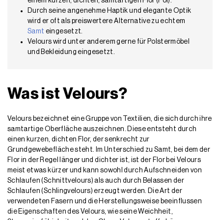
einem kurzen, dichten, samtartigen Flor (Pol).
Durch seine angenehme Haptik und elegante Optik
wird er oft als preiswertere Alternative zu echtem
Samt
eingesetzt.
Velours wird unter anderem gerne für Polstermöbel
und Bekleidung eingesetzt.
Was ist Velours?
Velours bezeichnet eine Gruppe von Textilien, die sich durch ihre
samtartige Oberfläche auszeichnen. Diese entsteht durch
einen kurzen, dichten Flor, der senkrecht zur
Grundgewebefläche steht. Im Unterschied zu Samt, bei dem der
Flor in der Regel länger und dichter ist, ist der Flor bei Velours
meist etwas kürzer und kann sowohl durch Aufschneiden von
Schlaufen (Schnittvelours) als auch durch Belassen der
Schlaufen (Schlingvelours) erzeugt werden. Die Art der
verwendeten Fasern und die Herstellungsweise beeinflussen
die Eigenschaften des Velours, wie seine Weichheit,