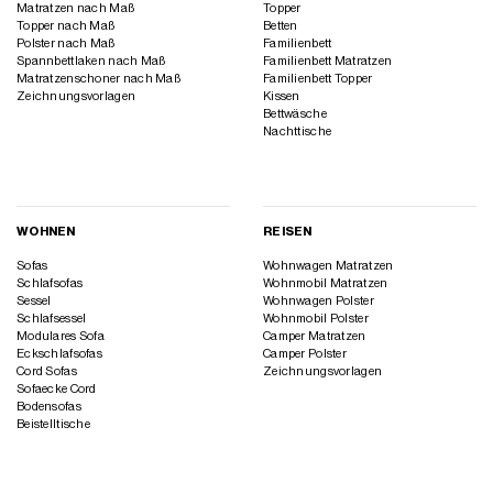
Matratzen nach Maß
Topper
Topper nach Maß
Betten
Polster nach Maß
Familienbett
Spannbettlaken nach Maß
Familienbett Matratzen
Matratzenschoner nach Maß
Familienbett Topper
Zeichnungsvorlagen
Kissen
Bettwäsche
Nachttische
WOHNEN
REISEN
Sofas
Wohnwagen Matratzen
Schlafsofas
Wohnmobil Matratzen
Sessel
Wohnwagen Polster
Schlafsessel
Wohnmobil Polster
Modulares Sofa
Camper Matratzen
Eckschlafsofas
Camper Polster
Cord Sofas
Zeichnungsvorlagen
Sofaecke Cord
Bodensofas
Beistelltische