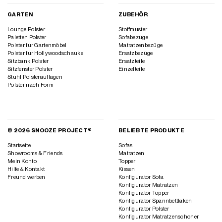
GARTEN
ZUBEHÖR
Lounge Polster
Stoffmuster
Paletten Polster
Sofabezüge
Polster für Gartenmöbel
Matratzenbezüge
Polster für Hollywoodschaukel
Ersatzbezüge
Sitzbank Polster
Ersatzteile
Sitzfenster Polster
Einzelteile
Stuhl Polsterauflagen
Polster nach Form
© 2026 SNOOZE PROJECT®
BELIEBTE PRODUKTE
Startseite
Sofas
Showrooms & Friends
Matratzen
Mein Konto
Topper
Hilfe & Kontakt
Kissen
Freund werben
Konfigurator Sofa
Konfigurator Matratzen
Konfigurator Topper
Konfigurator Spannbettlaken
Konfigurator Polster
Konfigurator Matratzenschoner