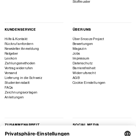
Stoffmuster
KUNDENSERVICE
ÜBER UNS
Hilfe & Kontakt
Über Snooze Project
Rückruf anfordern
Bewertungen
Newsletter Anmeldung
Magazin
Ratgeber
Jobs
Lexikon
Impressum
Zahlungsmethoden
Datenschutz
Vertrag widerrufen
Barrierefreiheit
Versand
Widerrufsrecht
Lieferung in die Schweiz
AGB
Studentenrabatt
Cookie Einstellungen
FAQs
Zeichnungsvorlagen
Anleitungen
ZUSAMMENARBEIT
SOCIAL MEDIA
Geschäftskunden
Instagram