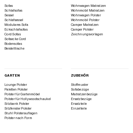
Sofas
Wohnwagen Matratzen
Schlafsofas
Wohnmobil Matratzen
Sessel
Wohnwagen Polster
Schlafsessel
Wohnmobil Polster
Modulares Sofa
Camper Matratzen
Eckschlafsofas
Camper Polster
Cord Sofas
Zeichnungsvorlagen
Sofaecke Cord
Bodensofas
Beistelltische
GARTEN
ZUBEHÖR
Lounge Polster
Stoffmuster
Paletten Polster
Sofabezüge
Polster für Gartenmöbel
Matratzenbezüge
Polster für Hollywoodschaukel
Ersatzbezüge
Sitzbank Polster
Ersatzteile
Sitzfenster Polster
Einzelteile
Stuhl Polsterauflagen
Polster nach Form