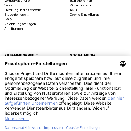
Vertrag widerrufen
Barrierefreiheit
Versand
Widerrufsrecht
Lieferung in die Schweiz
AGB
Studentenrabatt
Cookie Einstellungen
FAQs
Zeichnungsvorlagen
Anleitungen
ZUSAMMENARBEIT
SOCIAL MEDIA
Geschäftskunden
Instagram
Kooperation
Facebook
Presse
TikTok
Affiliate Marketing
YouTube
Pinterest
LinkedIn
PayPal
Visa
MasterCard
Klarna
Sepa
Sofort
Rechu