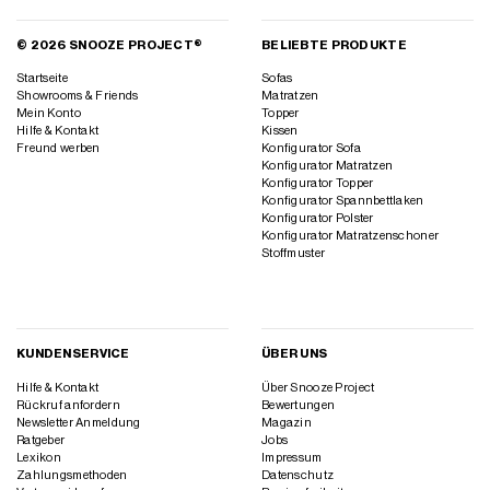
© 2026 SNOOZE PROJECT®
BELIEBTE PRODUKTE
Startseite
Sofas
Showrooms & Friends
Matratzen
Mein Konto
Topper
Hilfe & Kontakt
Kissen
Freund werben
Konfigurator Sofa
Konfigurator Matratzen
Konfigurator Topper
Konfigurator Spannbettlaken
Konfigurator Polster
Konfigurator Matratzenschoner
Stoffmuster
KUNDENSERVICE
ÜBER UNS
Hilfe & Kontakt
Über Snooze Project
Rückruf anfordern
Bewertungen
Newsletter Anmeldung
Magazin
Ratgeber
Jobs
Lexikon
Impressum
Zahlungsmethoden
Datenschutz