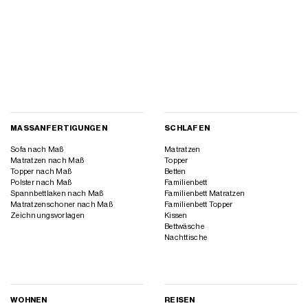
MASSANFERTIGUNGEN
SCHLAFEN
Sofa nach Maß
Matratzen
Matratzen nach Maß
Topper
Topper nach Maß
Betten
Polster nach Maß
Familienbett
Spannbettlaken nach Maß
Familienbett Matratzen
Matratzenschoner nach Maß
Familienbett Topper
Zeichnungsvorlagen
Kissen
Bettwäsche
Nachttische
WOHNEN
REISEN