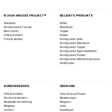
© 2026 SNOOZE PROJECT®
BELIEBTE PRODUKTE
Startseite
Sofas
Showrooms & Friends
Matratzen
Mein Konto
Topper
Hilfe & Kontakt
Kissen
Freund werben
Konfigurator Sofa
Konfigurator Matratzen
Konfigurator Topper
Konfigurator Spannbettlaken
Konfigurator Polster
Konfigurator Matratzenschoner
Stoffmuster
KUNDENSERVICE
ÜBER UNS
Hilfe & Kontakt
Über Snooze Project
Rückruf anfordern
Bewertungen
Newsletter Anmeldung
Magazin
Ratgeber
Jobs
Lexikon
Impressum