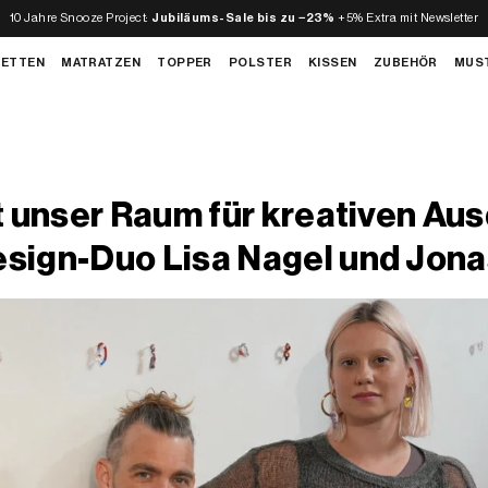
10 Jahre Snooze Project:
Jubiläums-Sale bis zu −23%
+5% Extra mit Newsletter
BETTEN
MATRATZEN
TOPPER
POLSTER
KISSEN
ZUBEHÖR
MUS
t unser Raum für kreativen Aus
esign-Duo Lisa Nagel und Jo