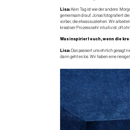
Lisa:
Kein Tag ist wie der andere. Morg
gemeinsam drauf. Jonas fotografiert die
vorbei, die etwas ausleihen. Wir arbeite
kreativer Prozess sehr intuitiv ist, oft
Was inspiriert euch, wenn die kr
Lisa:
Das passiert uns ehrlich gesagt ni
dann geht es los. Wir haben eine riesige