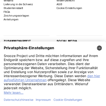
Versand
Widerrufsrecht
Lieferung in die Schweiz
AGB
Studentenrabatt
Cookie Einstellungen
FAQs
Zeichnungsvorlagen
Anleitungen
ZUSAMMENARBEIT
SOCIAL MEDIA
Geschäftskunden
Instagram
Kooperation
Facebook
Presse
TikTok
Affiliate Marketing
YouTube
Pinterest
LinkedIn
PayPal
Visa
MasterCard
Klarna
Sepa
Sofort
Rechu