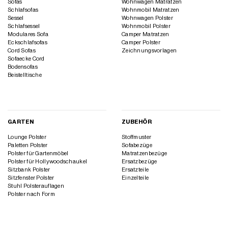
Sofas
Wohnwagen Matratzen
Schlafsofas
Wohnmobil Matratzen
Sessel
Wohnwagen Polster
Schlafsessel
Wohnmobil Polster
Modulares Sofa
Camper Matratzen
Eckschlafsofas
Camper Polster
Cord Sofas
Zeichnungsvorlagen
Sofaecke Cord
Bodensofas
Beistelltische
GARTEN
ZUBEHÖR
Lounge Polster
Stoffmuster
Paletten Polster
Sofabezüge
Polster für Gartenmöbel
Matratzenbezüge
Polster für Hollywoodschaukel
Ersatzbezüge
Sitzbank Polster
Ersatzteile
Sitzfenster Polster
Einzelteile
Stuhl Polsterauflagen
Polster nach Form