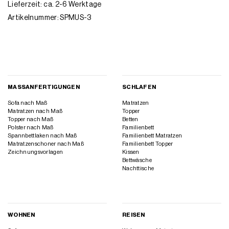
Lieferzeit: ca. 2-6 Werktage
Artikelnummer:
SPMUS-3
MASSANFERTIGUNGEN
SCHLAFEN
Sofa nach Maß
Matratzen
Matratzen nach Maß
Topper
Topper nach Maß
Betten
Polster nach Maß
Familienbett
Spannbettlaken nach Maß
Familienbett Matratzen
Matratzenschoner nach Maß
Familienbett Topper
Zeichnungsvorlagen
Kissen
Bettwäsche
Nachttische
WOHNEN
REISEN