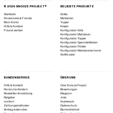
© 2026 SNOOZE PROJECT®
BELIEBTE PRODUKTE
Startseite
Sofas
Showrooms & Friends
Matratzen
Mein Konto
Topper
Hilfe & Kontakt
Kissen
Freund werben
Konfigurator Sofa
Konfigurator Matratzen
Konfigurator Topper
Konfigurator Spannbettlaken
Konfigurator Polster
Konfigurator Matratzenschoner
Stoffmuster
KUNDENSERVICE
ÜBER UNS
Hilfe & Kontakt
Über Snooze Project
Rückruf anfordern
Bewertungen
Newsletter Anmeldung
Magazin
Ratgeber
Jobs
Lexikon
Impressum
Zahlungsmethoden
Datenschutz
Vertrag widerrufen
Barrierefreiheit