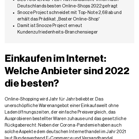
Deutschlands besten Online-Shops 2022 gefragt
Snooze Project schneidet mit Top-Note 2,68 ab und
erhält das Prädikat „Bester Online-Shop“
Damit ist Snooze Project erneut
Kundenzufriedenheits-Branchensieger
Einkaufen im Internet:
Welche Anbieter sind 2022
die besten?
Online-Shopping wird Jahr für Jahr beliebter. Das
unerschöpfliche Warenangebot einer Einkaufswelt ohne
Ladenöffnungszeiten, der einfache Preisvergleich, das
Ausprobieren bestellter Waren zuhause und das gesetzliche
Rückgaberecht: Neben der Corona-Pandemie haben auch
solche Aspekte dem deutschen Internethandel im Jahr 2021
laut Bundesverband E-Com­merce und Versandhandel