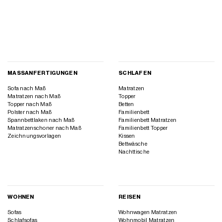
MASSANFERTIGUNGEN
SCHLAFEN
Sofa nach Maß
Matratzen
Matratzen nach Maß
Topper
Topper nach Maß
Betten
Polster nach Maß
Familienbett
Spannbettlaken nach Maß
Familienbett Matratzen
Matratzenschoner nach Maß
Familienbett Topper
Zeichnungsvorlagen
Kissen
Bettwäsche
Nachttische
WOHNEN
REISEN
Sofas
Wohnwagen Matratzen
Schlafsofas
Wohnmobil Matratzen