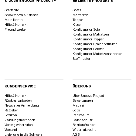
© 2026 SNOOZE PROJECT®
BELIEBTE PRODUKTE
Startseite
Sofas
Showrooms & Friends
Matratzen
Mein Konto
Topper
Hilfe & Kontakt
Kissen
Freund werben
Konfigurator Sofa
Konfigurator Matratzen
Konfigurator Topper
Konfigurator Spannbettlaken
Konfigurator Polster
Konfigurator Matratzenschoner
Stoffmuster
KUNDENSERVICE
ÜBER UNS
Hilfe & Kontakt
Über Snooze Project
Rückruf anfordern
Bewertungen
Newsletter Anmeldung
Magazin
Ratgeber
Jobs
Lexikon
Impressum
Zahlungsmethoden
Datenschutz
Vertrag widerrufen
Barrierefreiheit
Versand
Widerrufsrecht
Lieferung in die Schweiz
AGB