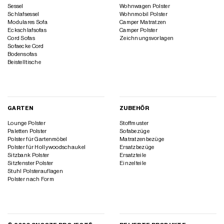
Sessel
Wohnwagen Polster
Schlafsessel
Wohnmobil Polster
Modulares Sofa
Camper Matratzen
Eckschlafsofas
Camper Polster
Cord Sofas
Zeichnungsvorlagen
Sofaecke Cord
Bodensofas
Beistelltische
GARTEN
ZUBEHÖR
Lounge Polster
Stoffmuster
Paletten Polster
Sofabezüge
Polster für Gartenmöbel
Matratzenbezüge
Polster für Hollywoodschaukel
Ersatzbezüge
Sitzbank Polster
Ersatzteile
Sitzfenster Polster
Einzelteile
Stuhl Polsterauflagen
Polster nach Form