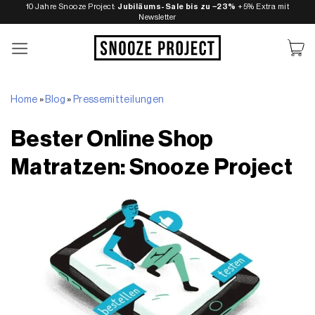
Zum
10 Jahre Snooze Project:
Jubiläums-Sale bis zu −23%
+5% Extra mit
Newsletter
Inhalt
springen
Home
»
Blog
»
Pressemitteilungen
Bester Online Shop
Matratzen: Snooze Project