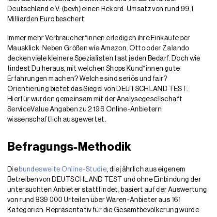
Deutschland e.V. (bevh) einen Rekord-Umsatz von rund 99,1
Milliarden Euro beschert.
Immer mehr Verbraucher*innen erledigen ihre Einkäufe per
Mausklick. Neben Größen wie Amazon, Otto oder Zalando
decken viele kleinere Spezialisten fast jeden Bedarf. Doch wie
findest Du heraus, mit welchen Shops Kund*innen gute
Erfahrungen machen? Welche sind seriös und fair?
Orientierung bietet das Siegel von DEUTSCHLAND TEST.
Hierfür wurden gemeinsam mit der Analysegesellschaft
ServiceValue Angaben zu 2 196 Online-Anbietern
wissenschaftlich ausgewertet.
Befragungs-Methodik
Die
bundesweite Online-Studie
, die jährlich aus eigenem
Betreiben von DEUTSCHLAND TEST und ohne Einbindung der
untersuchten Anbieter stattfindet, basiert auf der Auswertung
von rund 839 000 Urteilen über Waren-Anbieter aus 161
Kategorien. Repräsentativ für die Gesamtbevölkerung wurde