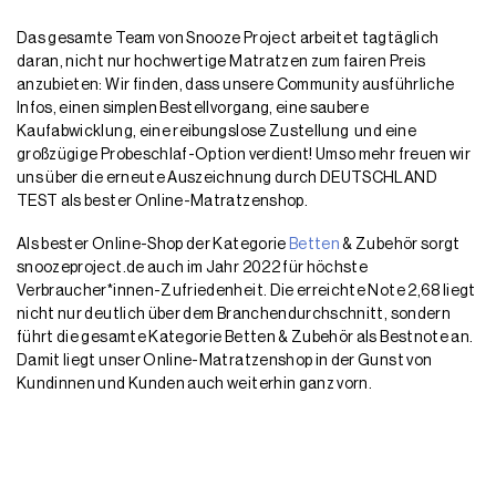
Das gesamte Team von Snooze Project arbeitet tagtäglich
daran, nicht nur hochwertige Matratzen zum fairen Preis
anzubieten: Wir finden, dass unsere Community ausführliche
Infos, einen simplen Bestellvorgang, eine saubere
Kaufabwicklung, eine reibungslose Zustellung und eine
großzügige Probeschlaf-Option verdient! Umso mehr freuen wir
uns über die erneute Auszeichnung durch DEUTSCHLAND
TEST als bester Online-Matratzenshop.
Als bester Online-Shop der Kategorie
Betten
& Zubehör sorgt
snoozeproject.de auch im Jahr 2022 für höchste
Verbraucher*innen-Zufriedenheit. Die erreichte Note 2,68 liegt
nicht nur deutlich über dem Branchendurchschnitt, sondern
führt die gesamte Kategorie Betten & Zubehör als Bestnote an.
Damit liegt unser Online-Matratzenshop in der Gunst von
Kundinnen und Kunden auch weiterhin ganz vorn.