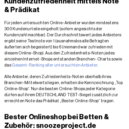
Kundenzufriedenheit mittels Note
& Prädikat
Für jeden untersuchten Online-Anbieter wurden mindestens
300 Kundenurteile eingeholt (sofern angesichts der
Kundenzahl machbar). Der Durchschnittswert jedes Anbieters
ergibt seine Testnote von 1 (ausnahmslos alle Befragten
äußerten sich begeistert) bis 6 (niemand war zufrieden mit
diesem Online-Shop). Aus den Zufriedenheits-Noten jedes
einzelnen Internet-Shops entstanden Branchen- Charts sowie
das
Gesamt-Ranking aller untersuchten Anbieter
.
Alle Anbieter, deren Zufriedenheits-Noten oberhalb ihres
Branchen-Mittelwerts liegen, erhalten die Kennzeichnung „Top
Online-Shop“. Nur die besten Online-Shops jeder Kategorie
dürfen auf ihrem DEUTSCHLAND TEST-Siegel zusätzlich zur
erreichten Note das Prädikat „Bester Online-Shop“ tragen.
Bester Onlineshop bei Betten &
Zubehör: snoozeproject.de