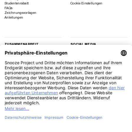
Studentenrabatt
Cookie Einstellungen
FAQs
Zeichnungsvorlagen
Anleitungen
ZUSAMMENARBEIT
SOCIAL MEDIA
Geschäftskunden
Instagram
Kooperation
Facebook
Presse
TikTok
Affiliate Marketing
YouTube
Pinterest
LinkedIn
PayPal
Visa
MasterCard
Klarna
Sepa
Sofort
Rechu
Amazon
American
Apple
Google
GiroPay
Eps
Bank