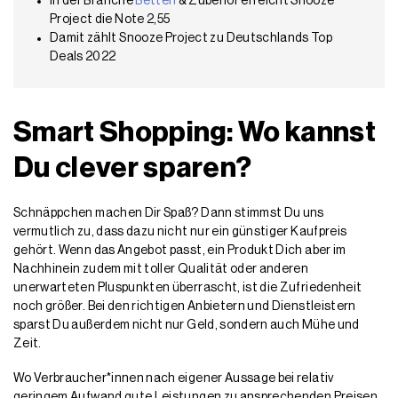
In der Branche
Betten
& Zubehör erreicht Snooze
Project die Note 2,55
Damit zählt Snooze Project zu Deutschlands Top
Deals 2022
Smart Shopping: Wo kannst
Du clever sparen?
Schnäppchen machen Dir Spaß? Dann stimmst Du uns
vermutlich zu, dass dazu nicht nur ein günstiger Kaufpreis
gehört. Wenn das Angebot passt, ein Produkt Dich aber im
Nachhinein zudem mit toller Qualität oder anderen
unerwarteten Pluspunkten überrascht, ist die Zufriedenheit
noch größer. Bei den richtigen Anbietern und Dienstleistern
sparst Du außerdem nicht nur Geld, sondern auch Mühe und
Zeit.
Wo Verbraucher*innen nach eigener Aussage bei relativ
geringem Aufwand gute Leistungen zu ansprechenden Preisen