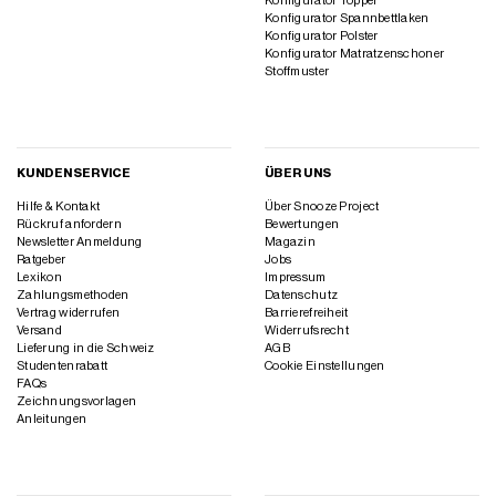
Konfigurator Topper
Konfigurator Spannbettlaken
Konfigurator Polster
Konfigurator Matratzenschoner
Stoffmuster
KUNDENSERVICE
ÜBER UNS
Hilfe & Kontakt
Über Snooze Project
Rückruf anfordern
Bewertungen
Newsletter Anmeldung
Magazin
Ratgeber
Jobs
Lexikon
Impressum
Zahlungsmethoden
Datenschutz
Vertrag widerrufen
Barrierefreiheit
Versand
Widerrufsrecht
Lieferung in die Schweiz
AGB
Studentenrabatt
Cookie Einstellungen
FAQs
Zeichnungsvorlagen
Anleitungen