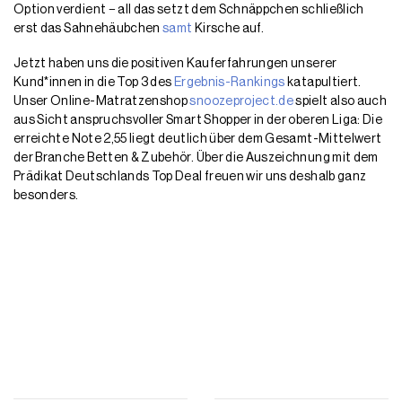
Option verdient − all das setzt dem Schnäppchen schließlich
erst das Sahnehäubchen
samt
Kirsche auf.
Jetzt haben uns die positiven Kauferfahrungen unserer
Kund*innen in die Top 3 des
Ergebnis-Rankings
katapultiert.
Unser Online-Matratzenshop
snoozeproject.de
spielt also auch
aus Sicht anspruchsvoller Smart Shopper in der oberen Liga: Die
erreichte Note 2,55 liegt deutlich über dem Gesamt-Mittelwert
der Branche Betten & Zubehör. Über die Auszeichnung mit dem
Prädikat Deutschlands Top Deal freuen wir uns deshalb ganz
besonders.