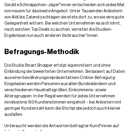
Geübte Schnäppchen-Jäger*innen entscheiden sich jedes Mal
von neuem für das beste Angebot. Unter Tausenden Anbietern
von Aldi bis Zalando schlagen sie stets dort zu, wo sie eine gute
Gelegenheit wittern. Bei welchen Unternehmen es sich lohnt,
nach solchen Top Deals zu suchen, verraten die Studien-
Ergebnisse nun auch anderen Verbraucher*innen.
Befragungs-Methodik
Die Studie Smart Shopper erfolgt eigeninitiiert und ohne
Einbindung der bewerteten Unternehmen. Sie basiert auf Daten
aus einer bevölkerungsrepräsentativen Online-Befragung:
Eingeladen werden Personen aus allen Bundesländern und
verschiedenen Haushaltsgrößen, Einkommens- sowie
Altersgruppen. In der Regel werden für jedes Unternehmen
mindestens 150 Kundenstimmen eingeholt − bei Anbietern mit
geringer Kundenzahl kann die Stichprobe jedoch auch kleiner
ausfallen.
Untersucht werden die Antworten befragter Kund*innen auf