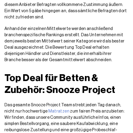
diesem Anbieter Befragten vollkommene Zustimmung äußern.
Ein Wert von 5 gäbe hingegen an, dass sämtliche Befragten dort
nicht zufrieden sind.
Anhand der einzelnen Mittelwerte werden anschließend
branchenspezifische Rankings erstellt. Das Unternehmen mit
dem jeweils besten Mittelwert seiner Kategorie wird als bester
Deal ausgezeichnet. Die Bewertung Top Deal erhalten
diejenigen Händler und Dienstleister, die innerhalb ihrer
Branche besser als der Gesamtmittelwert abschneiden.
Top Deal für Betten &
Zubehör: Snooze Project
Das gesamte Snooze Project Team strebt jeden Tag danach,
nicht nur hochwertige
Matratzen
zum fairen Preis anzubieten:
Wir finden, dass unsere Community ausführliche Infos, einen
simplen Bestellvorgang, eine saubere Kaufabwicklung, eine
reibungslose Zustellung und eine großzügige Probeschlaf-