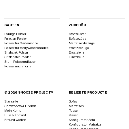
GARTEN
ZUBEHÖR
Lounge Polster
Stoffmuster
Paletten Polster
Sofabezüge
Polster für Gartenmöbel
Matratzenbezüge
Polster für Hollywoodschaukel
Ersatzbezüge
Sitzbank Polster
Ersatzteile
Sitzfenster Polster
Einzelteile
Stuhl Polsterauflagen
Polster nach Form
© 2026 SNOOZE PROJECT®
BELIEBTE PRODUKTE
Startseite
Sofas
Showrooms & Friends
Matratzen
Mein Konto
Topper
Hilfe & Kontakt
Kissen
Freund werben
Konfigurator Sofa
Konfigurator Matratzen