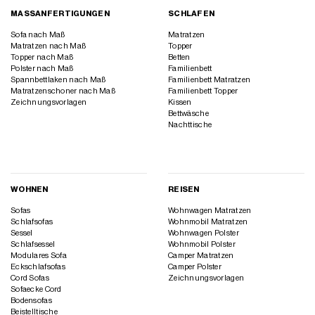
MASSANFERTIGUNGEN
SCHLAFEN
Sofa nach Maß
Matratzen
Matratzen nach Maß
Topper
Topper nach Maß
Betten
Polster nach Maß
Familienbett
Spannbettlaken nach Maß
Familienbett Matratzen
Matratzenschoner nach Maß
Familienbett Topper
Zeichnungsvorlagen
Kissen
Bettwäsche
Nachttische
WOHNEN
REISEN
Sofas
Wohnwagen Matratzen
Schlafsofas
Wohnmobil Matratzen
Sessel
Wohnwagen Polster
Schlafsessel
Wohnmobil Polster
Modulares Sofa
Camper Matratzen
Eckschlafsofas
Camper Polster
Cord Sofas
Zeichnungsvorlagen
Sofaecke Cord
Bodensofas
Beistelltische