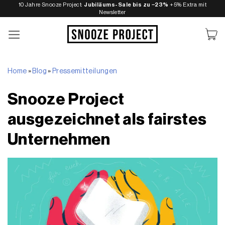
Zum
10 Jahre Snooze Project:
Jubiläums-Sale bis zu −23%
+5% Extra mit
Newsletter
Inhalt
springen
Home
»
Blog
»
Pressemitteilungen
Snooze Project
ausgezeichnet als fairstes
Unternehmen