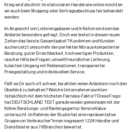
Krieg wird deutlich: Im stationären Handel wie online möchten
wir auch beim Shopping oder Vertragsabschluss fair behandelt
werden.
Im Angesicht von Lieferengpässen und Inflation sind seriöse
Anbieter besonders gefragt. Doch wer bietet in diesen rauen
Zeiten das fairste Gesamtpaket? Kundinnen und Kunden
suchen jetzt umso mehr den perfekten Mix aus kompetenter
Beratung, guter Erreichbarkeit, hochwertigen Produkten,
rascher Hilfe bei Fragen, umweltfreundlicher Lieferung,
kulantem Umgang mit Reklamationen, transparenter
Preisgestaltung und individuellem Service.
Fällt es Dir auch oft schwer, bei all den vielen Anbietern noch den
Überblick zu behalten? Welche Unternehmen punkten
tatsächlich mit dem höchsten Fairness-Faktor? Diese Frage
hat DEUTSCHLAND TEST gerade wieder gemeinsam mit der
Kölner Beratungs- und Rankingagentur ServiceValue
untersucht. Im Rahmen der Studie hat eine repräsentative
Gruppe von Verbraucher*innen insgesamt 1 224 Händler und
Dienstleister aus 78 Branchen bewertet.