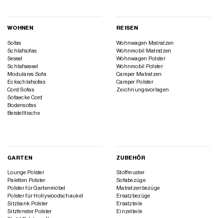
WOHNEN
REISEN
Sofas
Wohnwagen Matratzen
Schlafsofas
Wohnmobil Matratzen
Sessel
Wohnwagen Polster
Schlafsessel
Wohnmobil Polster
Modulares Sofa
Camper Matratzen
Eckschlafsofas
Camper Polster
Cord Sofas
Zeichnungsvorlagen
Sofaecke Cord
Bodensofas
Beistelltische
GARTEN
ZUBEHÖR
Lounge Polster
Stoffmuster
Paletten Polster
Sofabezüge
Polster für Gartenmöbel
Matratzenbezüge
Polster für Hollywoodschaukel
Ersatzbezüge
Sitzbank Polster
Ersatzteile
Sitzfenster Polster
Einzelteile