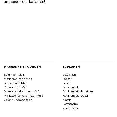
und sagen danke schön!
MASSANFERTIGUNGEN
SCHLAFEN
Sofa nach Maß
Matratzen
Matratzen nach Maß
Topper
Topper nach Maß
Betten
Polster nach Maß
Familienbett
Spannbettlaken nach Maß
Familienbett Matratzen
Matratzenschoner nach Maß
Familienbett Topper
Zeichnungsvorlagen
Kissen
Bettwäsche
Nachttische