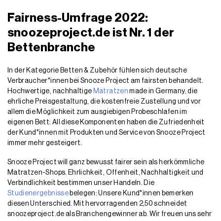
Fairness-Umfrage 2022:
snoozeproject.de ist Nr. 1 der
Bettenbranche
In der Kategorie Betten & Zubehör fühlen sich deutsche
Verbraucher*innen bei Snooze Project am fairsten behandelt.
Hochwertige, nachhaltige
Matratzen
made in Germany, die
ehrliche Preisgestaltung, die kostenfreie Zustellung und vor
allem die Möglichkeit zum ausgiebigen Probeschlafen im
eigenen Bett: All diese Komponenten haben die Zufriedenheit
der Kund*innen mit Produkten und Service von Snooze Project
immer mehr gesteigert.
Snooze Project will ganz bewusst fairer sein als herkömmliche
Matratzen-Shops. Ehrlichkeit, Offenheit, Nachhaltigkeit und
Verbindlichkeit bestimmen unser Handeln. Die
Studienergebnisse
belegen: Unsere Kund*innen bemerken
diesen Unterschied. Mit hervorragenden 2,50 schneidet
snoozeproject.de als Branchengewinner ab. Wir freuen uns sehr