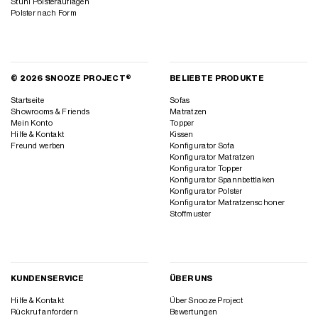
Stuhl Polsterauflagen
Polster nach Form
© 2026 SNOOZE PROJECT®
BELIEBTE PRODUKTE
Startseite
Sofas
Showrooms & Friends
Matratzen
Mein Konto
Topper
Hilfe & Kontakt
Kissen
Freund werben
Konfigurator Sofa
Konfigurator Matratzen
Konfigurator Topper
Konfigurator Spannbettlaken
Konfigurator Polster
Konfigurator Matratzenschoner
Stoffmuster
KUNDENSERVICE
ÜBER UNS
Hilfe & Kontakt
Über Snooze Project
Rückruf anfordern
Bewertungen