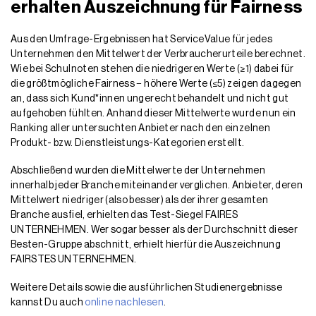
erhalten Auszeichnung für Fairness
Aus den Umfrage-Ergebnissen hat ServiceValue für jedes
Unternehmen den Mittelwert der Verbraucherurteile berechnet.
Wie bei Schulnoten stehen die niedrigeren Werte (≥1) dabei für
die größtmögliche Fairness − höhere Werte (≤5) zeigen dagegen
an, dass sich Kund*innen ungerecht behandelt und nicht gut
aufgehoben fühlten. Anhand dieser Mittelwerte wurde nun ein
Ranking aller untersuchten Anbieter nach den einzelnen
Produkt- bzw. Dienstleistungs-Kategorien erstellt.
Abschließend wurden die Mittelwerte der Unternehmen
innerhalb jeder Branche miteinander verglichen. Anbieter, deren
Mittelwert niedriger (also besser) als der ihrer gesamten
Branche ausfiel, erhielten das Test-Siegel FAIRES
UNTERNEHMEN. Wer sogar besser als der Durchschnitt dieser
Besten-Gruppe abschnitt, erhielt hierfür die Auszeichnung
FAIRSTES UNTERNEHMEN.
Weitere Details sowie die ausführlichen Studienergebnisse
kannst Du auch
online nachlesen
.