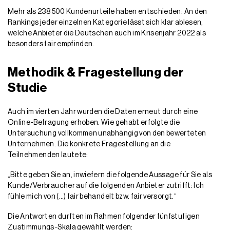
Mehr als 238 500 Kundenurteile haben entschieden: An den
Rankings jeder einzelnen Kategorie lässt sich klar ablesen,
welche Anbieter die Deutschen auch im Krisenjahr 2022 als
besonders fair empfinden.
Methodik & Fragestellung der
Studie
Auch im vierten Jahr wurden die Daten erneut durch eine
Online-Befragung erhoben. Wie gehabt erfolgte die
Untersuchung vollkommen unabhängig von den bewerteten
Unternehmen. Die konkrete Fragestellung an die
Teilnehmenden lautete:
„Bitte geben Sie an, inwiefern die folgende Aussage für Sie als
Kunde/Verbraucher auf die folgenden Anbieter zutrifft: Ich
fühle mich von (…) fair behandelt bzw. fair versorgt.“
Die Antworten durften im Rahmen folgender fünfstufigen
Zustimmungs-Skala gewählt werden: