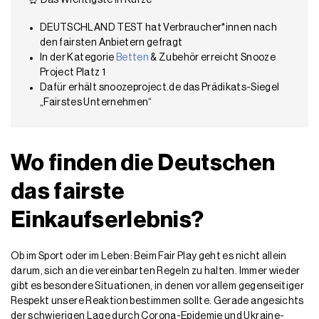
⏰ Das Wichtigste in Kürze
DEUTSCHLAND TEST hat Verbraucher*innen nach
den fairsten Anbietern gefragt
In der Kategorie
Betten
& Zubehör erreicht Snooze
Project Platz 1
Dafür erhält snoozeproject.de das Prädikats-Siegel
„Fairstes Unternehmen“
Wo finden die Deutschen
das fairste
Einkaufserlebnis?
Ob im Sport oder im Leben: Beim Fair Play geht es nicht allein
darum, sich an die vereinbarten Regeln zu halten. Immer wieder
gibt es besondere Situationen, in denen vor allem gegenseitiger
Respekt unsere Reaktion bestimmen sollte. Gerade angesichts
der schwierigen Lage durch Corona-Epidemie und Ukraine-