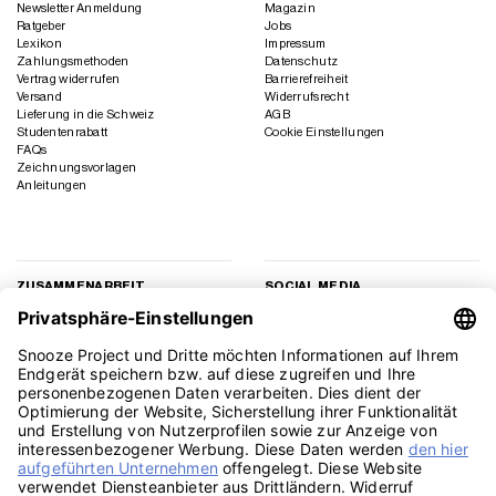
Newsletter Anmeldung
Magazin
Ratgeber
Jobs
Lexikon
Impressum
Zahlungsmethoden
Datenschutz
Vertrag widerrufen
Barrierefreiheit
Versand
Widerrufsrecht
Lieferung in die Schweiz
AGB
Studentenrabatt
Cookie Einstellungen
FAQs
Zeichnungsvorlagen
Anleitungen
ZUSAMMENARBEIT
SOCIAL MEDIA
Geschäftskunden
Instagram
Kooperation
Facebook
Presse
TikTok
Affiliate Marketing
YouTube
Pinterest
LinkedIn