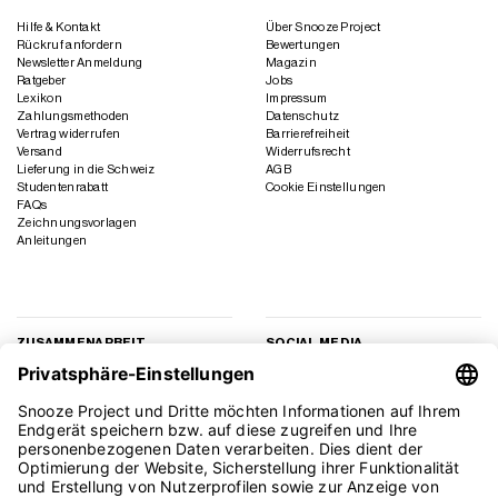
Hilfe & Kontakt
Über Snooze Project
Rückruf anfordern
Bewertungen
Newsletter Anmeldung
Magazin
Ratgeber
Jobs
Lexikon
Impressum
Zahlungsmethoden
Datenschutz
Vertrag widerrufen
Barrierefreiheit
Versand
Widerrufsrecht
Lieferung in die Schweiz
AGB
Studentenrabatt
Cookie Einstellungen
FAQs
Zeichnungsvorlagen
Anleitungen
ZUSAMMENARBEIT
SOCIAL MEDIA
Geschäftskunden
Instagram
Kooperation
Facebook
Presse
TikTok
Affiliate Marketing
YouTube
Pinterest
LinkedIn