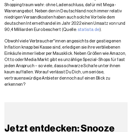
Shoppingtraum wahr: ohne Ladenschluss, dafür mit Mega-
Warenangebot. Neben den in Deutschland noch immer relativ
niedrigen Versandkosten haben auch solche Vorteile dem
deutschen Internethandel im Jahr 2022 einen Umsatz von rund
90,4 Milliarden Euro beschert (Quelle:
statista.de
).
Obwohl viele Verbraucher*innen angesichts der gestiegenen
Inflation knapp bei Kasse sind, erledigen sie ihre verbliebenen
Einkäufe immer lieber per Mausklick. Neben Größen wie Amazon,
Otto oder Media Markt gibt es unzählige Spezial-Shops für fast
jeden Anspruch − so viele, dass schwarze Schafe unter ihnen
kaum auffallen. Worauf verlässt Du Dich, um seriöse,
vertrauenswürdige Anbieter dennoch auf einen Blick zu
erkennen?
Jetzt entdecken: Snooze