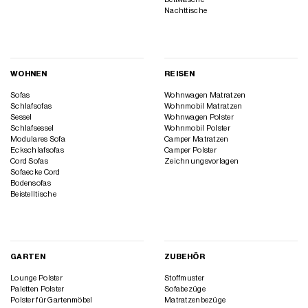
Nachttische
WOHNEN
REISEN
Sofas
Wohnwagen Matratzen
Schlafsofas
Wohnmobil Matratzen
Sessel
Wohnwagen Polster
Schlafsessel
Wohnmobil Polster
Modulares Sofa
Camper Matratzen
Eckschlafsofas
Camper Polster
Cord Sofas
Zeichnungsvorlagen
Sofaecke Cord
Bodensofas
Beistelltische
GARTEN
ZUBEHÖR
Lounge Polster
Stoffmuster
Paletten Polster
Sofabezüge
Polster für Gartenmöbel
Matratzenbezüge