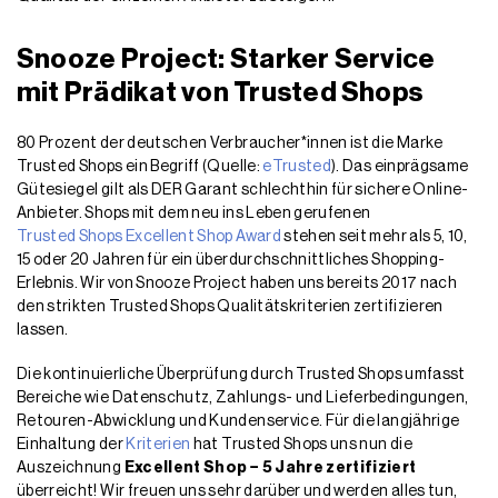
Snooze Project: Starker Service
mit Prädikat von Trusted Shops
80 Prozent der deutschen Verbraucher*innen ist die Marke
Trusted Shops ein Begriff (Quelle:
eTrusted
). Das einprägsame
Gütesiegel gilt als DER Garant schlechthin für sichere Online-
Anbieter. Shops mit dem neu ins Leben gerufenen
Trusted Shops Excellent Shop Award
stehen seit mehr als 5, 10,
15 oder 20 Jahren für ein überdurchschnittliches Shopping-
Erlebnis. Wir von Snooze Project haben uns bereits 2017 nach
den strikten Trusted Shops Qualitätskriterien zertifizieren
lassen.
Die kontinuierliche Überprüfung durch Trusted Shops umfasst
Bereiche wie Datenschutz, Zahlungs- und Lieferbedingungen,
Retouren-Abwicklung und Kundenservice. Für die langjährige
Einhaltung der
Kriterien
hat Trusted Shops uns nun die
Auszeichnung
Excellent Shop − 5 Jahre zertifiziert
überreicht! Wir freuen uns sehr darüber und werden alles tun,