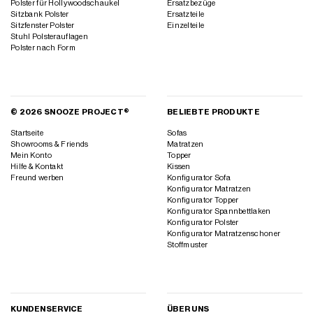
Polster für Hollywoodschaukel
Ersatzbezüge
Sitzbank Polster
Ersatzteile
Sitzfenster Polster
Einzelteile
Stuhl Polsterauflagen
Polster nach Form
© 2026 SNOOZE PROJECT®
BELIEBTE PRODUKTE
Startseite
Sofas
Showrooms & Friends
Matratzen
Mein Konto
Topper
Hilfe & Kontakt
Kissen
Freund werben
Konfigurator Sofa
Konfigurator Matratzen
Konfigurator Topper
Konfigurator Spannbettlaken
Konfigurator Polster
Konfigurator Matratzenschoner
Stoffmuster
KUNDENSERVICE
ÜBER UNS