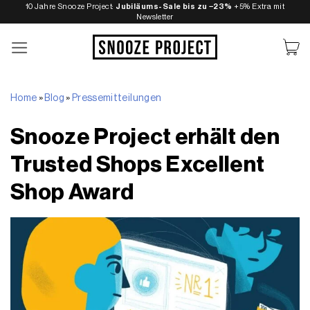
Zum
10 Jahre Snooze Project:
Jubiläums-Sale bis zu −23%
+5% Extra mit
Newsletter
Inhalt
springen
Home
»
Blog
»
Pressemitteilungen
Snooze Project erhält den
Trusted Shops Excellent
Shop Award