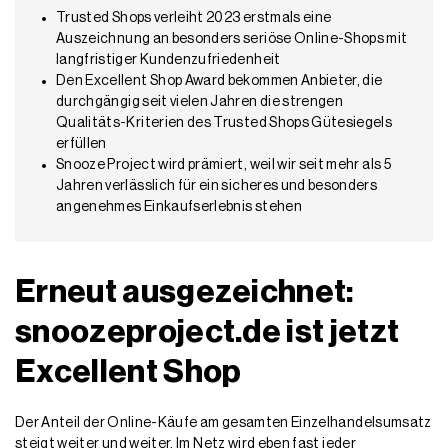
Trusted Shops verleiht 2023 erstmals eine
Auszeichnung an besonders seriöse Online-Shops mit
langfristiger Kundenzufriedenheit
Den Excellent Shop Award bekommen Anbieter, die
durchgängig seit vielen Jahren die strengen
Qualitäts-Kriterien des Trusted Shops Gütesiegels
erfüllen
Snooze Project wird prämiert, weil wir seit mehr als 5
Jahren verlässlich für ein sicheres und besonders
angenehmes Einkaufserlebnis stehen
Erneut ausgezeichnet:
snoozeproject.de ist jetzt
Excellent Shop
Der Anteil der Online-Käufe am gesamten Einzelhandelsumsatz
steigt weiter und weiter. Im Netz wird eben fast jeder