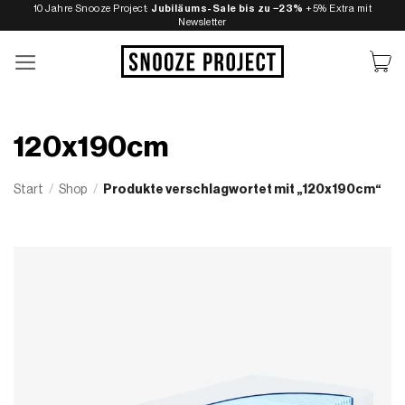
Zum
10 Jahre Snooze Project:
Jubiläums-Sale bis zu −23%
+5% Extra mit
Newsletter
Inhalt
springen
120x190cm
Start
/
Shop
/
Produkte verschlagwortet mit „120x190cm“