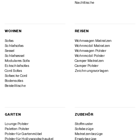
Nachttische
WOHNEN
REISEN
Sofas
Wohnwagen Matratzen
Schlafsofas
Wohnmobil Matratzen
Sessel
Wohnwagen Polster
Schlafsessel
Wohnmobil Polster
Modulares Sofa
Camper Matratzen
Eckschlafsofas
Camper Polster
Cord Sofas
Zeichnungsvorlagen
Sofaecke Cord
Bodensofas
Beistelltische
GARTEN
ZUBEHÖR
Lounge Polster
Stoffmuster
Paletten Polster
Sofabezüge
Polster für Gartenmöbel
Matratzenbezüge
Polster für Hollywoodschaukel
Ersatzbezüge