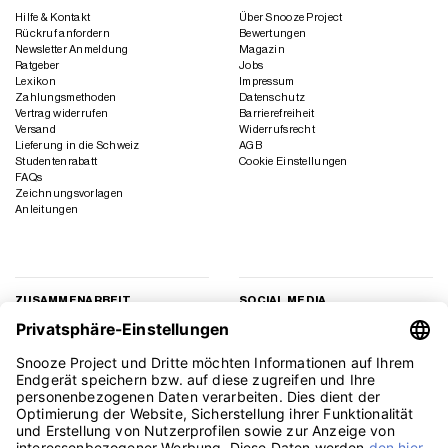
Hilfe & Kontakt
Über Snooze Project
Rückruf anfordern
Bewertungen
Newsletter Anmeldung
Magazin
Ratgeber
Jobs
Lexikon
Impressum
Zahlungsmethoden
Datenschutz
Vertrag widerrufen
Barrierefreiheit
Versand
Widerrufsrecht
Lieferung in die Schweiz
AGB
Studentenrabatt
Cookie Einstellungen
FAQs
Zeichnungsvorlagen
Anleitungen
ZUSAMMENARBEIT
SOCIAL MEDIA
Geschäftskunden
Instagram
Kooperation
Facebook
Presse
TikTok
Affiliate Marketing
YouTube
Pinterest
LinkedIn