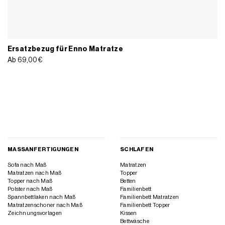
Ersatzbezug für Enno Matratze
Ab
69,00
€
MASSANFERTIGUNGEN
SCHLAFEN
Sofa nach Maß
Matratzen
Matratzen nach Maß
Topper
Topper nach Maß
Betten
Polster nach Maß
Familienbett
Spannbettlaken nach Maß
Familienbett Matratzen
Matratzenschoner nach Maß
Familienbett Topper
Zeichnungsvorlagen
Kissen
Bettwäsche