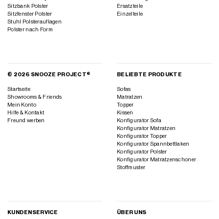
Sitzbank Polster
Ersatzteile
Sitzfenster Polster
Einzelteile
Stuhl Polsterauflagen
Polster nach Form
© 2026 SNOOZE PROJECT®
BELIEBTE PRODUKTE
Startseite
Sofas
Showrooms & Friends
Matratzen
Mein Konto
Topper
Hilfe & Kontakt
Kissen
Freund werben
Konfigurator Sofa
Konfigurator Matratzen
Konfigurator Topper
Konfigurator Spannbettlaken
Konfigurator Polster
Konfigurator Matratzenschoner
Stoffmuster
KUNDENSERVICE
ÜBER UNS