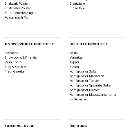
Sitzbank Polster
Ersatzteile
Sitzfenster Polster
Einzelteile
Stuhl Polsterauflagen
Polster nach Form
© 2026 SNOOZE PROJECT®
BELIEBTE PRODUKTE
Startseite
Sofas
Showrooms & Friends
Matratzen
Mein Konto
Topper
Hilfe & Kontakt
Kissen
Freund werben
Konfigurator Sofa
Konfigurator Matratzen
Konfigurator Topper
Konfigurator Spannbettlaken
Konfigurator Polster
Konfigurator Matratzenschoner
Stoffmuster
KUNDENSERVICE
ÜBER UNS