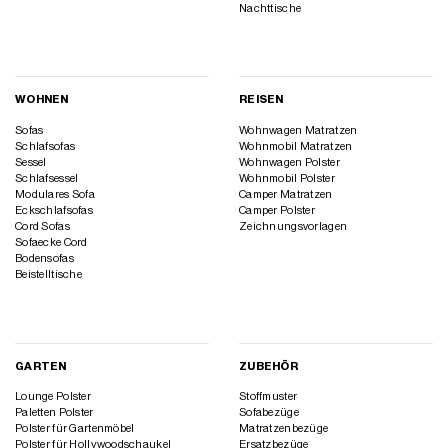
Nachttische
WOHNEN
REISEN
Sofas
Wohnwagen Matratzen
Schlafsofas
Wohnmobil Matratzen
Sessel
Wohnwagen Polster
Schlafsessel
Wohnmobil Polster
Modulares Sofa
Camper Matratzen
Eckschlafsofas
Camper Polster
Cord Sofas
Zeichnungsvorlagen
Sofaecke Cord
Bodensofas
Beistelltische
GARTEN
ZUBEHÖR
Lounge Polster
Stoffmuster
Paletten Polster
Sofabezüge
Polster für Gartenmöbel
Matratzenbezüge
Polster für Hollywoodschaukel
Ersatzbezüge