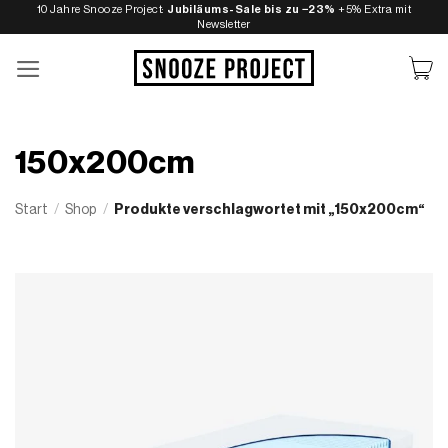
Zum
10 Jahre Snooze Project:
Jubiläums-Sale bis zu −23%
+5% Extra mit
Newsletter
Inhalt
springen
150x200cm
Start
/
Shop
/
Produkte verschlagwortet mit „150x200cm“