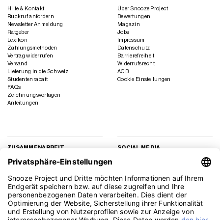
Hilfe & Kontakt
Über Snooze Project
Rückruf anfordern
Bewertungen
Newsletter Anmeldung
Magazin
Ratgeber
Jobs
Lexikon
Impressum
Zahlungsmethoden
Datenschutz
Vertrag widerrufen
Barrierefreiheit
Versand
Widerrufsrecht
Lieferung in die Schweiz
AGB
Studentenrabatt
Cookie Einstellungen
FAQs
Zeichnungsvorlagen
Anleitungen
ZUSAMMENARBEIT
SOCIAL MEDIA
Geschäftskunden
Instagram
Kooperation
Facebook
Presse
TikTok
Affiliate Marketing
YouTube
Pinterest
LinkedIn