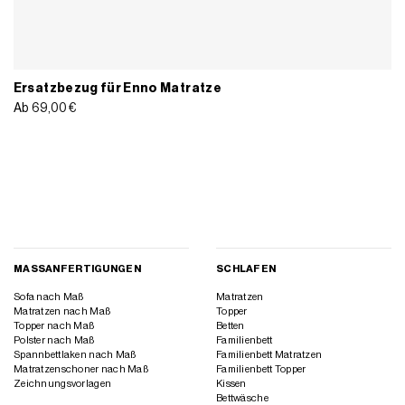
Ersatzbezug für Enno Matratze
Ab
69,00
€
MASSANFERTIGUNGEN
SCHLAFEN
Sofa nach Maß
Matratzen
Matratzen nach Maß
Topper
Topper nach Maß
Betten
Polster nach Maß
Familienbett
Spannbettlaken nach Maß
Familienbett Matratzen
Matratzenschoner nach Maß
Familienbett Topper
Zeichnungsvorlagen
Kissen
Bettwäsche