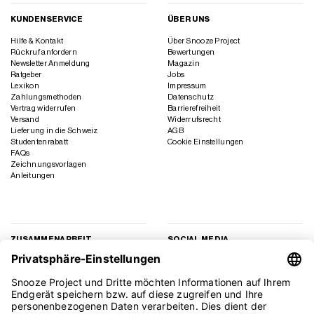
KUNDENSERVICE
ÜBER UNS
Hilfe & Kontakt
Über Snooze Project
Rückruf anfordern
Bewertungen
Newsletter Anmeldung
Magazin
Ratgeber
Jobs
Lexikon
Impressum
Zahlungsmethoden
Datenschutz
Vertrag widerrufen
Barrierefreiheit
Versand
Widerrufsrecht
Lieferung in die Schweiz
AGB
Studentenrabatt
Cookie Einstellungen
FAQs
Zeichnungsvorlagen
Anleitungen
ZUSAMMENARBEIT
SOCIAL MEDIA
Geschäftskunden
Instagram
Kooperation
Facebook
Presse
TikTok
Affiliate Marketing
YouTube
Pinterest