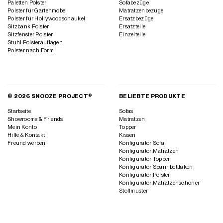
Paletten Polster
Sofabezüge
Polster für Gartenmöbel
Matratzenbezüge
Polster für Hollywoodschaukel
Ersatzbezüge
Sitzbank Polster
Ersatzteile
Sitzfenster Polster
Einzelteile
Stuhl Polsterauflagen
Polster nach Form
© 2026 SNOOZE PROJECT®
BELIEBTE PRODUKTE
Startseite
Sofas
Showrooms & Friends
Matratzen
Mein Konto
Topper
Hilfe & Kontakt
Kissen
Freund werben
Konfigurator Sofa
Konfigurator Matratzen
Konfigurator Topper
Konfigurator Spannbettlaken
Konfigurator Polster
Konfigurator Matratzenschoner
Stoffmuster