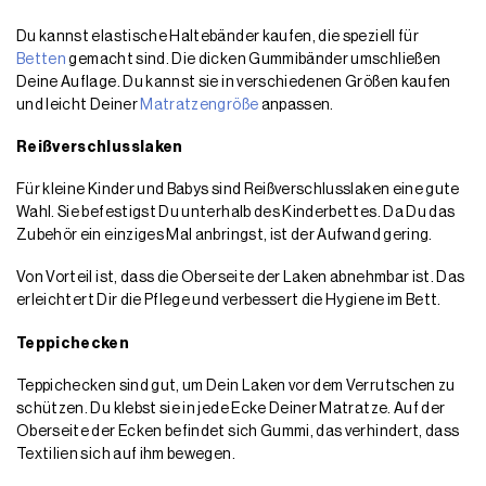
Du kannst elastische Haltebänder kaufen, die speziell für
Betten
gemacht sind. Die dicken Gummibänder umschließen
Deine Auflage. Du kannst sie in verschiedenen Größen kaufen
und leicht Deiner
Matratzengröße
anpassen.
Reißverschlusslaken
Für kleine Kinder und Babys sind Reißverschlusslaken eine gute
Wahl. Sie befestigst Du unterhalb des Kinderbettes. Da Du das
Zubehör ein einziges Mal anbringst, ist der Aufwand gering.
Von Vorteil ist, dass die Oberseite der Laken abnehmbar ist. Das
erleichtert Dir die Pflege und verbessert die Hygiene im Bett.
Teppichecken
Teppichecken sind gut, um Dein Laken vor dem Verrutschen zu
schützen. Du klebst sie in jede Ecke Deiner Matratze. Auf der
Oberseite der Ecken befindet sich Gummi, das verhindert, dass
Textilien sich auf ihm bewegen.