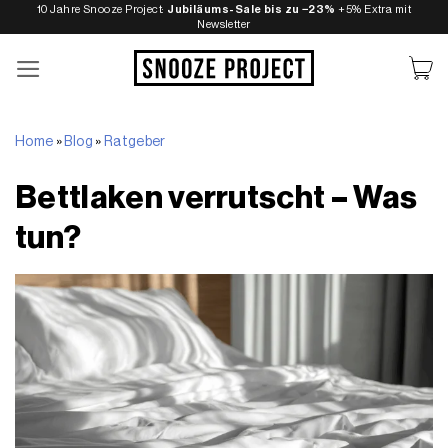
Zum
10 Jahre Snooze Project:
Jubiläums-Sale bis zu −23%
+5% Extra mit
Newsletter
Inhalt
springen
Home
»
Blog
»
Ratgeber
Bettlaken verrutscht – Was
tun?