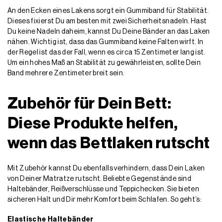
An den Ecken eines Lakens sorgt ein Gummiband für Stabilität.
Dieses fixierst Du am besten mit zwei Sicherheitsnadeln. Hast
Du keine Nadeln daheim, kannst Du Deine Bänder an das Laken
nähen. Wichtig ist, dass das Gummiband keine Falten wirft. In
der Regel ist das der Fall, wenn es circa 15 Zentimeter lang ist.
Um ein hohes Maß an Stabilität zu gewährleisten, sollte Dein
Band mehrere Zentimeter breit sein.
Zubehör für Dein Bett:
Diese Produkte helfen,
wenn das Bettlaken rutscht
Mit Zubehör kannst Du ebenfalls verhindern, dass Dein Laken
von Deiner Matratze rutscht. Beliebte Gegenstände sind
Haltebänder, Reißverschlüsse und Teppichecken. Sie bieten
sicheren Halt und Dir mehr Komfort beim Schlafen. So geht’s:
Elastische Haltebänder