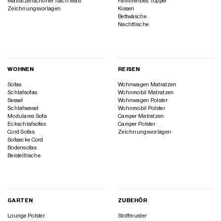
Matratzenschoner nach Maß
Familienbett Topper
Zeichnungsvorlagen
Kissen
Bettwäsche
Nachttische
WOHNEN
REISEN
Sofas
Wohnwagen Matratzen
Schlafsofas
Wohnmobil Matratzen
Sessel
Wohnwagen Polster
Schlafsessel
Wohnmobil Polster
Modulares Sofa
Camper Matratzen
Eckschlafsofas
Camper Polster
Cord Sofas
Zeichnungsvorlagen
Sofaecke Cord
Bodensofas
Beistelltische
GARTEN
ZUBEHÖR
Lounge Polster
Stoffmuster