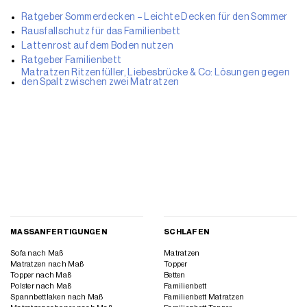
Ratgeber Sommerdecken – Leichte Decken für den Sommer
Rausfallschutz für das Familienbett
Lattenrost auf dem Boden nutzen
Ratgeber Familienbett
Matratzen Ritzenfüller, Liebesbrücke & Co: Lösungen gegen
den Spalt zwischen zwei Matratzen
MASSANFERTIGUNGEN
SCHLAFEN
Sofa nach Maß
Matratzen
Matratzen nach Maß
Topper
Topper nach Maß
Betten
Polster nach Maß
Familienbett
Spannbettlaken nach Maß
Familienbett Matratzen