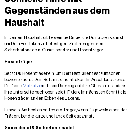
Gegenständen aus dem
Haushalt
In Deinem Haushalt gibt es einige Dinge, die Du nutzen kannst,
um Dein Bettlaken zu befestigen. Zu ihnen gehören
Sicherheitsnadeln, Gummibänder und Hosenträger:
Hosenträger
Setzt Du Hosenträger ein, um Dein Bettlaken festzumachen,
beziehe zuerst Dein Bett mit einem Laken. Im Anschluss drehst
Du Deine
Matratze
mit dem Überzug auf ihre Oberseite, sodass
ihre Unterseite nach oben zeigt. Fixiere im nächsten Schritt die
Hosenträger an den Ecken des Lakens.
Hinweis: Am besten halten die Träger, wenn Du jeweils einen der
Träger über die kurze und lange Seite spannst.
Gummiband & Sicherheitsnadel