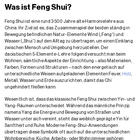
Was ist Feng Shui?
Feng Shui ist eine rund 3 500 Jahre alte Harmonielehre aus
China. Ihr Ziel ist es, das Zusammenspiel der beiden ständig in
Bewegung befindlichen Natur-Elemente Wind („Feng“) und
Wasser („Shui“) auf den Alltag zu übertragen, um einen Einklang
zwischen Mensch und Umgebung herzustellen. Der
daoistischen 5-Elemente-Lehre folgend versucht man beim
Wohnen, sämtliche Aspekte der Einrichtung – also Materialien,
Farben, Formen und Strukturen – nach den energetisch auf
unterschiedliche Weisen aufgeladenen Elementen Feuer,
Holz
,
Metall, Wasser und Erde auszurichten, damit das Chi
ungehindert fließen kann.
Wesentlich ist, dass das klassische Feng Shui zwischen Yin- und
Yang-Räumen unterscheidet: Während das männliche Prinzip
namens Yang die Energie und Bewegung von Straßen und
Wasser unter sich vereint, steht das weiblich geprägte Yin für
Sanftheit und Ruhe. Moderne Feng-Shui-Anwendungen
übertragen diese Symbolik oft auch auf die unterschiedlichen
Wohnbereiche: Küche, Arbeits- oder Wohnzimmer gehören