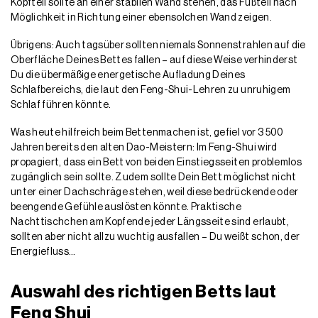
Kopfteil sollte an einer stabilen Wand stehen, das Fußteil nach
Möglichkeit in Richtung einer ebensolchen Wand zeigen.
Übrigens: Auch tagsüber sollten niemals Sonnenstrahlen auf die
Oberfläche Deines Bettes fallen – auf diese Weise verhinderst
Du die übermäßige energetische Aufladung Deines
Schlafbereichs, die laut den Feng-Shui-Lehren zu unruhigem
Schlaf führen könnte.
Was heute hilfreich beim Bettenmachen ist, gefiel vor 3 500
Jahren bereits den alten Dao-Meistern: Im Feng-Shui wird
propagiert, dass ein Bett von beiden Einstiegsseiten problemlos
zugänglich sein sollte. Zudem sollte Dein Bett möglichst nicht
unter einer Dachschräge stehen, weil diese bedrückende oder
beengende Gefühle auslösten könnte. Praktische
Nachttischchen am Kopfende jeder Längsseite sind erlaubt,
sollten aber nicht allzu wuchtig ausfallen – Du weißt schon, der
Energiefluss…
Auswahl des richtigen Betts laut
Feng Shui