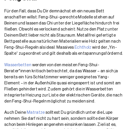
Für den Fall, dass Du Dir demnächst eh ein neues Bett
anschaffen willst: Feng-Shui-gerechte Modelle stehen auf
Beinen und lassen das Chi unter der Liegefläche hindurch frei
fließen. Obwohl es verlockend scheint: Nutze den Platz unter
Deinem Bett lieber nicht als Stauraum. Metallfrei gefertigte
Bettgestelle aus natürlichen Materialien wie Holz gelten nach
Feng-Shui-Regeln als ideal: Massives
Echtholz
wird der „Yin-
Spalte“ zugeordnet und gilt deshalb als entspannungsfördernd.
Wasserbetten
werden von den meisten Feng-Shui-
Berater*innen kritisch betrachtet, da das Wasser – an sich ja
bereits ein fürs Schlafzimmer weniger geeignetes Yang-
Element – in der Außenhülle quasi eingesperrt ist und somit am
Fließen gehindert wird. Zudem gehört die in Wasserbetten
integrierte Heizung zur Liste der elektrischen Geräte, die nach
den Feng-Shui-Regeln möglichst zu meiden sind.
Auch Deine
Matratze
solltest Du gründlich unter die Lupe
nehmen: Sie darf nicht zu hart sein, sondern sollte den Körper
schon beim Hinlegen angenehm einsinken lassen. Ziel ist es,