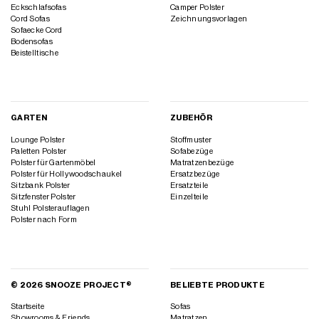
Eckschlafsofas
Camper Polster
Cord Sofas
Zeichnungsvorlagen
Sofaecke Cord
Bodensofas
Beistelltische
GARTEN
ZUBEHÖR
Lounge Polster
Stoffmuster
Paletten Polster
Sofabezüge
Polster für Gartenmöbel
Matratzenbezüge
Polster für Hollywoodschaukel
Ersatzbezüge
Sitzbank Polster
Ersatzteile
Sitzfenster Polster
Einzelteile
Stuhl Polsterauflagen
Polster nach Form
© 2026 SNOOZE PROJECT®
BELIEBTE PRODUKTE
Startseite
Sofas
Showrooms & Friends
Matratzen