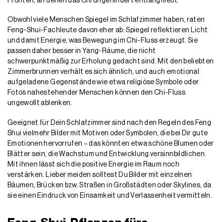
Fronten, an denen das Chi ungehindert entlangfließt.
Obwohl viele Menschen Spiegel im Schlafzimmer haben, raten
Feng-Shui-Fachleute davon eher ab: Spiegel reflektieren Licht
und damit Energie, was Bewegung im Chi-Fluss erzeugt. Sie
passen daher besser in Yang-Räume, die nicht
schwerpunktmäßig zur Erholung gedacht sind. Mit den beliebten
Zimmerbrunnen verhält es sich ähnlich, und auch emotional
aufgeladene Gegenstände wie etwa religiöse Symbole oder
Fotos nahestehender Menschen können den Chi-Fluss
ungewollt ablenken.
Geeignet für Dein Schlafzimmer sind nach den Regeln des Feng
Shui vielmehr Bilder mit Motiven oder Symbolen, die bei Dir gute
Emotionen hervorrufen – das könnten etwa schöne Blumen oder
Blätter sein, die Wachstum und Entwicklung versinnbildlichen.
Mit ihnen lässt sich die positive Energie im Raum noch
verstärken. Lieber meiden solltest Du Bilder mit einzelnen
Bäumen, Brücken bzw. Straßen in Großstädten oder Skylines, da
sie einen Eindruck von Einsamkeit und Verlassenheit vermitteln.