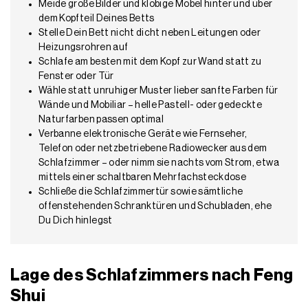
Meide große Bilder und klobige Möbel hinter und über
dem Kopfteil Deines Betts
Stelle Dein Bett nicht dicht neben Leitungen oder
Heizungsrohren auf
Schlafe am besten mit dem Kopf zur Wand statt zu
Fenster oder Tür
Wähle statt unruhiger Muster lieber sanfte Farben für
Wände und Mobiliar – helle Pastell- oder gedeckte
Naturfarben passen optimal
Verbanne elektronische Geräte wie Fernseher,
Telefon oder netzbetriebene Radiowecker aus dem
Schlafzimmer – oder nimm sie nachts vom Strom, etwa
mittels einer schaltbaren Mehrfachsteckdose
Schließe die Schlafzimmertür sowie sämtliche
offenstehenden Schranktüren und Schubladen, ehe
Du Dich hinlegst
Lage des Schlafzimmers nach Feng
Shui