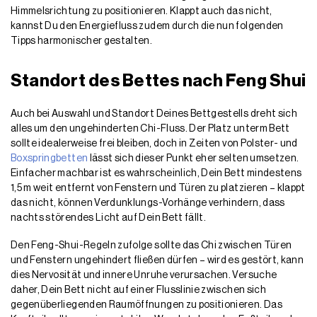
Himmelsrichtung zu positionieren. Klappt auch das nicht,
kannst Du den Energiefluss zudem durch die nun folgenden
Tipps harmonischer gestalten.
Standort des Bettes nach Feng Shui
Auch bei Auswahl und Standort Deines Bettgestells dreht sich
alles um den ungehinderten Chi-Fluss. Der Platz unterm Bett
sollte idealerweise frei bleiben, doch in Zeiten von Polster- und
Boxspringbetten
lässt sich dieser Punkt eher selten umsetzen.
Einfacher machbar ist es wahrscheinlich, Dein Bett mindestens
1,5 m weit entfernt von Fenstern und Türen zu platzieren – klappt
das nicht, können Verdunklungs-Vorhänge verhindern, dass
nachts störendes Licht auf Dein Bett fällt.
Den Feng-Shui-Regeln zufolge sollte das Chi zwischen Türen
und Fenstern ungehindert fließen dürfen – wird es gestört, kann
dies Nervosität und innere Unruhe verursachen. Versuche
daher, Dein Bett nicht auf einer Flusslinie zwischen sich
gegenüberliegenden Raumöffnungen zu positionieren. Das