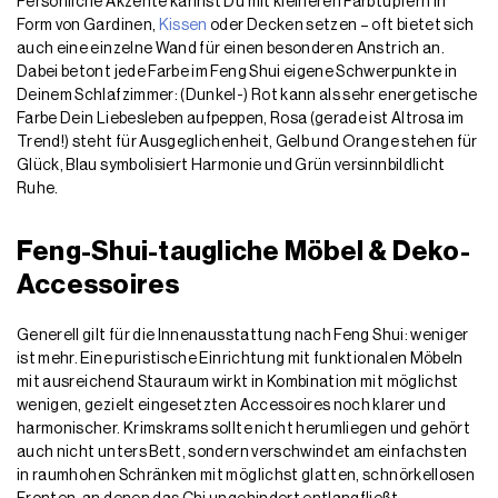
Persönliche Akzente kannst Du mit kleineren Farbtupfern in
Form von Gardinen,
Kissen
oder Decken setzen – oft bietet sich
auch eine einzelne Wand für einen besonderen Anstrich an.
Dabei betont jede Farbe im Feng Shui eigene Schwerpunkte in
Deinem Schlafzimmer: (Dunkel-) Rot kann als sehr energetische
Farbe Dein Liebesleben aufpeppen, Rosa (gerade ist Altrosa im
Trend!) steht für Ausgeglichenheit, Gelb und Orange stehen für
Glück, Blau symbolisiert Harmonie und Grün versinnbildlicht
Ruhe.
Feng-Shui-taugliche Möbel & Deko-
Accessoires
Generell gilt für die Innenausstattung nach Feng Shui: weniger
ist mehr. Eine puristische Einrichtung mit funktionalen Möbeln
mit ausreichend Stauraum wirkt in Kombination mit möglichst
wenigen, gezielt eingesetzten Accessoires noch klarer und
harmonischer. Krimskrams sollte nicht herumliegen und gehört
auch nicht unters Bett, sondern verschwindet am einfachsten
in raumhohen Schränken mit möglichst glatten, schnörkellosen