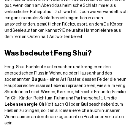
gut, wenn dann am Abend das heimische Schlafzimmer als
verlässlicher Ruhepol auf Dich wartet. Doch wie verwandelt sich
ein ganz normaler Schlafbereich eigentlich in einen
ansprechenden, gemütlichen Rückzugsort, an dem Du Körper
und Seele auftanken kannst? Eine uralte Harmonielehre aus
dem fernen Osten hält Antworten bereit.
Was bedeutet Feng Shui?
Feng-Shui-Fachleute untersuchen und korrigieren den
energetischen Fluss in Wohnung oder Haus anhand des
sogenannten
Bagua
– einer Art Raster, dessen Felder die neun
Hauptbereiche unseres Lebens repräsentieren, wie sie im Feng
Shui definiert sind. Wissen, Karriere, hilfreiche Freunde, Familie,
Tai Chi, Kinder, Reichtum, Ruhm und Partnerschaft: Um die
Lebensenergie Chi
(oft auch
Qi
oder
Qui
geschrieben) zum
Fließen zu bringen, sollten all diese Bereiche auch in unseren
Wohnräumen an den ihnen zugedachten Positionen vertreten
sein.