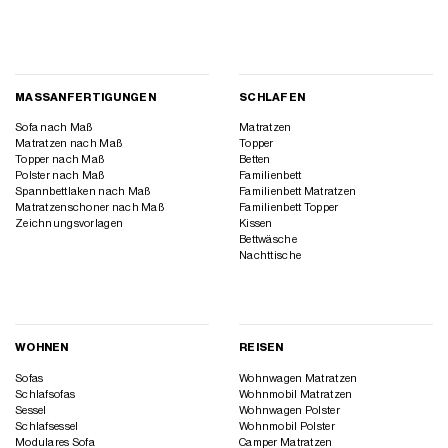
MASSANFERTIGUNGEN
SCHLAFEN
Sofa nach Maß
Matratzen
Matratzen nach Maß
Topper
Topper nach Maß
Betten
Polster nach Maß
Familienbett
Spannbettlaken nach Maß
Familienbett Matratzen
Matratzenschoner nach Maß
Familienbett Topper
Zeichnungsvorlagen
Kissen
Bettwäsche
Nachttische
WOHNEN
REISEN
Sofas
Wohnwagen Matratzen
Schlafsofas
Wohnmobil Matratzen
Sessel
Wohnwagen Polster
Schlafsessel
Wohnmobil Polster
Modulares Sofa
Camper Matratzen