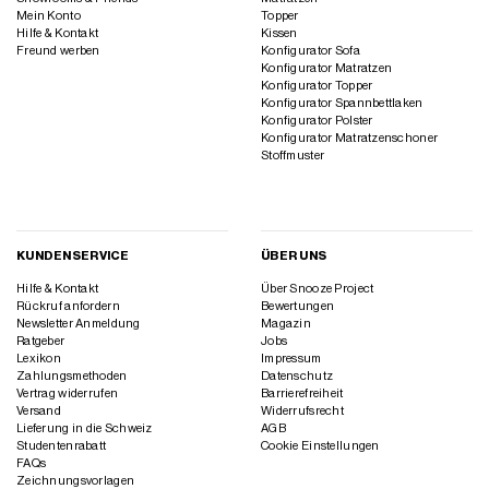
Mein Konto
Topper
Hilfe & Kontakt
Kissen
Freund werben
Konfigurator Sofa
Konfigurator Matratzen
Konfigurator Topper
Konfigurator Spannbettlaken
Konfigurator Polster
Konfigurator Matratzenschoner
Stoffmuster
KUNDENSERVICE
ÜBER UNS
Hilfe & Kontakt
Über Snooze Project
Rückruf anfordern
Bewertungen
Newsletter Anmeldung
Magazin
Ratgeber
Jobs
Lexikon
Impressum
Zahlungsmethoden
Datenschutz
Vertrag widerrufen
Barrierefreiheit
Versand
Widerrufsrecht
Lieferung in die Schweiz
AGB
Studentenrabatt
Cookie Einstellungen
FAQs
Zeichnungsvorlagen