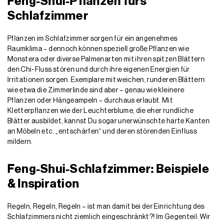
Feng-Shui-Pflanzen fürs
Schlafzimmer
Pflanzen im Schlafzimmer sorgen für ein angenehmes
Raumklima – dennoch können speziell große Pflanzen wie
Monstera oder diverse Palmenarten mit ihren spitzen Blättern
den Chi-Fluss stören und durch ihre eigenen Energien für
Irritationen sorgen. Exemplare mit weichen, runderen Blättern
wie etwa die Zimmerlinde sind aber – genau wie kleinere
Pflanzen oder Hängeampeln – durchaus erlaubt. Mit
Kletterpflanzen wie der Leuchterblume, die eher rundliche
Blätter ausbildet, kannst Du sogar unerwünschte harte Kanten
an Möbeln etc. „entschärfen“ und deren störenden Einfluss
mildern.
Feng-Shui-Schlafzimmer: Beispiele
& Inspiration
Regeln, Regeln, Regeln – ist man damit bei der Einrichtung des
Schlafzimmers nicht ziemlich eingeschränkt?! Im Gegenteil: Wir