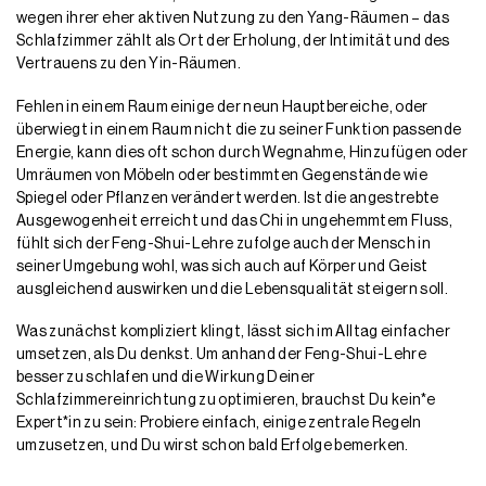
wegen ihrer eher aktiven Nutzung zu den Yang-Räumen – das
Schlafzimmer zählt als Ort der Erholung, der Intimität und des
Vertrauens zu den Yin-Räumen.
Fehlen in einem Raum einige der neun Hauptbereiche, oder
überwiegt in einem Raum nicht die zu seiner Funktion passende
Energie, kann dies oft schon durch Wegnahme, Hinzufügen oder
Umräumen von Möbeln oder bestimmten Gegenstände wie
Spiegel oder Pflanzen verändert werden. Ist die angestrebte
Ausgewogenheit erreicht und das Chi in ungehemmtem Fluss,
fühlt sich der Feng-Shui-Lehre zufolge auch der Mensch in
seiner Umgebung wohl, was sich auch auf Körper und Geist
ausgleichend auswirken und die Lebensqualität steigern soll.
Was zunächst kompliziert klingt, lässt sich im Alltag einfacher
umsetzen, als Du denkst. Um anhand der Feng-Shui-Lehre
besser zu schlafen und die Wirkung Deiner
Schlafzimmereinrichtung zu optimieren, brauchst Du kein*e
Expert*in zu sein: Probiere einfach, einige zentrale Regeln
umzusetzen, und Du wirst schon bald Erfolge bemerken.