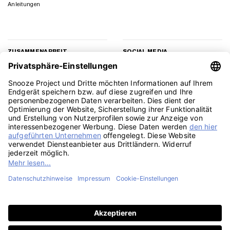
Anleitungen
ZUSAMMENARBEIT
SOCIAL MEDIA
Geschäftskunden
Instagram
Kooperation
Facebook
Presse
TikTok
Affiliate Marketing
YouTube
Pinterest
LinkedIn
PayPal
Visa
MasterCard
Klarna
Sepa
Sofort
Rechu
Amazon
American
Apple
Google
GiroPay
Eps
Bank
Express
Pay
Pay
Transfe
Credit
Stripe
Card