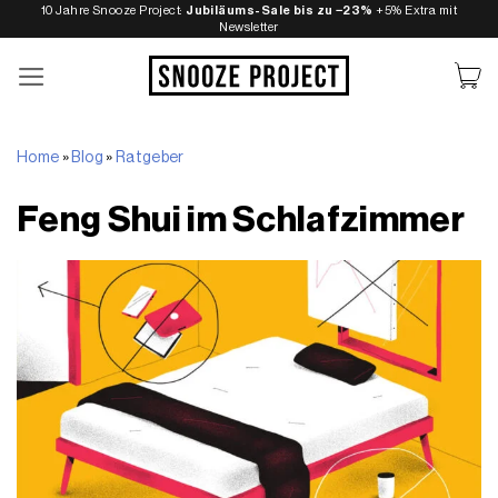
Zum
10 Jahre Snooze Project:
Jubiläums-Sale bis zu −23%
+5% Extra mit
Newsletter
Inhalt
springen
Home
»
Blog
»
Ratgeber
Feng Shui im Schlafzimmer