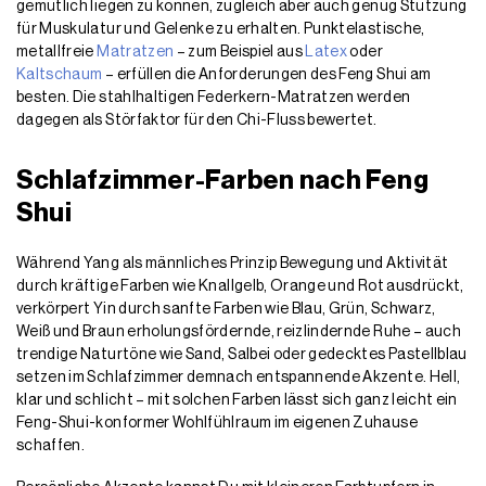
gemütlich liegen zu können, zugleich aber auch genug Stützung
für Muskulatur und Gelenke zu erhalten. Punktelastische,
metallfreie
Matratzen
– zum Beispiel aus
Latex
oder
Kaltschaum
– erfüllen die Anforderungen des Feng Shui am
besten. Die stahlhaltigen Federkern-Matratzen werden
dagegen als Störfaktor für den Chi-Fluss bewertet.
Schlafzimmer-Farben nach Feng
Shui
Während Yang als männliches Prinzip Bewegung und Aktivität
durch kräftige Farben wie Knallgelb, Orange und Rot ausdrückt,
verkörpert Yin durch sanfte Farben wie Blau, Grün, Schwarz,
Weiß und Braun erholungsfördernde, reizlindernde Ruhe – auch
trendige Naturtöne wie Sand, Salbei oder gedecktes Pastellblau
setzen im Schlafzimmer demnach entspannende Akzente. Hell,
klar und schlicht – mit solchen Farben lässt sich ganz leicht ein
Feng-Shui-konformer Wohlfühlraum im eigenen Zuhause
schaffen.