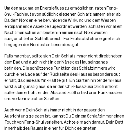
Um den maximalen Energiefluss zu ermöglichen, raten Feng-
Shui-Fachleute von südlich gelegenen Schlafzimmern eher ab.
Da dem Norden eine beruhigende Wirkung und dem Westen
entspannende Aspekte zugeordnet werden, schlafen vor allem
Nachtmenschen am besten in einem nach Nordwesten
ausgerichteten Schlafbereich. Für Frühaufsteher eignet sich
hingegen der Nordosten besonders gut.
Falls machbar, sollte sich Dein Schlafzimmer nicht direkt neben
dem Bad und auch nicht in der Nähe des Hauseingangs
befinden. Die schützende Funktion des Schlafzimmers wird
durch eine Lage auf der Rückseite des Hauses besonders gut
erfüllt, da diese als Yin-Hälfte gilt. Ein Garten hinter dem Haus
wirkt sich günstig aus, da er den Chi-Fluss zusätzlich erhöht –
außerdem erhöht er den Abstand zu Störfaktoren Funkmasten
und verkehrsreichen Straßen.
Auch wenn Dein Schlafzimmer nicht in der passenden
Ausrichtung gelegen ist, kannst Du Deinem Schlafzimmer einen
Touch von Feng-Shui verleihen: Achte einfach darauf, Dein Bett
innerhalb des Raums in einer für Dich geeigneten