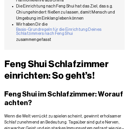
Harmonielehre aus China
Die Einrichtung nach Feng Shui hat das Ziel, das s.g.
Chi ungehindert fließen zu lassen, damit Mensch und
Umgebung im Einklang leben können
Wir haben Dir die
Basis-Grundregeln für die Einrichtung Deines
Schlafzimmers nach Feng Shui
zusammengefasst
Feng Shui Schlafzimmer
einrichten: So geht’s!
Feng Shui im Schlafzimmer: Worauf
achten?
Wenn die Welt verrückt zu spielen scheint, gewinnt erholsamer
Schlaf zunehmend an Bedeutung. Tagsüber sind gute Nerven,
ein wacher Geist und ein starkes Immunsystem gefragt wie nie –