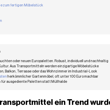
te zum fertigen Möbelstück
en
s
auchten oder neuen Europaletten. Robust, individuell und nachhaltig
-Kultur. Aus Transportmitteln werden einzigartige Möbelstücke
rten, Balkon, Terrasse oder das Wohnzimmer im Industrial-Look
sten
herkömmlicher Gartenmöbel, oft unter 100 Euro machbar
 für ausgediente Paletten statt Müllhalde
ransportmittel ein Trend wurd