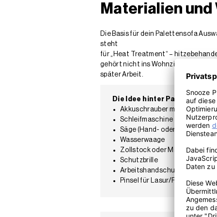
Materialien un
Die Basis für dein Palettensofa Ausw
steht
für „Heat Treatment“ – hitzebehande
gehört nicht ins Wohnzimmer. Prüfe j
später Arbeit.
Die Idee hinter Palettensofa
Akkuschrauber mit Bits
Schleifmaschine oder Schleifp
Säge (Hand- oder Stichsäge)
Wasserwaage
Zollstock oder Maßband
Schutzbrille
Arbeitshandschuhe
Pinsel für Lasur/Farbe