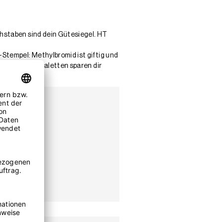
chstaben sind dein Gütesiegel. HT
Stempel: Methylbromid ist giftig und
e, trockene Paletten sparen dir