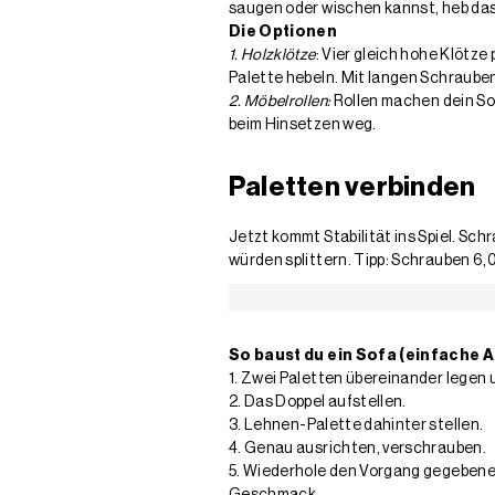
saugen oder wischen kannst, heb das
Die Optionen
1. Holzklötze
: Vier gleich hohe Klötze
Palette hebeln. Mit langen Schraube
2. Möbelrollen:
Rollen machen dein Sof
beim Hinsetzen weg.
Paletten verbinden
Jetzt kommt Stabilität ins Spiel. Sc
würden splittern. Tipp: Schrauben 6,0
So baust du ein Sofa (einfache A
1. Zwei Paletten übereinander legen 
2. Das Doppel aufstellen.
3. Lehnen-Palette dahinter stellen.
4. Genau ausrichten, verschrauben.
5. Wiederhole den Vorgang gegebenen