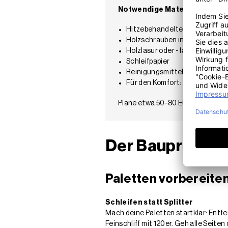
Notwendige Materialien
Hitzebehandelte Europalette
Holzschrauben in verschiede
Holzlasur oder -farbe
Schleifpapier
Reinigungsmittel
Für den Komfort: wetterfeste
Plane etwa 50-80 Euro für Materia
Der Bauprozess:
Paletten vorbereite
Schleifen statt Splitter
Mach deine Paletten startklar: Entf
Feinschliff mit 120er. Geh alle Seiten