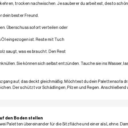
kehren, trocken nachwischen. Je sauberer du arbeitest, desto schöne
ier dein bester Freund.
gen. Überschuss sofort verteilen oder
s Öl eingezogen ist. Reste mit Tuch
olz saugt, was es braucht. Den Rest
knüllen. Sie können sich selbst entzünden. Tauche sie ins Wasser, la
euzgang auf, das deckt gleichmäßig. Möchtest du dein Palettensofa dr
ichen. Der schützt vor Schädlingen, Pilzen und Regen. Anschließend 
auf den Boden stellen
wei Paletten übereinander für die Sitzfläche und einer als Lehne. Da