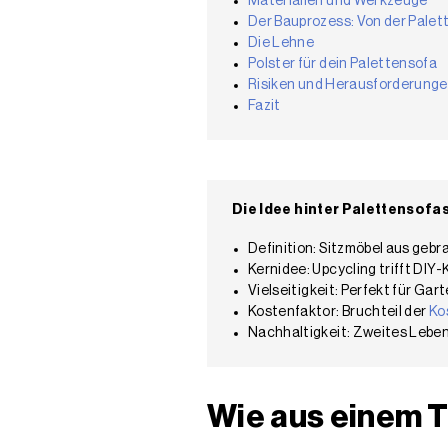
Materialien und Werkzeuge
Der Bauprozess: Von der Palet
Die Lehne
Polster für dein Palettensofa
Risiken und Herausforderung
Fazit
Die Idee hinter Palettensofa
Definition: Sitzmöbel aus gebr
Kernidee: Upcycling trifft DIY
Vielseitigkeit: Perfekt für Ga
Kostenfaktor: Bruchteil der
Ko
Nachhaltigkeit: Zweites Leben
Wie aus einem T