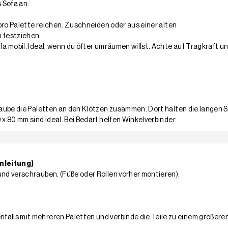
 Sofa an.
 pro Palette reichen. Zuschneiden oder aus einer alten
n festziehen.
a mobil. Ideal, wenn du öfter umräumen willst. Achte auf Tragkraft und
hraube die Paletten an den Klötzen zusammen. Dort halten die langen
 x 80 mm sind ideal. Bei Bedarf helfen Winkelverbinder.
nleitung)
und verschrauben. (Füße oder Rollen vorher montieren).
falls mit mehreren Paletten und verbinde die Teile zu einem größer