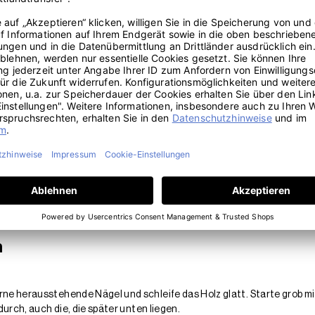
n
nen Längen
Polster
und
Kissen
.
lien ein.
 Von der Palette zum fertige
n
erne herausstehende Nägel und schleife das Holz glatt. Starte grob 
 durch, auch die, die später unten liegen.