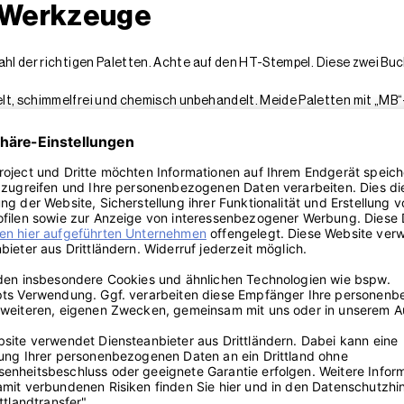
d Werkzeuge
ahl der richtigen Paletten. Achte auf den HT-Stempel. Diese zwei Bu
lt, schimmelfrei und chemisch unbehandelt. Meide Paletten mit „MB“-
ede Palette auf Risse, lose Bretter und herausstehende Nägel. Sauber
s
apier (120er und 240er Körnung)