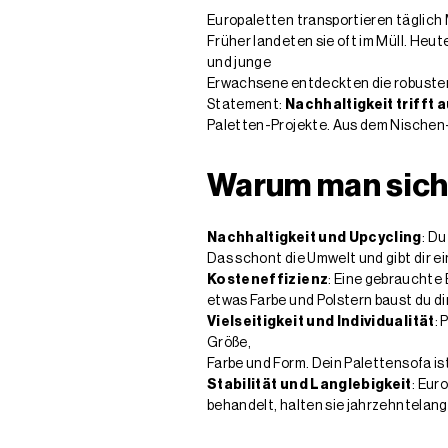
Europaletten transportieren täglich
Früher landeten sie oft im Müll. He
und junge
Erwachsene entdeckten die robusten
Statement:
Nachhaltigkeit trifft 
Paletten-Projekte. Aus dem Nischen
Warum man sich 
Nachhaltigkeit und Upcycling
: Du
Das schont die Umwelt und gibt dir e
Kosteneffizienz
: Eine gebrauchte
etwas Farbe und Polstern baust du di
Vielseitigkeit und Individualität
: 
Größe,
Farbe und Form. Dein Palettensofa is
Stabilität und Langlebigkeit
: Eur
behandelt, halten sie jahrzehntelang