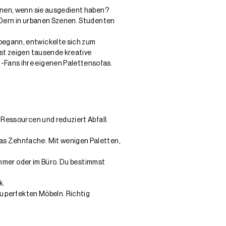
hnen, wenn sie ausgedient haben?
00ern in urbanen Szenen. Studenten
begann, entwickelte sich zum
est zeigen tausende kreative
-Fans ihre eigenen Palettensofas.
 Ressourcen und reduziert Abfall.
das Zehnfache. Mit wenigen Paletten,
immer oder im Büro. Du bestimmst
k.
zu perfekten Möbeln. Richtig