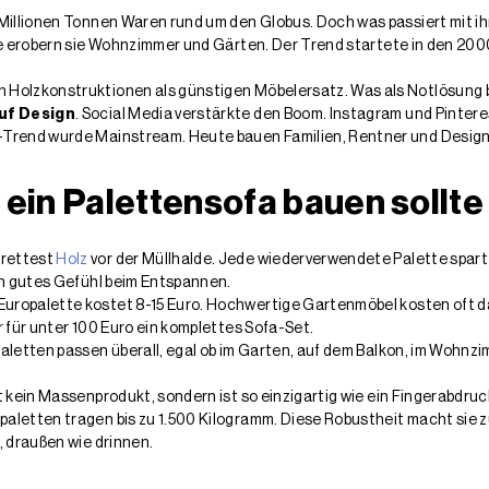
 Millionen Tonnen Waren rund um den Globus. Doch was passiert mit i
ute erobern sie Wohnzimmer und Gärten. Der Trend startete in den 20
 Holzkonstruktionen als günstigen Möbelersatz. Was als Notlösung 
auf Design
. Social Media verstärkte den Boom. Instagram und Pinter
-Trend wurde Mainstream. Heute bauen Familien, Rentner und Design
ein Palettensofa bauen sollte
 rettest
Holz
vor der Müllhalde. Jede wiederverwendete Palette spart
in gutes Gefühl beim Entspannen.
 Europalette kostet 8-15 Euro. Hochwertige Gartenmöbel kosten oft 
r für unter 100 Euro ein komplettes Sofa-Set.
Paletten passen überall, egal ob im Garten, auf dem Balkon, im Wohnz
t kein Massenprodukt, sondern ist so einzigartig wie ein Fingerabdruc
opaletten tragen bis zu 1.500 Kilogramm. Diese Robustheit macht sie 
, draußen wie drinnen.