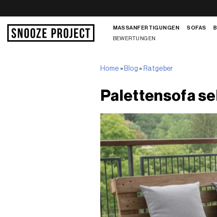
Zum
Inhalt
MASSANFERTIGUNGEN
SOFAS
springen
BEWERTUNGEN
Home
»
Blog
»
Ratgeber
Palettensofa se