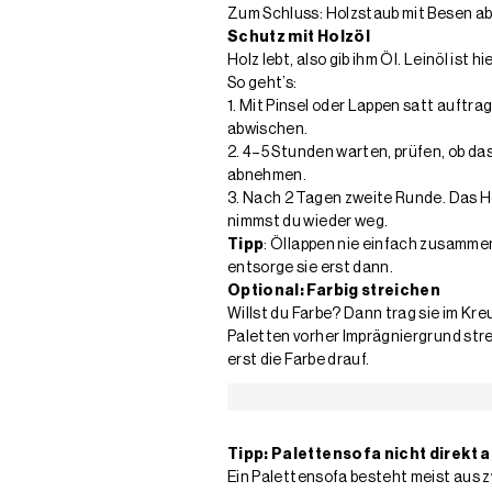
Zum Schluss: Holzstaub mit Besen ab
Schutz mit Holzöl
Holz lebt, also gib ihm Öl. Leinöl ist h
So geht’s:
1. Mit Pinsel oder Lappen satt auftra
abwischen.
2. 4–5 Stunden warten, prüfen, ob da
abnehmen.
3. Nach 2 Tagen zweite Runde. Das H
nimmst du wieder weg.
Tipp
: Öllappen nie einfach zusammen
entsorge sie erst dann.
Optional: Farbig streichen
Willst du Farbe? Dann trag sie im Kr
Paletten vorher Imprägniergrund stre
erst die Farbe drauf.
Tipp: Palettensofa nicht direkt 
Ein Palettensofa besteht meist aus z