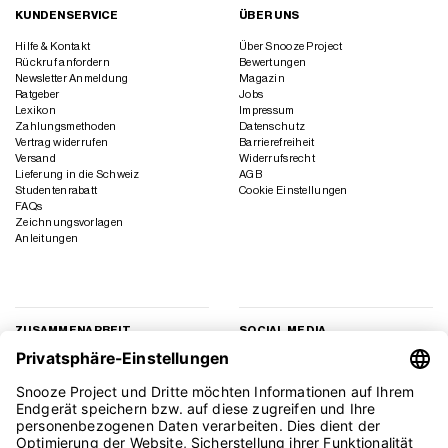
KUNDENSERVICE
ÜBER UNS
Hilfe & Kontakt
Über Snooze Project
Rückruf anfordern
Bewertungen
Newsletter Anmeldung
Magazin
Ratgeber
Jobs
Lexikon
Impressum
Zahlungsmethoden
Datenschutz
Vertrag widerrufen
Barrierefreiheit
Versand
Widerrufsrecht
Lieferung in die Schweiz
AGB
Studentenrabatt
Cookie Einstellungen
FAQs
Zeichnungsvorlagen
Anleitungen
ZUSAMMENARBEIT
SOCIAL MEDIA
Geschäftskunden
Instagram
Kooperation
Facebook
Presse
TikTok
Affiliate Marketing
YouTube
Pinterest
LinkedIn