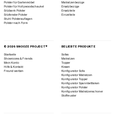
Polster für Gartenmöbel
Matratzenbezüge
Polster für Hollywoodschaukel
Ersatzbezüge
Sitzbank Polster
Ersatzteile
Sitzfenster Polster
Einzelteile
Stuhl Polsterauflagen
Polster nach Form
© 2026 SNOOZE PROJECT®
BELIEBTE PRODUKTE
Startseite
Sofas
Showrooms & Friends
Matratzen
Mein Konto
Topper
Hilfe & Kontakt
Kissen
Freund werben
Konfigurator Sofa
Konfigurator Matratzen
Konfigurator Topper
Konfigurator Spannbettlaken
Konfigurator Polster
Konfigurator Matratzenschoner
Stoffmuster