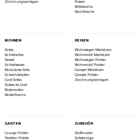
Zeichnungsvorlagen
Kissen
Bettwäsche
Nachttische
WOHNEN
REISEN
Sofas
Wohnwagen Matratzen
Schlafsofas
Wohnmobil Matratzen
Sessel
Wohnwagen Polster
Schlafsessel
Wohnmobil Polster
Modulares Sofa
Camper Matratzen
Eckschlafsofas
Camper Polster
Cord Sofas
Zeichnungsvorlagen
Sofaecke Cord
Bodensofas
Beistelltische
GARTEN
ZUBEHÖR
Lounge Polster
Stoffmuster
Paletten Polster
Sofabezüge