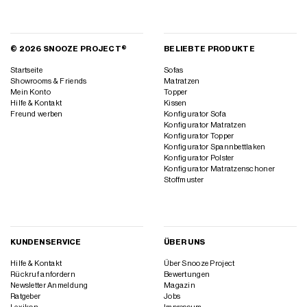
© 2026 SNOOZE PROJECT®
BELIEBTE PRODUKTE
Startseite
Sofas
Showrooms & Friends
Matratzen
Mein Konto
Topper
Hilfe & Kontakt
Kissen
Freund werben
Konfigurator Sofa
Konfigurator Matratzen
Konfigurator Topper
Konfigurator Spannbettlaken
Konfigurator Polster
Konfigurator Matratzenschoner
Stoffmuster
KUNDENSERVICE
ÜBER UNS
Hilfe & Kontakt
Über Snooze Project
Rückruf anfordern
Bewertungen
Newsletter Anmeldung
Magazin
Ratgeber
Jobs