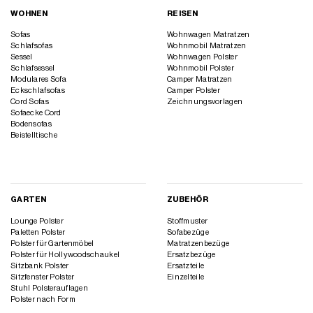
WOHNEN
REISEN
Sofas
Wohnwagen Matratzen
Schlafsofas
Wohnmobil Matratzen
Sessel
Wohnwagen Polster
Schlafsessel
Wohnmobil Polster
Modulares Sofa
Camper Matratzen
Eckschlafsofas
Camper Polster
Cord Sofas
Zeichnungsvorlagen
Sofaecke Cord
Bodensofas
Beistelltische
GARTEN
ZUBEHÖR
Lounge Polster
Stoffmuster
Paletten Polster
Sofabezüge
Polster für Gartenmöbel
Matratzenbezüge
Polster für Hollywoodschaukel
Ersatzbezüge
Sitzbank Polster
Ersatzteile
Sitzfenster Polster
Einzelteile
Stuhl Polsterauflagen
Polster nach Form