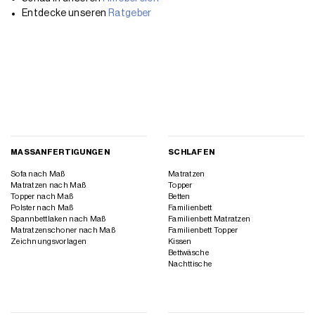
Entdecke unseren
Ratgeber
MASSANFERTIGUNGEN
SCHLAFEN
Sofa nach Maß
Matratzen
Matratzen nach Maß
Topper
Topper nach Maß
Betten
Polster nach Maß
Familienbett
Spannbettlaken nach Maß
Familienbett Matratzen
Matratzenschoner nach Maß
Familienbett Topper
Zeichnungsvorlagen
Kissen
Bettwäsche
Nachttische