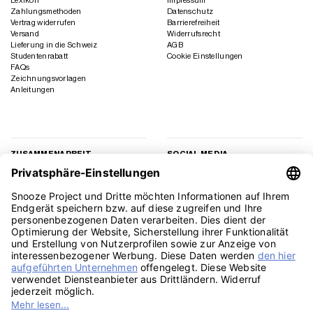
Lexikon
Impressum
Zahlungsmethoden
Datenschutz
Vertrag widerrufen
Barrierefreiheit
Versand
Widerrufsrecht
Lieferung in die Schweiz
AGB
Studentenrabatt
Cookie Einstellungen
FAQs
Zeichnungsvorlagen
Anleitungen
ZUSAMMENARBEIT
SOCIAL MEDIA
Geschäftskunden
Instagram
Kooperation
Facebook
Presse
TikTok
Affiliate Marketing
YouTube
Pinterest
LinkedIn