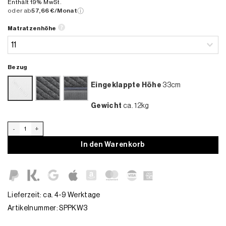
Enthält 19% MwSt.
oder ab
57,66 €/Monat
ⓘ
Matratzenhöhe
Bezug
Eingeklappte Höhe
33cm
Gewicht
ca. 12kg
PKW Matratze/ Klappmatratze VW T5 Multivan Menge
In den Warenkorb
Lieferzeit: ca. 4-9 Werktage
Artikelnummer:
SPPKW3