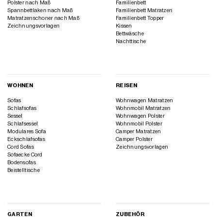
Polster nach Maß
Familienbett
Spannbettlaken nach Maß
Familienbett Matratzen
Matratzenschoner nach Maß
Familienbett Topper
Zeichnungsvorlagen
Kissen
Bettwäsche
Nachttische
WOHNEN
REISEN
Sofas
Wohnwagen Matratzen
Schlafsofas
Wohnmobil Matratzen
Sessel
Wohnwagen Polster
Schlafsessel
Wohnmobil Polster
Modulares Sofa
Camper Matratzen
Eckschlafsofas
Camper Polster
Cord Sofas
Zeichnungsvorlagen
Sofaecke Cord
Bodensofas
Beistelltische
GARTEN
ZUBEHÖR