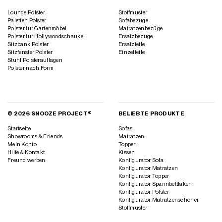
Lounge Polster
Stoffmuster
Paletten Polster
Sofabezüge
Polster für Gartenmöbel
Matratzenbezüge
Polster für Hollywoodschaukel
Ersatzbezüge
Sitzbank Polster
Ersatzteile
Sitzfenster Polster
Einzelteile
Stuhl Polsterauflagen
Polster nach Form
© 2026 SNOOZE PROJECT®
BELIEBTE PRODUKTE
Startseite
Sofas
Showrooms & Friends
Matratzen
Mein Konto
Topper
Hilfe & Kontakt
Kissen
Freund werben
Konfigurator Sofa
Konfigurator Matratzen
Konfigurator Topper
Konfigurator Spannbettlaken
Konfigurator Polster
Konfigurator Matratzenschoner
Stoffmuster