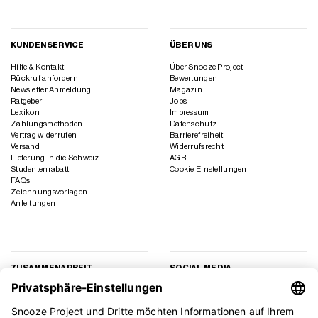
KUNDENSERVICE
ÜBER UNS
Hilfe & Kontakt
Über Snooze Project
Rückruf anfordern
Bewertungen
Newsletter Anmeldung
Magazin
Ratgeber
Jobs
Lexikon
Impressum
Zahlungsmethoden
Datenschutz
Vertrag widerrufen
Barrierefreiheit
Versand
Widerrufsrecht
Lieferung in die Schweiz
AGB
Studentenrabatt
Cookie Einstellungen
FAQs
Zeichnungsvorlagen
Anleitungen
ZUSAMMENARBEIT
SOCIAL MEDIA
Geschäftskunden
Instagram
Kooperation
Facebook
Presse
TikTok