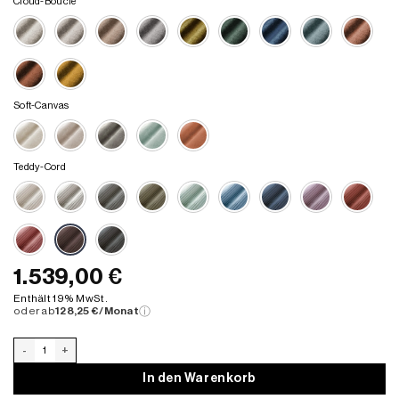
Cloud-Bouclé
Soft-Canvas
Teddy-Cord
1.539,00
€
Enthält 19% MwSt.
oder ab
128,25 €/Monat
ⓘ
Ersatzbezug für Levi Ecksofa 03 Menge
In den Warenkorb