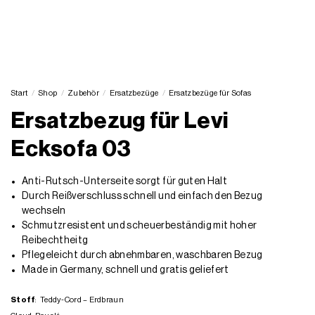
Start
/
Shop
/
Zubehör
/
Ersatzbezüge
/
Ersatzbezüge für Sofas
Ersatzbezug für Levi
Ecksofa 03
Anti-Rutsch-Unterseite sorgt für guten Halt
Durch Reißverschluss schnell und einfach den Bezug
wechseln
Schmutzresistent und scheuerbeständig mit hoher
Reibechtheitg
Pflegeleicht durch abnehmbaren, waschbaren Bezug
Made in Germany, schnell und gratis geliefert
Stoff
:
Teddy-Cord – Erdbraun