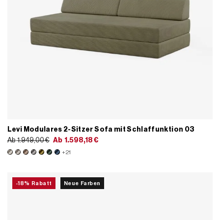
Levi Modulares 2-Sitzer Sofa mit Schlaffunktion 03
Ab
1.949,00
€
Ab
1.598,18
€
+21
-18% Rabatt
Neue Farben