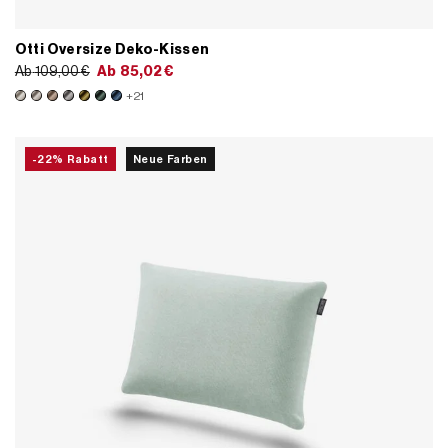
Otti Oversize Deko-Kissen
Ab
109,00
€
Ab
85,02
€
+21
-22% Rabatt
Neue Farben