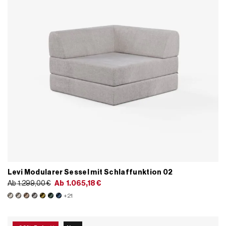
Levi Modularer Sessel mit Schlaffunktion 02
Ab
1.299,00
€
Ab
1.065,18
€
+21