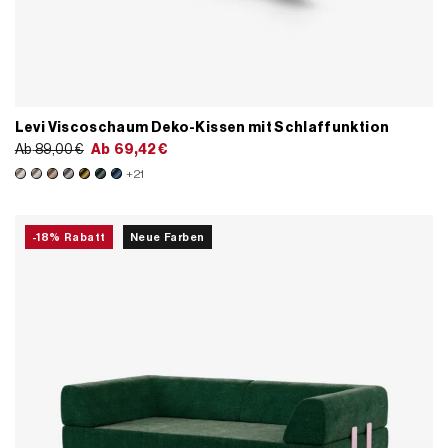
Levi Viscoschaum Deko-Kissen mit Schlaffunktion
Ab
89,00
€
Ab
69,42
€
+21
-18% Rabatt
Neue Farben