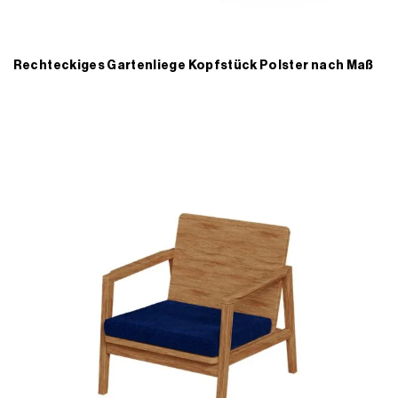
Rechteckiges Gartenliege Kopfstück Polster nach Maß