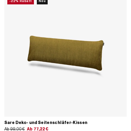
-22% Rabatt
Neu
Sare Deko- und Seitenschläfer-Kissen
Ab
99,00
€
Ab
77,22
€