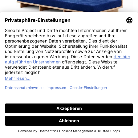
Rechteckiges Garten Lounge Sitzbank Sitzkissen
Polster nach Maß