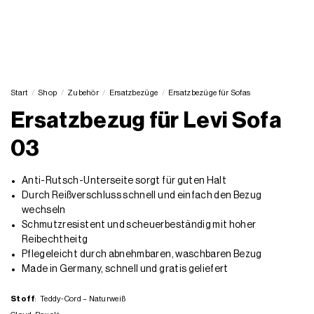
Start
/
Shop
/
Zubehör
/
Ersatzbezüge
/
Ersatzbezüge für Sofas
Ersatzbezug für Levi Sofa
03
Anti-Rutsch-Unterseite sorgt für guten Halt
Durch Reißverschluss schnell und einfach den Bezug
wechseln
Schmutzresistent und scheuerbeständig mit hoher
Reibechtheitg
Pflegeleicht durch abnehmbaren, waschbaren Bezug
Made in Germany, schnell und gratis geliefert
Stoff
:
Teddy-Cord – Naturweiß