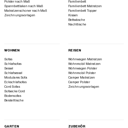
Polster nach Maß
Familienbett
Spannbettlaken nach Maß
Familienbett Matratzen
Matratzenschoner nach Maß
Familienbett Topper
Zeichnungsvorlagen
Kissen
Bettwäsche
Nachttische
WOHNEN
REISEN
Sofas
Wohnwagen Matratzen
Schlafsofas
Wohnmobil Matratzen
Sessel
Wohnwagen Polster
Schlafsessel
Wohnmobil Polster
Modulares Sofa
Camper Matratzen
Eckschlafsofas
Camper Polster
Cord Sofas
Zeichnungsvorlagen
Sofaecke Cord
Bodensofas
Beistelltische
GARTEN
ZUBEHÖR