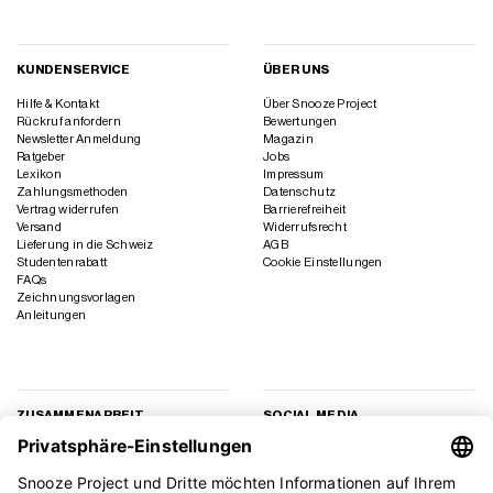
KUNDENSERVICE
ÜBER UNS
Hilfe & Kontakt
Über Snooze Project
Rückruf anfordern
Bewertungen
Newsletter Anmeldung
Magazin
Ratgeber
Jobs
Lexikon
Impressum
Zahlungsmethoden
Datenschutz
Vertrag widerrufen
Barrierefreiheit
Versand
Widerrufsrecht
Lieferung in die Schweiz
AGB
Studentenrabatt
Cookie Einstellungen
FAQs
Zeichnungsvorlagen
Anleitungen
ZUSAMMENARBEIT
SOCIAL MEDIA
Geschäftskunden
Instagram
Kooperation
Facebook
Presse
TikTok