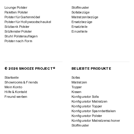
Lounge Polster
Stoffmuster
Paletten Polster
Sofabezüge
Polster für Gartenmöbel
Matratzenbezüge
Polster für Hollywoodschaukel
Ersatzbezüge
Sitzbank Polster
Ersatzteile
Sitzfenster Polster
Einzelteile
Stuhl Polsterauflagen
Polster nach Form
© 2026 SNOOZE PROJECT®
BELIEBTE PRODUKTE
Startseite
Sofas
Showrooms & Friends
Matratzen
Mein Konto
Topper
Hilfe & Kontakt
Kissen
Freund werben
Konfigurator Sofa
Konfigurator Matratzen
Konfigurator Topper
Konfigurator Spannbettlaken
Konfigurator Polster
Konfigurator Matratzenschoner
Stoffmuster