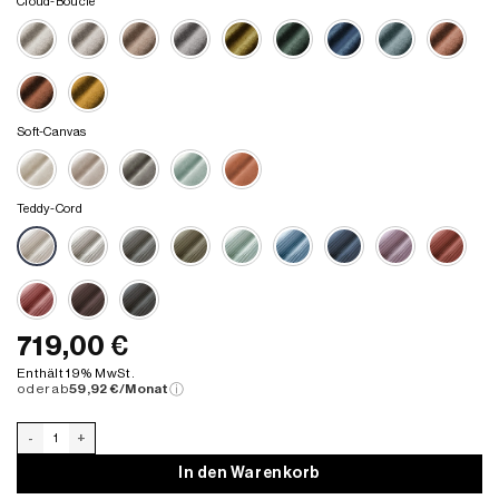
Cloud-Bouclé
Soft-Canvas
Teddy-Cord
719,00
€
Enthält 19% MwSt.
oder ab
59,92 €/Monat
ⓘ
Ersatzbezug für Levi Sofa 03 Menge
In den Warenkorb