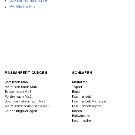
Boxspringmatratze
PE-Matratze
MASSANFERTIGUNGEN
SCHLAFEN
Sofa nach Maß
Matratzen
Matratzen nach Maß
Topper
Topper nach Maß
Betten
Polster nach Maß
Familienbett
Spannbettlaken nach Maß
Familienbett Matratzen
Matratzenschoner nach Maß
Familienbett Topper
Zeichnungsvorlagen
Kissen
Bettwäsche
Nachttische