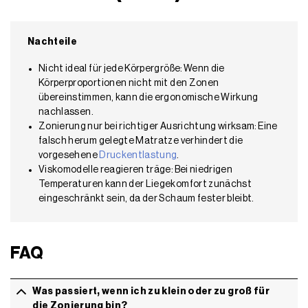
Nachteile
Nicht ideal für jede Körpergröße: Wenn die
Körperproportionen nicht mit den Zonen
übereinstimmen, kann die ergonomische Wirkung
nachlassen.
Zonierung nur bei richtiger Ausrichtung wirksam: Eine
falsch herum gelegte Matratze verhindert die
vorgesehene
Druckentlastung
.
Viskomodelle reagieren träge: Bei niedrigen
Temperaturen kann der Liegekomfort zunächst
eingeschränkt sein, da der Schaum fester bleibt.
FAQ
Was passiert, wenn ich zu klein oder zu groß für
die Zonierung bin?