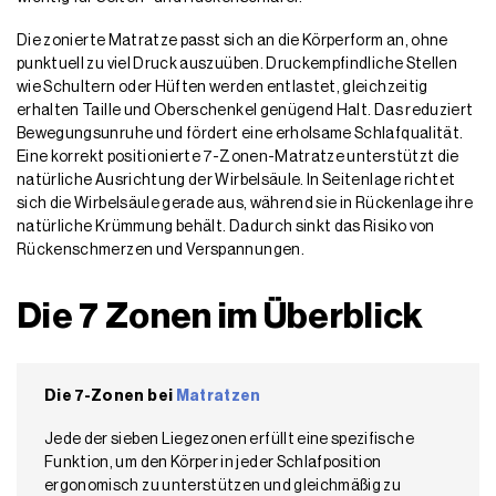
Die zonierte Matratze passt sich an die Körperform an, ohne
punktuell zu viel Druck auszuüben. Druckempfindliche Stellen
wie Schultern oder Hüften werden entlastet, gleichzeitig
erhalten Taille und Oberschenkel genügend Halt. Das reduziert
Bewegungsunruhe und fördert eine erholsame Schlafqualität.
Eine korrekt positionierte 7-Zonen-Matratze unterstützt die
natürliche Ausrichtung der Wirbelsäule. In Seitenlage richtet
sich die Wirbelsäule gerade aus, während sie in Rückenlage ihre
natürliche Krümmung behält. Dadurch sinkt das Risiko von
Rückenschmerzen und Verspannungen.
Die 7 Zonen im Überblick
Die 7-Zonen bei
Matratzen
Jede der sieben Liegezonen erfüllt eine spezifische
Funktion, um den Körper in jeder Schlafposition
ergonomisch zu unterstützen und gleichmäßig zu