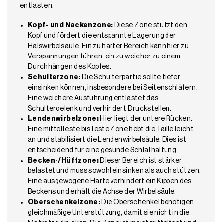
entlasten.
Kopf- und Nackenzone:
Diese Zone stützt den
Kopf und fördert die entspannte Lagerung der
Halswirbelsäule. Ein zu harter Bereich kann hier zu
Verspannungen führen, ein zu weicher zu einem
Durchhängen des Kopfes.
Schulterzone:
Die Schulterpartie sollte tiefer
einsinken können, insbesondere bei Seitenschläfern.
Eine weichere Ausführung entlastet das
Schultergelenk und verhindert Druckstellen.
Lendenwirbelzone:
Hier liegt der untere Rücken.
Eine mittelfeste bis feste Zone hebt die Taille leicht
an und stabilisiert die Lendenwirbelsäule. Dies ist
entscheidend für eine gesunde Schlafhaltung.
Becken-/Hüftzone:
Dieser Bereich ist stärker
belastet und muss sowohl einsinken als auch stützen.
Eine ausgewogene Härte verhindert ein Kippen des
Beckens und erhält die Achse der Wirbelsäule.
Oberschenkelzone:
Die Oberschenkel benötigen
gleichmäßige Unterstützung, damit sie nicht in die