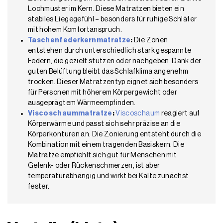
Lochmuster im Kern. Diese Matratzen bieten ein
stabiles Liegegefühl – besonders für ruhige Schläfer
mit hohem Komfortanspruch.
Taschenfederkernmatratze
:
Die Zonen
entstehen durch unterschiedlich stark gespannte
Federn, die gezielt stützen oder nachgeben. Dank der
guten Belüftung bleibt das Schlafklima angenehm
trocken. Dieser Matratzentyp eignet sich besonders
für Personen mit höherem Körpergewicht oder
ausgeprägtem Wärmeempfinden.
Viscoschaummatratze
:
Viscoschaum
reagiert auf
Körperwärme und passt sich sehr präzise an die
Körperkonturen an. Die Zonierung entsteht durch die
Kombination mit einem tragenden Basiskern. Die
Matratze empfiehlt sich gut für Menschen mit
Gelenk- oder Rückenschmerzen, ist aber
temperaturabhängig und wirkt bei Kälte zunächst
fester.