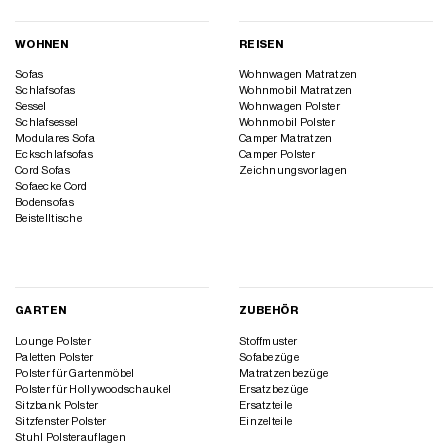
WOHNEN
REISEN
Sofas
Wohnwagen Matratzen
Schlafsofas
Wohnmobil Matratzen
Sessel
Wohnwagen Polster
Schlafsessel
Wohnmobil Polster
Modulares Sofa
Camper Matratzen
Eckschlafsofas
Camper Polster
Cord Sofas
Zeichnungsvorlagen
Sofaecke Cord
Bodensofas
Beistelltische
GARTEN
ZUBEHÖR
Lounge Polster
Stoffmuster
Paletten Polster
Sofabezüge
Polster für Gartenmöbel
Matratzenbezüge
Polster für Hollywoodschaukel
Ersatzbezüge
Sitzbank Polster
Ersatzteile
Sitzfenster Polster
Einzelteile
Stuhl Polsterauflagen