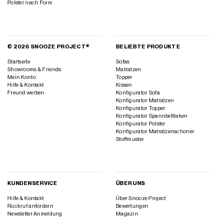
Polster nach Form
© 2026 SNOOZE PROJECT®
BELIEBTE PRODUKTE
Startseite
Sofas
Showrooms & Friends
Matratzen
Mein Konto
Topper
Hilfe & Kontakt
Kissen
Freund werben
Konfigurator Sofa
Konfigurator Matratzen
Konfigurator Topper
Konfigurator Spannbettlaken
Konfigurator Polster
Konfigurator Matratzenschoner
Stoffmuster
KUNDENSERVICE
ÜBER UNS
Hilfe & Kontakt
Über Snooze Project
Rückruf anfordern
Bewertungen
Newsletter Anmeldung
Magazin