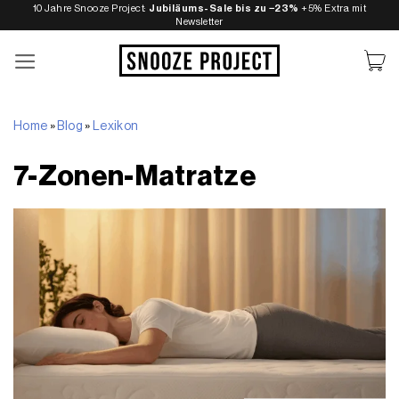
Zum
10 Jahre Snooze Project:
Jubiläums-Sale bis zu −23%
+5% Extra mit
Newsletter
Inhalt
springen
Home
»
Blog
»
Lexikon
7-Zonen-Matratze