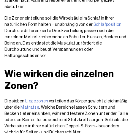
stärker nach, während festere Partien den Körper gezielt
abstützen.
Die Zoneneinteilung soll die Wirbelsäule im Schlaf in ihrer
natürlichen Form halten – unabhängig von der
Schlafposition
.
Durch die differenzierte Druckverteilung passen sich die
einzelnen Matratzenbereiche an Schulter, Rücken, Becken und
Beine an. Das entlastet die Muskulatur, fördert die
Durchblutung und beugt Verspannungen oder
Haltungsschäden vor.
Wie wirken die einzelnen
Zonen?
Die sieben
Liegezonen
verteilen das Körpergewicht gleichmäßig
über die
Matratze
. Weiche Bereiche lassen Schultern und
Becken tiefer einsinken, während festere Zonen unter der Taille
oder den Beinen für ausreichend Stützkraft sorgen. So bleibt die
Wirbelsäule in ihrer natürlichen Doppel-S-Form – besonders
wichtig für Seiten- und Rückenschläfer.