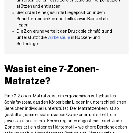
unterschiedlich feste Bereiche, die den Körper gezielt
stützen und entlasten
Sie fördert eine gesunde Liegeposition, indem
Schultern einsinken und Taille sowie Beine stabil
liegen
Die Zonierung verteilt den Druck gleichmäßig und
unterstützt die
Wirbelsäule
in Rücken- und
Seitenlage
Was ist eine 7-Zonen-
Matratze?
Eine 7-Zonen-Matratze ist ein ergonomisch aufgebautes
Schlafsystem, das den Körper beim Liegen in unterschiedlichen
Bereichen individuell unterstützt. Der Matratzenkern ist so
gestaltet, dass er sich in sieben Querzonen unterteilt, die
jeweils auf bestimmte Körperregionen abgestimmt sind. Jede
Zone besitzt ein eigenes Härteprofil – weichere Bereiche geben