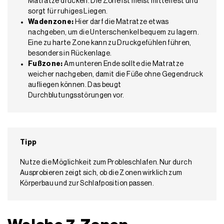
Matratze drücken. Die Zone ist meist mittelfest und
sorgt für ruhiges Liegen.
Wadenzone:
Hier darf die Matratze etwas
nachgeben, um die Unterschenkel bequem zu lagern.
Eine zu harte Zone kann zu Druckgefühlen führen,
besonders in Rückenlage.
Fußzone:
Am unteren Ende sollte die Matratze
weicher nachgeben, damit die Füße ohne Gegendruck
aufliegen können. Das beugt
Durchblutungsstörungen vor.
Tipp
Nutze die Möglichkeit zum Probleschlafen. Nur durch
Ausprobieren zeigt sich, ob die Zonen wirklich zum
Körperbau und zur Schlafposition passen.