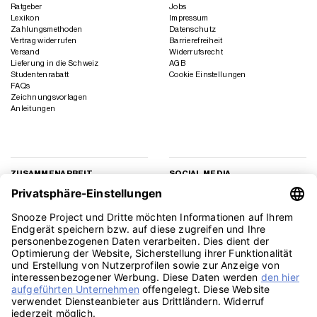
Ratgeber
Jobs
Lexikon
Impressum
Zahlungsmethoden
Datenschutz
Vertrag widerrufen
Barrierefreiheit
Versand
Widerrufsrecht
Lieferung in die Schweiz
AGB
Studentenrabatt
Cookie Einstellungen
FAQs
Zeichnungsvorlagen
Anleitungen
ZUSAMMENARBEIT
SOCIAL MEDIA
Geschäftskunden
Instagram
Kooperation
Facebook
Presse
TikTok
Affiliate Marketing
YouTube
Pinterest
LinkedIn