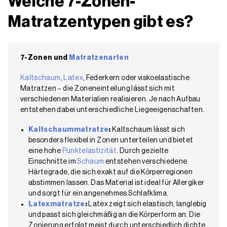
Welche 7-Zonen-
Matratzentypen gibt es?
7-Zonen und
Matratzenarten
Kaltschaum
,
Latex
, Federkern oder viskoelastische
Matratzen – die Zoneneinteilung lässt sich mit
verschiedenen Materialien realisieren. Je nach Aufbau
entstehen dabei unterschiedliche Liegeeigenschaften.
Kaltschaummatratze
:
Kaltschaum lässt sich
besonders flexibel in Zonen unterteilen und bietet
eine hohe
Punktelastizität
. Durch gezielte
Einschnitte im
Schaum
entstehen verschiedene
Härtegrade, die sich exakt auf die Körperregionen
abstimmen lassen. Das Material ist ideal für Allergiker
und sorgt für ein angenehmes Schlafklima.
Latexmatratze
:
Latex zeigt sich elastisch, langlebig
und passt sich gleichmäßig an die Körperform an. Die
Zonierung erfolgt meist durch unterschiedlich dichte