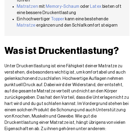
führen
Matratzen
mit
Memory-Schaum
oder
Latex
bieten oft
eine bessere Druckentlastung
Ein hochwertiger
Topper
kann eine bestehende
Matratze
ergänzen und den Schlafkomfort steigern
Was ist Druckentlastung?
Unter Druckentlastung ist eine Fähigkeit deiner Matratze zu
verstehen, die besonders wichtig ist, um komfortabel und auch
gelenkschonend zu schlafen. Hochwertige Auflagen nehmen
punktuell Druck auf. Dabei wird der Widerstand, der entsteht,
auf die gesamte Matratze verteilt und nicht an den Körper
zurückgegeben. Das hat den Vorteil, dass die Unterlage nicht zu
hart wird und du gut schlafen kannst. Im Vordergrund stehen bei
einem solchen Produkt die Schonung und auch Unterstützung
von Knochen, Muskeln und Gewebe. Wie gut die
Druckentlastung einer Matratze ist, hängt übrigens von vielen
Eigenschaften ab. Zu ihnen gehören unter anderem: