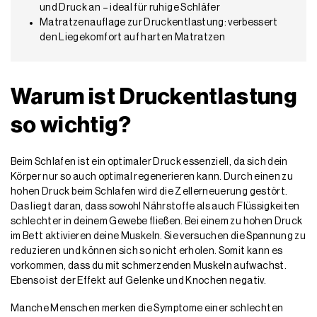
und Druck an – ideal für ruhige Schläfer
Matratzenauflage zur Druckentlastung: verbessert
den Liegekomfort auf harten Matratzen
Warum ist Druckentlastung
so wichtig?
Beim Schlafen ist ein optimaler Druck essenziell, da sich dein
Körper nur so auch optimal regenerieren kann. Durch einen zu
hohen Druck beim Schlafen wird die Zellerneuerung gestört.
Das liegt daran, dass sowohl Nährstoffe als auch Flüssigkeiten
schlechter in deinem Gewebe fließen. Bei einem zu hohen Druck
im Bett aktivieren deine Muskeln. Sie versuchen die Spannung zu
reduzieren und können sich so nicht erholen. Somit kann es
vorkommen, dass du mit schmerzenden Muskeln aufwachst.
Ebenso ist der Effekt auf Gelenke und Knochen negativ.
Manche Menschen merken die Symptome einer schlechten