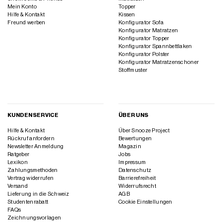
Mein Konto
Topper
Hilfe & Kontakt
Kissen
Freund werben
Konfigurator Sofa
Konfigurator Matratzen
Konfigurator Topper
Konfigurator Spannbettlaken
Konfigurator Polster
Konfigurator Matratzenschoner
Stoffmuster
KUNDENSERVICE
ÜBER UNS
Hilfe & Kontakt
Über Snooze Project
Rückruf anfordern
Bewertungen
Newsletter Anmeldung
Magazin
Ratgeber
Jobs
Lexikon
Impressum
Zahlungsmethoden
Datenschutz
Vertrag widerrufen
Barrierefreiheit
Versand
Widerrufsrecht
Lieferung in die Schweiz
AGB
Studentenrabatt
Cookie Einstellungen
FAQs
Zeichnungsvorlagen