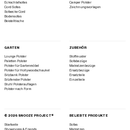
Eckschlafsofas
Camper Polster
Cord Sofas
Zeichnungsvorlagen
Sofaecke Cord
Bodensofas
Beistelltische
GARTEN
ZUBEHÖR
Lounge Polster
Stoffmuster
Paletten Polster
Sofabezüge
Polster für Gartenmöbel
Matratzenbezüge
Polster für Hollywoodschaukel
Ersatzbezüge
Sitzbank Polster
Ersatzteile
Sitzfenster Polster
Einzelteile
Stuhl Polsterauflagen
Polster nach Form
© 2026 SNOOZE PROJECT®
BELIEBTE PRODUKTE
Startseite
Sofas
Showrooms & Friends
Matratzen