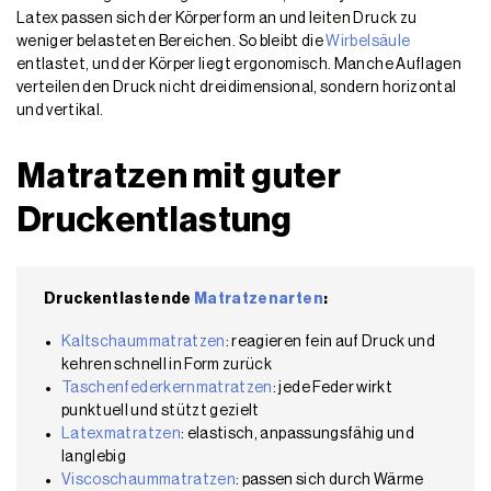
Latex passen sich der Körperform an und leiten Druck zu
weniger belasteten Bereichen. So bleibt die
Wirbelsäule
entlastet, und der Körper liegt ergonomisch. Manche Auflagen
verteilen den Druck nicht dreidimensional, sondern horizontal
und vertikal.
Matratzen mit guter
Druckentlastung
Druckentlastende
Matratzenarten
:
Kaltschaummatratzen
: reagieren fein auf Druck und
kehren schnell in Form zurück
Taschenfederkernmatratzen
: jede Feder wirkt
punktuell und stützt gezielt
Latexmatratzen
: elastisch, anpassungsfähig und
langlebig
Viscoschaummatratzen
: passen sich durch Wärme