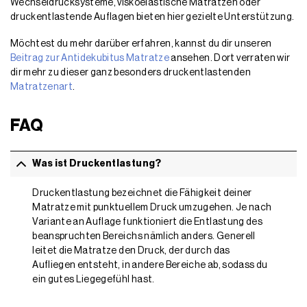
Wechseldrucksysteme, viskoelastische Matratzen oder
druckentlastende Auflagen bieten hier gezielte Unterstützung.
Möchtest du mehr darüber erfahren, kannst du dir unseren
Beitrag zur Antidekubitus Matratze
ansehen. Dort verraten wir
dir mehr zu dieser ganz besonders druckentlastenden
Matratzenart
.
FAQ
Was ist Druckentlastung?
Druckentlastung bezeichnet die Fähigkeit deiner
Matratze mit punktuellem Druck umzugehen. Je nach
Variante an Auflage funktioniert die Entlastung des
beanspruchten Bereichs nämlich anders. Generell
leitet die Matratze den Druck, der durch das
Aufliegen entsteht, in andere Bereiche ab, sodass du
ein gutes Liegegefühl hast.