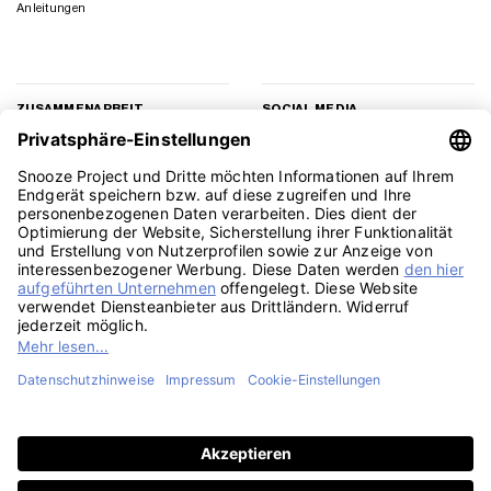
Anleitungen
ZUSAMMENARBEIT
SOCIAL MEDIA
Geschäftskunden
Instagram
Kooperation
Facebook
Presse
TikTok
Affiliate Marketing
YouTube
Pinterest
LinkedIn
PayPal
Visa
MasterCard
Klarna
Sepa
Sofort
Rechu
Amazon
American
Apple
Google
GiroPay
Eps
Bank
Express
Pay
Pay
Transfe
Credit
Stripe
Card