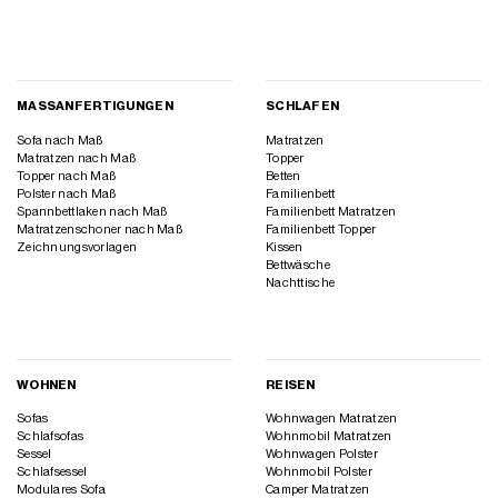
MASSANFERTIGUNGEN
SCHLAFEN
Sofa nach Maß
Matratzen
Matratzen nach Maß
Topper
Topper nach Maß
Betten
Polster nach Maß
Familienbett
Spannbettlaken nach Maß
Familienbett Matratzen
Matratzenschoner nach Maß
Familienbett Topper
Zeichnungsvorlagen
Kissen
Bettwäsche
Nachttische
WOHNEN
REISEN
Sofas
Wohnwagen Matratzen
Schlafsofas
Wohnmobil Matratzen
Sessel
Wohnwagen Polster
Schlafsessel
Wohnmobil Polster
Modulares Sofa
Camper Matratzen