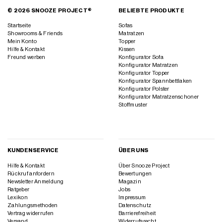
© 2026 SNOOZE PROJECT®
BELIEBTE PRODUKTE
Startseite
Sofas
Showrooms & Friends
Matratzen
Mein Konto
Topper
Hilfe & Kontakt
Kissen
Freund werben
Konfigurator Sofa
Konfigurator Matratzen
Konfigurator Topper
Konfigurator Spannbettlaken
Konfigurator Polster
Konfigurator Matratzenschoner
Stoffmuster
KUNDENSERVICE
ÜBER UNS
Hilfe & Kontakt
Über Snooze Project
Rückruf anfordern
Bewertungen
Newsletter Anmeldung
Magazin
Ratgeber
Jobs
Lexikon
Impressum
Zahlungsmethoden
Datenschutz
Vertrag widerrufen
Barrierefreiheit
Versand
Widerrufsrecht