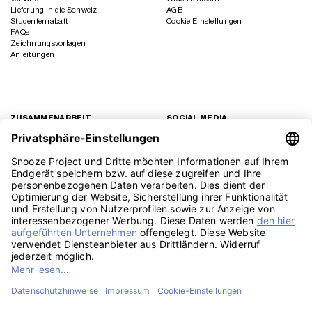
Lieferung in die Schweiz
AGB
Studentenrabatt
Cookie Einstellungen
FAQs
Zeichnungsvorlagen
Anleitungen
ZUSAMMENARBEIT
SOCIAL MEDIA
Geschäftskunden
Instagram
Kooperation
Facebook
Presse
TikTok
Affiliate Marketing
YouTube
Pinterest
LinkedIn
PayPal
Visa
MasterCard
Klarna
Sepa
Sofort
Rechu