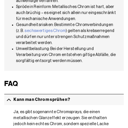
aufwendige Verfahren.
Spröde in Reinform: Metallisches Chrom ist hart, aber
auch brüchig – es eignet sich allein nur eingeschränkt
für mechanische Anwendungen.
Gesundheitsrisiken: Bestimmte Chromverbindungen
(z. B.
sechswertiges Chrom
) gelten als krebserregend
und dürfen nur unter strengen Schutzmaßnahmen
verarbeitet werden.
Umweltbelastung: Bei der Herstellung und
Verarbeitung von Chrom entstehen giftige Abfälle, die
sorgfältig entsorgt werden müssen.
FAQ
Kann man Chrom sprühen?
Ja, es gibt sogenannte Chromsprays, die einen
metallischen Glanzeffekt erzeugen. Sie enthalten
jedoch kein echtes Chrom, sondern spezielle Lacke