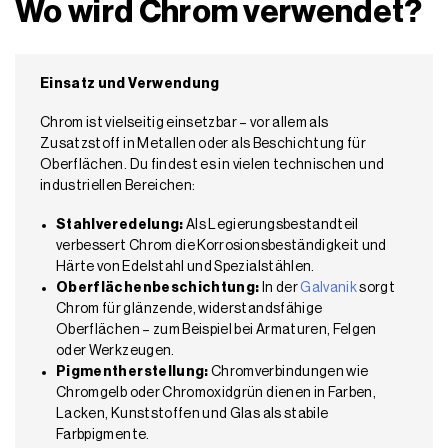
Wo wird Chrom verwendet?
Einsatz und Verwendung
Chrom ist vielseitig einsetzbar – vor allem als
Zusatzstoff in Metallen oder als Beschichtung für
Oberflächen. Du findest es in vielen technischen und
industriellen Bereichen:
Stahlveredelung:
Als Legierungsbestandteil
verbessert Chrom die Korrosionsbeständigkeit und
Härte von Edelstahl und Spezialstählen.
Oberflächenbeschichtung:
In der
Galvanik
sorgt
Chrom für glänzende, widerstandsfähige
Oberflächen – zum Beispiel bei Armaturen, Felgen
oder Werkzeugen.
Pigmentherstellung:
Chromverbindungen wie
Chromgelb oder Chromoxidgrün dienen in Farben,
Lacken, Kunststoffen und Glas als stabile
Farbpigmente.