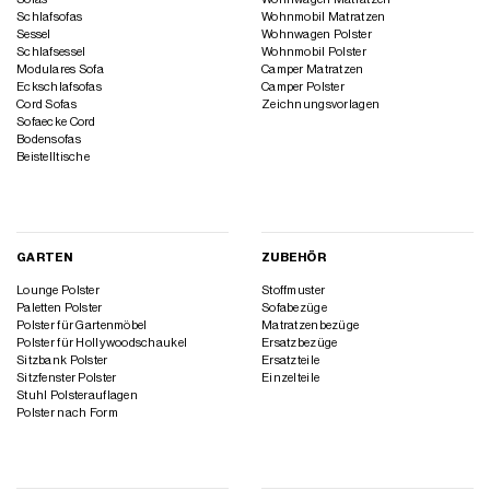
Schlafsofas
Wohnmobil Matratzen
Sessel
Wohnwagen Polster
Schlafsessel
Wohnmobil Polster
Modulares Sofa
Camper Matratzen
Eckschlafsofas
Camper Polster
Cord Sofas
Zeichnungsvorlagen
Sofaecke Cord
Bodensofas
Beistelltische
GARTEN
ZUBEHÖR
Lounge Polster
Stoffmuster
Paletten Polster
Sofabezüge
Polster für Gartenmöbel
Matratzenbezüge
Polster für Hollywoodschaukel
Ersatzbezüge
Sitzbank Polster
Ersatzteile
Sitzfenster Polster
Einzelteile
Stuhl Polsterauflagen
Polster nach Form