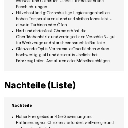
vor Rost und Oxidation – ideal für Edelstahl und
Beschichtungen.
Hitzebeständig: Chromhaltige Legierungen halten
hohen Temperaturen stand und bleiben formstabil –
etwa in Turbinen oder Öfen.
Hart und abriebfest: Chrom erhöht die
Oberflächenhärte und verringert den Verschleiß – gut
für Werkzeuge und stark beanspruchte Bauteile.
Glänzende Optik: Verchromte Oberflächen wirken
hochwertig, glatt und dekorativ – beliebt bei
Fahrzeugteilen, Armaturen oder Möbelbeschlägen.
Nachteile (Liste)
Nachteile
Hoher Energiebedarf: Die Gewinnung und
Raffinierung von Chromerz erfordert viel Energie und