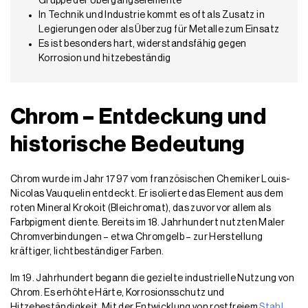
Gruppe der Übergangselemente
In Technik und Industrie kommt es oft als Zusatz in
Legierungen oder als Überzug für Metalle zum Einsatz
Es ist besonders hart, widerstandsfähig gegen
Korrosion und hitzebeständig
Chrom – Entdeckung und
historische Bedeutung
Chrom wurde im Jahr 1797 vom französischen Chemiker Louis-
Nicolas Vauquelin entdeckt. Er isolierte das Element aus dem
roten Mineral Krokoit (Bleichromat), das zuvor vor allem als
Farbpigment diente. Bereits im 18. Jahrhundert nutzten Maler
Chromverbindungen – etwa Chromgelb – zur Herstellung
kräftiger, lichtbeständiger Farben.
Im 19. Jahrhundert begann die gezielte industrielle Nutzung von
Chrom. Es erhöhte Härte, Korrosionsschutz und
Hitzebeständigkeit. Mit der Entwicklung von rostfreiem
Stahl