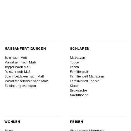
MASSANFERTIGUNGEN
SCHLAFEN
Sofa nach Maß
Matratzen
Matratzen nach Maß
Topper
Topper nach Maß
Betten
Polster nach Maß
Familienbett
Spannbettlaken nach Maß
Familienbett Matratzen
Matratzenschoner nach Maß
Familienbett Topper
Zeichnungsvorlagen
Kissen
Bettwäsche
Nachttische
WOHNEN
REISEN
Sofas
Wohnwagen Matratzen