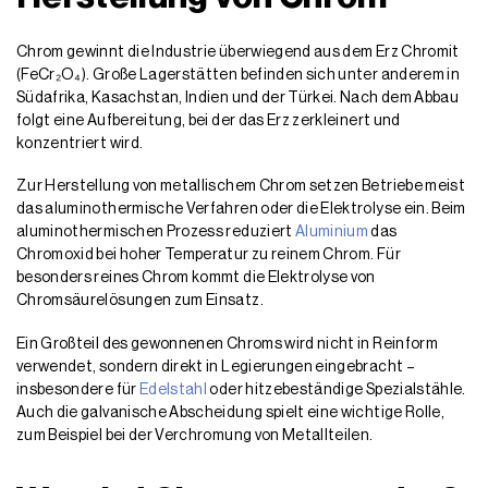
Chrom gewinnt die Industrie überwiegend aus dem Erz Chromit
(FeCr₂O₄). Große Lagerstätten befinden sich unter anderem in
Südafrika, Kasachstan, Indien und der Türkei. Nach dem Abbau
folgt eine Aufbereitung, bei der das Erz zerkleinert und
konzentriert wird.
Zur Herstellung von metallischem Chrom setzen Betriebe meist
das aluminothermische Verfahren oder die Elektrolyse ein. Beim
aluminothermischen Prozess reduziert
Aluminium
das
Chromoxid bei hoher Temperatur zu reinem Chrom. Für
besonders reines Chrom kommt die Elektrolyse von
Chromsäurelösungen zum Einsatz.
Ein Großteil des gewonnenen Chroms wird nicht in Reinform
verwendet, sondern direkt in Legierungen eingebracht –
insbesondere für
Edelstahl
oder hitzebeständige Spezialstähle.
Auch die galvanische Abscheidung spielt eine wichtige Rolle,
zum Beispiel bei der Verchromung von Metallteilen.