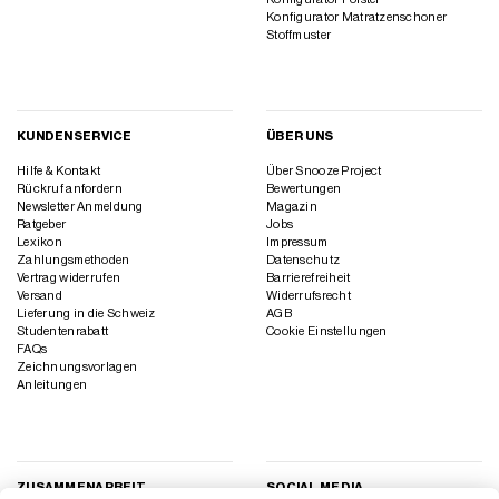
Konfigurator Matratzenschoner
Stoffmuster
KUNDENSERVICE
ÜBER UNS
Hilfe & Kontakt
Über Snooze Project
Rückruf anfordern
Bewertungen
Newsletter Anmeldung
Magazin
Ratgeber
Jobs
Lexikon
Impressum
Zahlungsmethoden
Datenschutz
Vertrag widerrufen
Barrierefreiheit
Versand
Widerrufsrecht
Lieferung in die Schweiz
AGB
Studentenrabatt
Cookie Einstellungen
FAQs
Zeichnungsvorlagen
Anleitungen
ZUSAMMENARBEIT
SOCIAL MEDIA