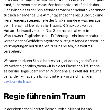
rund, auch wenn man von außen betrachtet tatsächlich das
Gefühl hat, dass der Schlafende tatsächlich schläft. Aber innen
tut sich eine Menge. Die Atmung geht schneller, Blutdruck und
Herzfrequenz steigen. Teile der Großhirnrinde erwachen aus
dem Tiefschlaf. Der Schläfer träumt. R. Stickgold von der
Harvard University meint: „Das Gehirn arbeitet wie ein
Webbrowser. Es gliedert neue Erfahrungen ein, indem es durch
verschiedene Gedächtnissysteme surft, um Assoziationen und
Verknüpfungen herzustellen, die uns helfen, die Welt zu
verstehen.“
Was uns an dieser Stelle interessiert, ist der folgende Punkt:
Was wäre eigentlich, wenn wir in dieser Phase des Träumens
selber die Regie übernehmen? (Übrigens: Die Welt der Träume
behandeln wir ausführlich und intensiv im gleichnamigen
Lexikon-Beitrag
).
Regie führen im Traum
In der eben geschilderten Reise durch die Nacht ist das