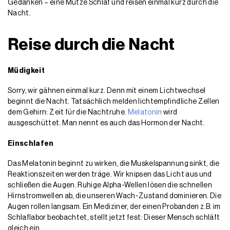
Gedanken – eine Mütze Schlaf und reisen einmal kurz durch die
Nacht.
Reise durch die Nacht
Müdigkeit
Sorry, wir gähnen einmal kurz. Denn mit einem Lichtwechsel
beginnt die Nacht. Tatsächlich melden lichtempfindliche Zellen
dem Gehirn: Zeit für die Nachtruhe.
Melatonin
wird
ausgeschüttet. Man nennt es auch das Hormon der Nacht.
Einschlafen
Das Melatonin beginnt zu wirken, die Muskelspannung sinkt, die
Reaktionszeiten werden träge. Wir knipsen das Licht aus und
schließen die Augen. Ruhige Alpha-Wellen lösen die schnellen
Hirnstromwellen ab, die unseren Wach-Zustand dominieren. Die
Augen rollen langsam. Ein Mediziner, der einen Probanden z.B. im
Schlaflabor beobachtet, stellt jetzt fest: Dieser Mensch schläft
gleich ein.