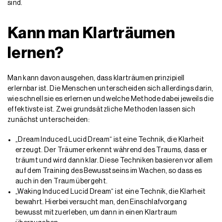
sind.
Kann man Klarträumen
lernen?
Man kann davon ausgehen, dass klarträumen prinzipiell
erlernbar ist. Die Menschen unterscheiden sich allerdings darin,
wie schnell sie es erlernen und welche Methode dabei jeweils die
effektivste ist. Zwei grundsätzliche Methoden lassen sich
zunächst unterscheiden:
„Dream Induced Lucid Dream“ ist eine Technik, die Klarheit
erzeugt. Der Träumer erkennt während des Traums, dass er
träumt und wird dann klar. Diese Techniken basieren vor allem
auf dem Training des Bewusstseins im Wachen, so dass es
auch in den Traum übergeht.
„Waking Induced Lucid Dream“ ist eine Technik, die Klarheit
bewahrt. Hierbei versucht man, den Einschlafvorgang
bewusst mitzuerleben, um dann in einen Klartraum