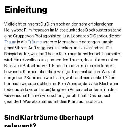
Einleitung
Vielleicht erinnerst Du Dich noch an den sehr erfolgreichen
Hollywood Film
Inception.
Im Mittelpunkt des Blockbusters stand
eine Gruppe von Protagonisten (u.a. Leonardo DiCaprio), die per
Traum
in die
Träume
anderer Menschen eindrangen, um sie
gemäß ihrem Auftraggeber zu lenken und zu verändern. Ein
Beispiel dafür, wie das Thema Klartraum künstlerisch bearbeitet
wird. Ein reizvolles, ein spannendes Thema, das auf den ersten
Blick viele Rätsel aufwirft. Einen Traum zu steuern erfordert
bewusste Klarheit über die jeweilige Traumsituation. Wie soll
das gehen? Kann man wach sein, während man schläft? Das
hört sich widersprüchlich an. Kein Wunder, dass der Klartraum
(oder auch luzider Traum) lange ein Außenseiterdasein in der
wissenschaftlichen Erforschung geführt hat. Das hat sich
geändert. Was also hat es mit dem Klartraum auf sich.
Sind Klarträume überhaupt
relevant?