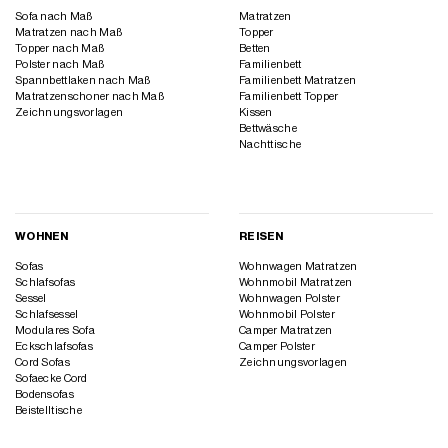
Sofa nach Maß
Matratzen
Matratzen nach Maß
Topper
Topper nach Maß
Betten
Polster nach Maß
Familienbett
Spannbettlaken nach Maß
Familienbett Matratzen
Matratzenschoner nach Maß
Familienbett Topper
Zeichnungsvorlagen
Kissen
Bettwäsche
Nachttische
WOHNEN
REISEN
Sofas
Wohnwagen Matratzen
Schlafsofas
Wohnmobil Matratzen
Sessel
Wohnwagen Polster
Schlafsessel
Wohnmobil Polster
Modulares Sofa
Camper Matratzen
Eckschlafsofas
Camper Polster
Cord Sofas
Zeichnungsvorlagen
Sofaecke Cord
Bodensofas
Beistelltische