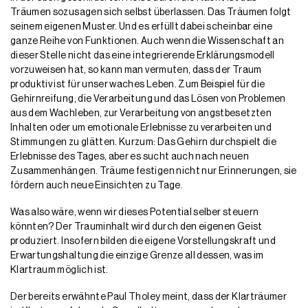
Träumen sozusagen sich selbst überlassen. Das Träumen folgt
seinem eigenen Muster. Und es erfüllt dabei scheinbar eine
ganze Reihe von Funktionen. Auch wenn die Wissenschaft an
dieser Stelle nicht das eine integrierende Erklärungsmodell
vorzuweisen hat, so kann man vermuten, dass der Traum
produktiv ist für unser waches Leben. Zum Beispiel für die
Gehirnreifung, die Verarbeitung und das Lösen von Problemen
aus dem Wachleben, zur Verarbeitung von angstbesetzten
Inhalten oder um emotionale Erlebnisse zu verarbeiten und
Stimmungen zu glätten. Kurzum: Das Gehirn durchspielt die
Erlebnisse des Tages, aber es sucht auch nach neuen
Zusammenhängen. Träume festigen nicht nur Erinnerungen, sie
fördern auch neue Einsichten zu Tage.
Was also wäre, wenn wir dieses Potential selber steuern
könnten? Der Trauminhalt wird durch den eigenen Geist
produziert. Insofern bilden die eigene Vorstellungskraft und
Erwartungshaltung die einzige Grenze all dessen, was im
Klartraum möglich ist.
Der bereits erwähnte Paul Tholey meint, dass der Klarträumer