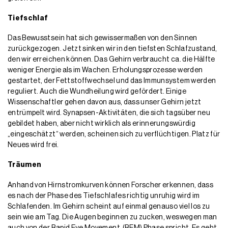
Tiefschlaf
Das Bewusstsein hat sich gewissermaßen von den Sinnen
zurückgezogen. Jetzt sinken wir in den tiefsten Schlafzustand,
den wir erreichen können. Das Gehirn verbraucht ca. die Hälfte
weniger Energie als im Wachen. Erholungsprozesse werden
gestartet, der Fettstoffwechsel und das Immunsystem werden
reguliert. Auch die Wundheilung wird gefördert. Einige
Wissenschaftler gehen davon aus, dass unser Gehirn jetzt
entrümpelt wird. Synapsen-Aktivitäten, die sich tagsüber neu
gebildet haben, aber nicht wirklich als erinnerungswürdig
„eingeschätzt“ werden, scheinen sich zu verflüchtigen. Platz für
Neues wird frei.
Träumen
Anhand von Hirnstromkurven können Forscher erkennen, dass
es nach der Phase des Tiefschlafes richtig unruhig wird im
Schlafenden. Im Gehirn scheint auf einmal genauso viel los zu
sein wie am Tag. Die Augen beginnen zu zucken, weswegen man
auch von der Rapid Eye Movement (REM) Phase spricht. Es geht