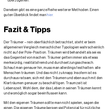
überzugehen.
Daneben gibt es eine ganze Reihe weiterer Methoden. Einen
guten Überblick findet man
hier.
Fazit & Tipps
Der Träumer – rein oberflächlich betrachtet, steht er beim
allgemeinen Vergleich menschlicher Typologien wahrscheinlich
nicht auf der Pole-Position. Träumen wird behandelt als sei es
das Gegenteil von machen. Träumer gelten immer als etwas
merkwürdig, realitätsfremd und durchsetzungsschwach.
Schaut man genauer hin, muss man allerdings festhalten: alle
Menschen träumen. Und das nicht zu knapp. Insofern ist es
durchaus ratsam, sich mit den Träumen und eben auch mit den
Klarträumen genauer zu beschäftigen. Traumzeit ist
Lebenszeit. Wohl dem, der das Leben in seinen Träumen kennt
und womöglich sogar beeinflussen kann.
Mit den eigenen Träumen sollte man nicht spielen, sagen die
einen. Die eigenen Träume bergen viel Potenzial für nützliche