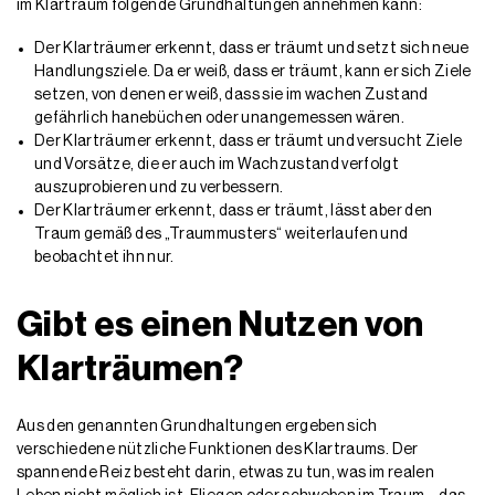
im Klartraum folgende Grundhaltungen annehmen kann:
Der Klarträumer erkennt, dass er träumt und setzt sich neue
Handlungsziele. Da er weiß, dass er träumt, kann er sich Ziele
setzen, von denen er weiß, dass sie im wachen Zustand
gefährlich hanebüchen oder unangemessen wären.
Der Klarträumer erkennt, dass er träumt und versucht Ziele
und Vorsätze, die er auch im Wachzustand verfolgt
auszuprobieren und zu verbessern.
Der Klarträumer erkennt, dass er träumt, lässt aber den
Traum gemäß des „Traummusters“ weiterlaufen und
beobachtet ihn nur.
Gibt es einen Nutzen von
Klarträumen?
Aus den genannten Grundhaltungen ergeben sich
verschiedene nützliche Funktionen des Klartraums. Der
spannende Reiz besteht darin, etwas zu tun, was im realen