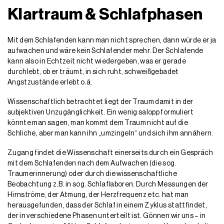
Klartraum & Schlafphasen
Mit dem Schlafenden kann man nicht sprechen, dann würde er ja
aufwachen und wäre kein Schlafender mehr. Der Schlafende
kann also in Echtzeit nicht wiedergeben, was er gerade
durchlebt, ob er träumt, in sich ruht, schweißgebadet
Angstzustände erlebt o.ä.
Wissenschaftlich betrachtet liegt der Traum damit in der
subjektiven Unzugänglichkeit. Ein wenig salopp formuliert
könnte man sagen, man kommt dem Traum nicht auf die
Schliche, aber man kann ihn „umzingeln“ und sich ihm annähern.
Zugang findet die Wissenschaft einerseits durch ein Gespräch
mit dem Schlafenden nach dem Aufwachen (die sog.
Traumerinnerung) oder durch die wissenschaftliche
Beobachtung z.B. in sog. Schlaflaboren. Durch Messungen der
Hirnströme, der Atmung, der Herzfrequenz etc. hat man
herausgefunden, dass der Schlaf in einem Zyklus stattfindet,
der in verschiedene Phasen unterteilt ist. Gönnen wir uns – in