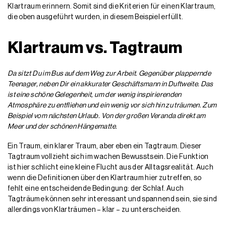
Klartraum erinnern. Somit sind die Kriterien für einen Klartraum,
die oben ausgeführt wurden, in diesem Beispiel erfüllt.
Klartraum vs. Tagtraum
Da sitzt Du im Bus auf dem Weg zur Arbeit. Gegenüber plappernde
Teenager, neben Dir ein akkurater Geschäftsmann in Duftweite. Das
ist eine schöne Gelegenheit, um der wenig inspirierenden
Atmosphäre zu entfliehen und ein wenig vor sich hin zu träumen. Zum
Beispiel vom nächsten Urlaub. Von der großen Veranda direkt am
Meer und der schönen Hängematte.
Ein Traum, ein klarer Traum, aber eben ein Tagtraum. Dieser
Tagtraum vollzieht sich im wachen Bewusstsein. Die Funktion
ist hier schlicht eine kleine Flucht aus der Alltagsrealität. Auch
wenn die Definitionen über den Klartraum hier zutreffen, so
fehlt eine entscheidende Bedingung: der Schlaf. Auch
Tagträume können sehr interessant und spannend sein, sie sind
allerdings von Klarträumen – klar – zu unterscheiden.