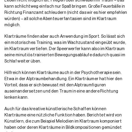
Leben nicht möglich ist. Fliegen oder schweben im Traum – das
kann schlichtweg einfach nur Spaß bringen. Große Feuerbälle in
Richtung Finanzamt schleudern (nicht das wir es hier empfehlen
würden) – all solche Abenteuerfantasien sind im Klartraum
möglich.
Klarträume finden aber auch Anwendung im Sport. So lässt sich
ein motorisches Training, was im Wachzustand eingeübt wurde,
im Klartraum vertiefen. Der Speerwerfer kann also im Klartraum
seine minutiös trainierten Bewegungsabläufe dadurch quasi im
Schlaf weiter üben.
Hilfreich können Klarträume auch in der Psychotherapie sein.
Etwa in der Alptraumbehandlung. Ein Klarträumer hat hier den
Vorteil, dass er sich bewusst mit den Alptraumfiguren
auseinandersetzen und den Traum in eine andere Richtung
lenken kann.
Auch für das kreative künstlerische Schaffen können
Klarträume eine nützliche Funktion haben. Berichtet wird von
Künstlern, die zum Beispiel Melodien im Klartraum komponiert
haben oder deren Klarträume in Bildkompositionen gemündet