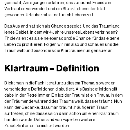
gemacht, Anregungen erfahren, das zunächst Fremde in
Vertrautes verwandelt und ein Stück Lebensidentität
gewonnen. Urlaubszeit ist natürlich Lebenszeit.
Das Ausland hat sich als Chance gezeigt. Und das Traumland,
jenes Gebiet, in dem wir 4 Jahre unseres Lebens verbringen?
Tholey sieht es als eine ebenso große Chance, für das eigene
Leben zu profitieren. Folgen wir ihm also und schauen uns die
Traumwelt und besonders die Klarträume nun genauer an.
Klartraum – Definition
Blickt man in die Fachliteratur zu diesem Thema, so werden
verschiedene Definitionen diskutiert. Als Basisdefinition gilt
dabei in der Regel immer: Ein luzider Traum ist ein Traum, in dem
der Träumende während des Traums weiß, dass er träumt. Nun
kann der Gedanke, dass man träumt, häufiger im Traum
auftreten, ohne dass es sich dann schon um einen Klartraum
handeln würde. Daher sind von Experten weitere
Zusatzkriterien formuliert wurden.