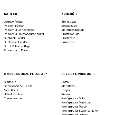
GARTEN
ZUBEHÖR
Lounge Polster
Stoffmuster
Paletten Polster
Sofabezüge
Polster für Gartenmöbel
Matratzenbezüge
Polster für Hollywoodschaukel
Ersatzbezüge
Sitzbank Polster
Ersatzteile
Sitzfenster Polster
Einzelteile
Stuhl Polsterauflagen
Polster nach Form
© 2026 SNOOZE PROJECT®
BELIEBTE PRODUKTE
Startseite
Sofas
Showrooms & Friends
Matratzen
Mein Konto
Topper
Hilfe & Kontakt
Kissen
Freund werben
Konfigurator Sofa
Konfigurator Matratzen
Konfigurator Topper
Konfigurator Spannbettlaken
Konfigurator Polster