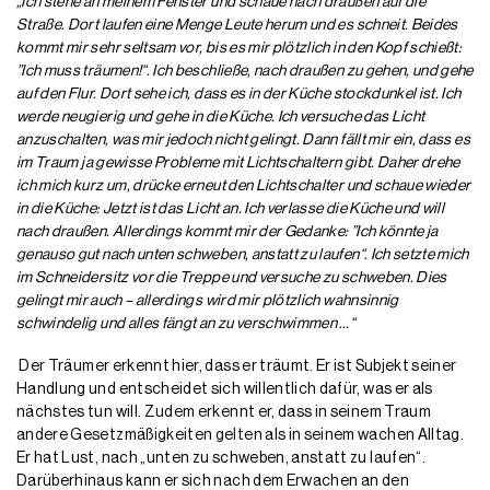
„Ich stehe an meinem Fenster und schaue nach draußen auf die
Straße. Dort laufen eine Menge Leute herum und es schneit. Beides
kommt mir sehr seltsam vor, bis es mir plötzlich in den Kopf schießt:
”Ich muss träumen!“. Ich beschließe, nach draußen zu gehen, und gehe
auf den Flur. Dort sehe ich, dass es in der Küche stockdunkel ist. Ich
werde neugierig und gehe in die Küche. Ich versuche das Licht
anzuschalten, was mir jedoch nicht gelingt. Dann fällt mir ein, dass es
im Traum ja gewisse Probleme mit Lichtschaltern gibt. Daher drehe
ich mich kurz um, drücke erneut den Lichtschalter und schaue wieder
in die Küche: Jetzt ist das Licht an. Ich verlasse die Küche und will
nach draußen. Allerdings kommt mir der Gedanke: ”Ich könnte ja
genauso gut nach unten schweben, anstatt zu laufen“. Ich setzte mich
im Schneidersitz vor die Treppe und versuche zu schweben. Dies
gelingt mir auch – allerdings wird mir plötzlich wahnsinnig
schwindelig und alles fängt an zu verschwimmen …“
Der Träumer erkennt hier, dass er träumt. Er ist Subjekt seiner
Handlung und entscheidet sich willentlich dafür, was er als
nächstes tun will. Zudem erkennt er, dass in seinem Traum
andere Gesetzmäßigkeiten gelten als in seinem wachen Alltag.
Er hat Lust, nach „unten zu schweben, anstatt zu laufen“.
Darüberhinaus kann er sich nach dem Erwachen an den