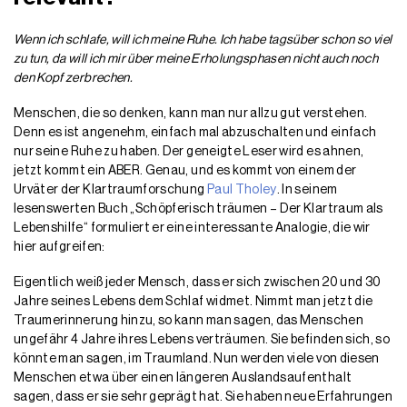
Wenn ich schlafe, will ich meine Ruhe. Ich habe tagsüber schon so viel
zu tun, da will ich mir über meine Erholungsphasen nicht auch noch
den Kopf zerbrechen.
Menschen, die so denken, kann man nur allzu gut verstehen.
Denn es ist angenehm, einfach mal abzuschalten und einfach
nur seine Ruhe zu haben. Der geneigte Leser wird es ahnen,
jetzt kommt ein ABER. Genau, und es kommt von einem der
Urväter der Klartraumforschung
Paul Tholey
. In seinem
lesenswerten Buch „Schöpferisch träumen – Der Klartraum als
Lebenshilfe“ formuliert er eine interessante Analogie, die wir
hier aufgreifen:
Eigentlich weiß jeder Mensch, dass er sich zwischen 20 und 30
Jahre seines Lebens dem Schlaf widmet. Nimmt man jetzt die
Traumerinnerung hinzu, so kann man sagen, das Menschen
ungefähr 4 Jahre ihres Lebens verträumen. Sie befinden sich, so
könnte man sagen, im Traumland. Nun werden viele von diesen
Menschen etwa über einen längeren Auslandsaufenthalt
sagen, dass er sie sehr geprägt hat. Sie haben neue Erfahrungen