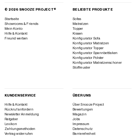
© 2026 SNOOZE PROJECT®
BELIEBTE PRODUKTE
Startseite
Sofas
Showrooms & Friends
Matratzen
Mein Konto
Topper
Hilfe & Kontakt
Kissen
Freund werben
Konfigurator Sofa
Konfigurator Matratzen
Konfigurator Topper
Konfigurator Spannbettlaken
Konfigurator Polster
Konfigurator Matratzenschoner
Stoffmuster
KUNDENSERVICE
ÜBER UNS
Hilfe & Kontakt
Über Snooze Project
Rückruf anfordern
Bewertungen
Newsletter Anmeldung
Magazin
Ratgeber
Jobs
Lexikon
Impressum
Zahlungsmethoden
Datenschutz
Vertrag widerrufen
Barrierefreiheit