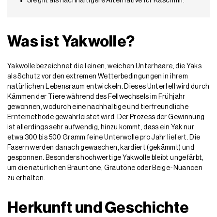
Sie gilt als nachhaltigere Alternative für Kaschmir.
Was ist Yakwolle?
Yakwolle bezeichnet die feinen, weichen Unterhaare, die Yaks
als Schutz vor den extremen Wetterbedingungen in ihrem
natürlichen Lebensraum entwickeln. Dieses Unterfell wird durch
Kämmen der Tiere während des Fellwechsels im Frühjahr
gewonnen, wodurch eine nachhaltige und tierfreundliche
Erntemethode gewährleistet wird. Der Prozess der Gewinnung
ist allerdings sehr aufwendig, hinzu kommt, dass ein Yak nur
etwa 300 bis 500 Gramm feine Unterwolle pro Jahr liefert. Die
Fasern werden danach gewaschen, kardiert (gekämmt) und
gesponnen. Besonders hochwertige Yakwolle bleibt ungefärbt,
um die natürlichen Brauntöne, Grautöne oder Beige-Nuancen
zu erhalten.
Herkunft und Geschichte