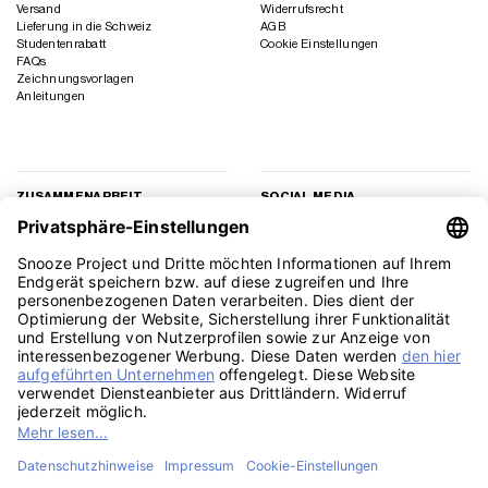
Versand
Widerrufsrecht
Lieferung in die Schweiz
AGB
Studentenrabatt
Cookie Einstellungen
FAQs
Zeichnungsvorlagen
Anleitungen
ZUSAMMENARBEIT
SOCIAL MEDIA
Geschäftskunden
Instagram
Kooperation
Facebook
Presse
TikTok
Affiliate Marketing
YouTube
Pinterest
LinkedIn
PayPal
Visa
MasterCard
Klarna
Sepa
Sofort
Rechu