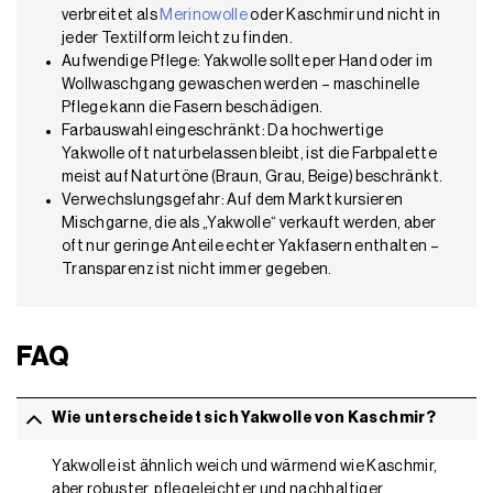
verbreitet als
Merinowolle
oder Kaschmir und nicht in
jeder Textilform leicht zu finden.
Aufwendige Pflege: Yakwolle sollte per Hand oder im
Wollwaschgang gewaschen werden – maschinelle
Pflege kann die Fasern beschädigen.
Farbauswahl eingeschränkt: Da hochwertige
Yakwolle oft naturbelassen bleibt, ist die Farbpalette
meist auf Naturtöne (Braun, Grau, Beige) beschränkt.
Verwechslungsgefahr: Auf dem Markt kursieren
Mischgarne, die als „Yakwolle“ verkauft werden, aber
oft nur geringe Anteile echter Yakfasern enthalten –
Transparenz ist nicht immer gegeben.
FAQ
Wie unterscheidet sich Yakwolle von Kaschmir?
Yakwolle ist ähnlich weich und wärmend wie Kaschmir,
aber robuster, pflegeleichter und nachhaltiger.