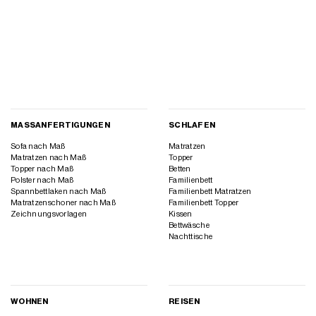
MASSANFERTIGUNGEN
SCHLAFEN
Sofa nach Maß
Matratzen
Matratzen nach Maß
Topper
Topper nach Maß
Betten
Polster nach Maß
Familienbett
Spannbettlaken nach Maß
Familienbett Matratzen
Matratzenschoner nach Maß
Familienbett Topper
Zeichnungsvorlagen
Kissen
Bettwäsche
Nachttische
WOHNEN
REISEN