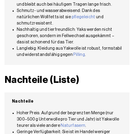
und bleibt auch bei häufigem Tragen lange frisch.
Schmutz- und wasserabweisend: Dank des
natürlichen Wollfetts ist sie
pflegeleicht
und
schmutzresistent.
Nachhaltig und tierfreundlich: Yaks werden nicht
geschoren, sondern im Fellwechsel ausgekämmt –
das ist schonend für das Tier.
Langlebig: Kleidung aus Yakwolle ist robust, formstabil
und widerstandsfähig gegen
Pilling
.
Nachteile (Liste)
Nachteile
Hoher Preis: Aufgrund der begrenzten Menge (nur
300–500 g Unterwolle pro Tier und Jahr) ist Yakwolle
teurer als viele andere
Naturfasern
.
Geringe Verfügbarkeit: Sie ist im Handel weniger