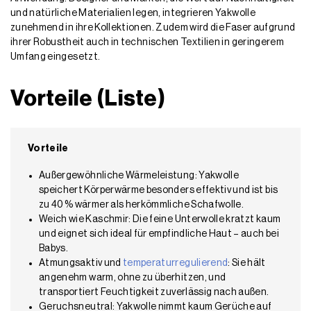
und natürliche Materialien legen, integrieren Yakwolle
zunehmend in ihre Kollektionen. Zudem wird die Faser aufgrund
ihrer Robustheit auch in technischen Textilien in geringerem
Umfang eingesetzt.
Vorteile (Liste)
Vorteile
Außergewöhnliche Wärmeleistung: Yakwolle
speichert Körperwärme besonders effektiv und ist bis
zu 40 % wärmer als herkömmliche Schafwolle.
Weich wie Kaschmir: Die feine Unterwolle kratzt kaum
und eignet sich ideal für empfindliche Haut – auch bei
Babys.
Atmungsaktiv und
temperaturregulierend
: Sie hält
angenehm warm, ohne zu überhitzen, und
transportiert Feuchtigkeit zuverlässig nach außen.
Geruchsneutral: Yakwolle nimmt kaum Gerüche auf