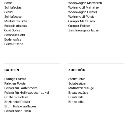
Sofas
Wohnwagen Matratzen
Schlafsofas
Wohnmobil Matratzen
Sessel
Wohnwagen Polster
Schlafsessel
Wohnmobil Polster
Modulares Sofa
Camper Matratzen
Eckschlafsofas
Camper Polster
Cord Sofas
Zeichnungsvorlagen
Sofaecke Cord
Bodensofas
Beistelltische
GARTEN
ZUBEHÖR
Lounge Polster
Stoffmuster
Paletten Polster
Sofabezüge
Polster für Gartenmöbel
Matratzenbezüge
Polster für Hollywoodschaukel
Ersatzbezüge
Sitzbank Polster
Ersatzteile
Sitzfenster Polster
Einzelteile
Stuhl Polsterauflagen
Polster nach Form