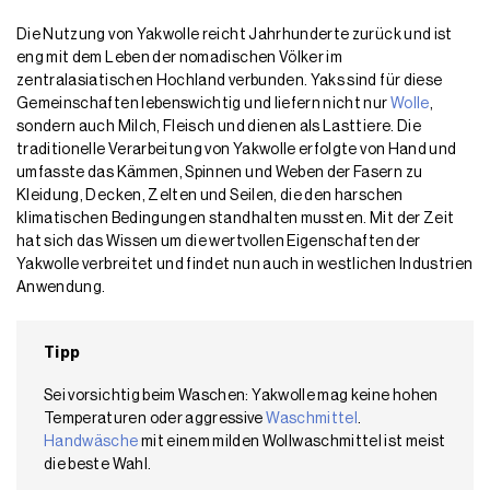
Die Nutzung von Yakwolle reicht Jahrhunderte zurück und ist
eng mit dem Leben der nomadischen Völker im
zentralasiatischen Hochland verbunden. Yaks sind für diese
Gemeinschaften lebenswichtig und liefern nicht nur
Wolle
,
sondern auch Milch, Fleisch und dienen als Lasttiere. Die
traditionelle Verarbeitung von Yakwolle erfolgte von Hand und
umfasste das Kämmen, Spinnen und Weben der Fasern zu
Kleidung, Decken, Zelten und Seilen, die den harschen
klimatischen Bedingungen standhalten mussten. Mit der Zeit
hat sich das Wissen um die wertvollen Eigenschaften der
Yakwolle verbreitet und findet nun auch in westlichen Industrien
Anwendung.
Tipp
Sei vorsichtig beim Waschen: Yakwolle mag keine hohen
Temperaturen oder aggressive
Waschmittel
.
Handwäsche
mit einem milden Wollwaschmittel ist meist
die beste Wahl.