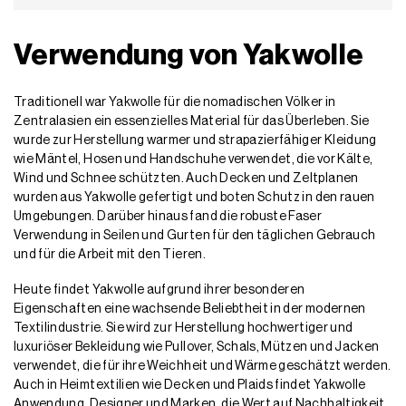
Verwendung von Yakwolle
Traditionell war Yakwolle für die nomadischen Völker in
Zentralasien ein essenzielles Material für das Überleben. Sie
wurde zur Herstellung warmer und strapazierfähiger Kleidung
wie Mäntel, Hosen und Handschuhe verwendet, die vor Kälte,
Wind und Schnee schützten. Auch Decken und Zeltplanen
wurden aus Yakwolle gefertigt und boten Schutz in den rauen
Umgebungen. Darüber hinaus fand die robuste Faser
Verwendung in Seilen und Gurten für den täglichen Gebrauch
und für die Arbeit mit den Tieren.
Heute findet Yakwolle aufgrund ihrer besonderen
Eigenschaften eine wachsende Beliebtheit in der modernen
Textilindustrie. Sie wird zur Herstellung hochwertiger und
luxuriöser Bekleidung wie Pullover, Schals, Mützen und Jacken
verwendet, die für ihre Weichheit und Wärme geschätzt werden.
Auch in Heimtextilien wie Decken und Plaids findet Yakwolle
Anwendung. Designer und Marken, die Wert auf Nachhaltigkeit