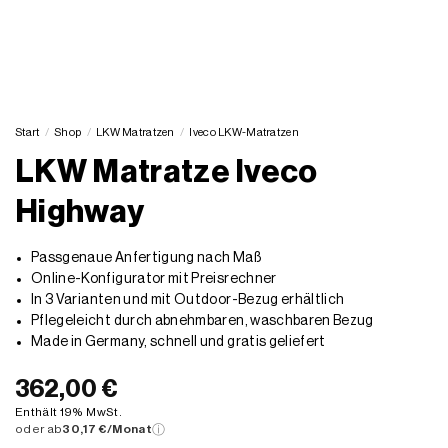
Start
/
Shop
/
LKW Matratzen
/
Iveco LKW-Matratzen
LKW Matratze Iveco
Highway
Passgenaue Anfertigung nach Maß
Online-Konfigurator mit Preisrechner
In 3 Varianten und mit Outdoor-Bezug erhältlich
Pflegeleicht durch abnehmbaren, waschbaren Bezug
Made in Germany, schnell und gratis geliefert
362,00 €
Enthält 19% MwSt.
oder ab
30,17 €/Monat
ⓘ