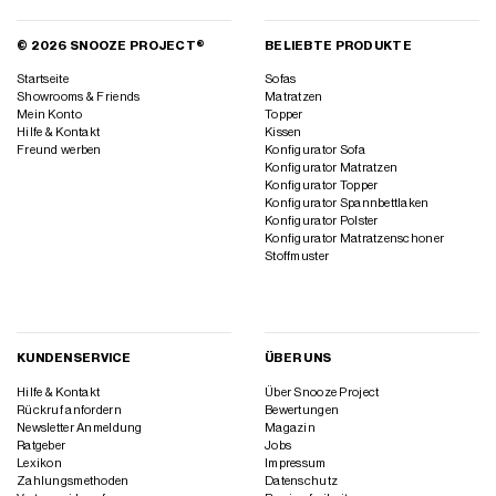
© 2026 SNOOZE PROJECT®
BELIEBTE PRODUKTE
Startseite
Sofas
Showrooms & Friends
Matratzen
Mein Konto
Topper
Hilfe & Kontakt
Kissen
Freund werben
Konfigurator Sofa
Konfigurator Matratzen
Konfigurator Topper
Konfigurator Spannbettlaken
Konfigurator Polster
Konfigurator Matratzenschoner
Stoffmuster
KUNDENSERVICE
ÜBER UNS
Hilfe & Kontakt
Über Snooze Project
Rückruf anfordern
Bewertungen
Newsletter Anmeldung
Magazin
Ratgeber
Jobs
Lexikon
Impressum
Zahlungsmethoden
Datenschutz