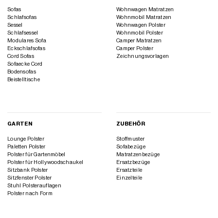
Sofas
Wohnwagen Matratzen
Schlafsofas
Wohnmobil Matratzen
Sessel
Wohnwagen Polster
Schlafsessel
Wohnmobil Polster
Modulares Sofa
Camper Matratzen
Eckschlafsofas
Camper Polster
Cord Sofas
Zeichnungsvorlagen
Sofaecke Cord
Bodensofas
Beistelltische
GARTEN
ZUBEHÖR
Lounge Polster
Stoffmuster
Paletten Polster
Sofabezüge
Polster für Gartenmöbel
Matratzenbezüge
Polster für Hollywoodschaukel
Ersatzbezüge
Sitzbank Polster
Ersatzteile
Sitzfenster Polster
Einzelteile
Stuhl Polsterauflagen
Polster nach Form