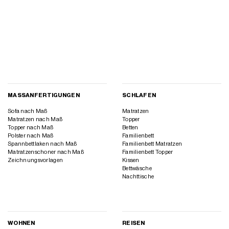
MASSANFERTIGUNGEN
SCHLAFEN
Sofa nach Maß
Matratzen
Matratzen nach Maß
Topper
Topper nach Maß
Betten
Polster nach Maß
Familienbett
Spannbettlaken nach Maß
Familienbett Matratzen
Matratzenschoner nach Maß
Familienbett Topper
Zeichnungsvorlagen
Kissen
Bettwäsche
Nachttische
WOHNEN
REISEN