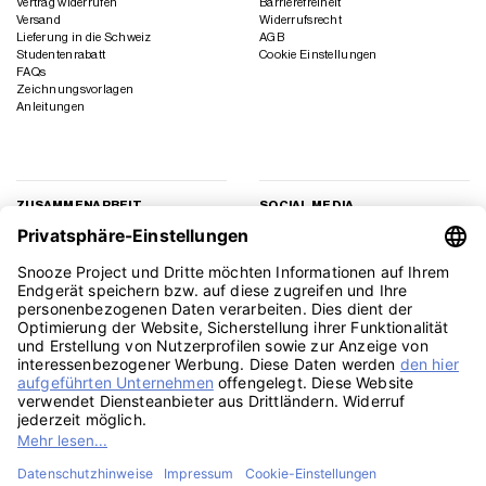
Vertrag widerrufen
Barrierefreiheit
Versand
Widerrufsrecht
Lieferung in die Schweiz
AGB
Studentenrabatt
Cookie Einstellungen
FAQs
Zeichnungsvorlagen
Anleitungen
ZUSAMMENARBEIT
SOCIAL MEDIA
Geschäftskunden
Instagram
Kooperation
Facebook
Presse
TikTok
Affiliate Marketing
YouTube
Pinterest
LinkedIn
PayPal
Visa
MasterCard
Klarna
Sepa
Sofort
Rechu